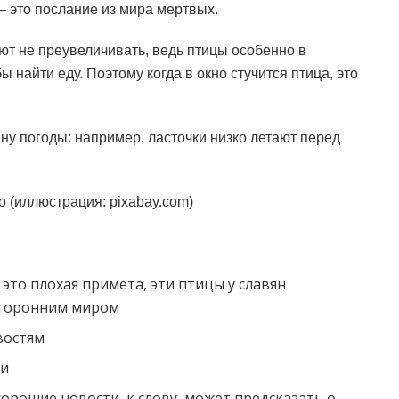
 – это послание из мира мертвых.
ют не преувеличивать, ведь птицы особенно в
 найти еду. Поэтому когда в окно стучится птица, это
ену погоды: например, ласточки низко летают перед
о (иллюстрация: pixabay.com)
– это плохая примета, эти птицы у славян
сторонним миром
востям
ри
хорошие новости, к слову, может предсказать о