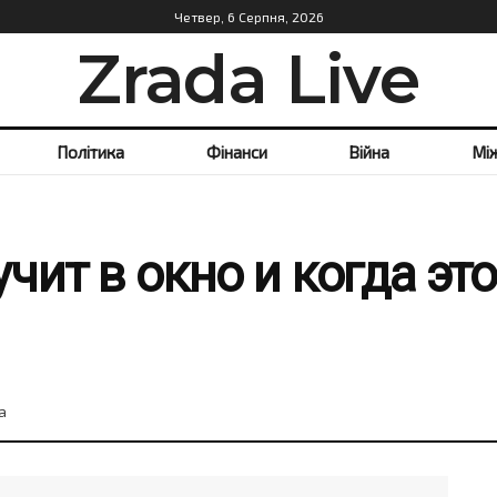
Четвер, 6 Серпня, 2026
Zrada Live
Політика
Фінанси
Війна
Мі
чит в окно и когда эт
а