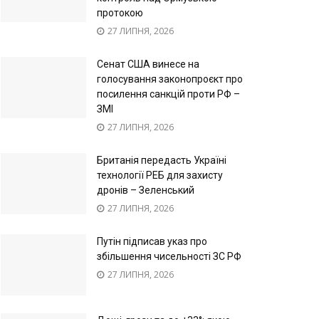
протокою
27 ЛИПНЯ, 2026
Сенат США винесе на
голосування законопроєкт про
посилення санкцій проти РФ –
ЗМІ
27 ЛИПНЯ, 2026
Британія передасть Україні
технології РЕБ для захисту
дронів – Зеленський
27 ЛИПНЯ, 2026
Путін підписав указ про
збільшення чисельності ЗС РФ
27 ЛИПНЯ, 2026