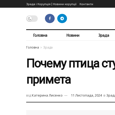
Зрада і Корупція | Новини корупції
Контакти
Головна
Новини
Зрада
Головна
Зрада
Почему птица сту
примета
від
Катерина Лисенко
11 Листопада, 2024
в
Зрад