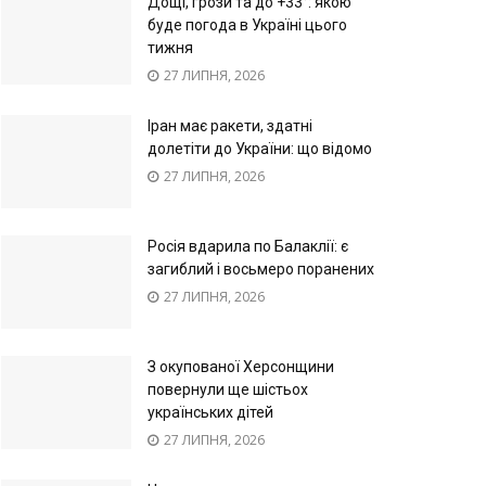
Дощі, грози та до +33°: якою
буде погода в Україні цього
тижня
27 ЛИПНЯ, 2026
Іран має ракети, здатні
долетіти до України: що відомо
27 ЛИПНЯ, 2026
Росія вдарила по Балаклії: є
загиблий і восьмеро поранених
27 ЛИПНЯ, 2026
З окупованої Херсонщини
повернули ще шістьох
українських дітей
27 ЛИПНЯ, 2026