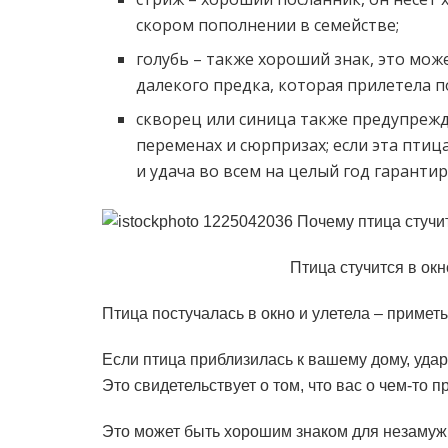
скором пополнении в семействе;
голубь – также хороший знак, это мо
далекого предка, которая прилетела 
скворец или синица также предупреж
переменах и сюрпризах; если эта птиц
и удача во всем на целый год гаранти
Птица стучится в окн
Птица постучалась в окно и улетела – примет
Если птица приблизилась к вашему дому, удари
Это свидетельствует о том, что вас о чем-то 
Это может быть хорошим знаком для незамужн