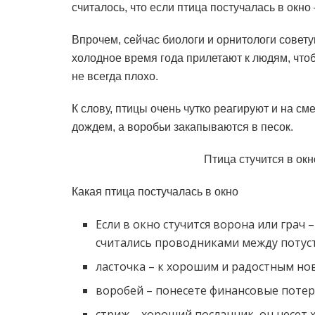
считалось, что если птица постучалась в окно
Впрочем, сейчас биологи и орнитологи совету
холодное время года прилетают к людям, чтобы
не всегда плохо.
К слову, птицы очень чутко реагируют и на см
дождем, а воробьи закапываются в песок.
Птица стучится в окн
Какая птица постучалась в окно
Если в окно стучится ворона или грач 
считались проводниками между поту
ласточка – к хорошим и радостным но
воробей – понесете финансовые поте
стриж – хороший посланник, он несет 