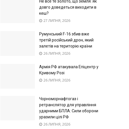
Не все те золото, що земля: як
довго доведеться виходити в
кеш?
27 ЛИПНЯ, 2026
Румунський F-16 збив вже
третій російський дрон, який
залетів на територію країни
26 ЛИПНЯ, 2026
Армія РФ атакувала Епіцентр у
Кривому Розі
26 ЛИПНЯ, 2026
Чорноморнафтогаз і
ретранслятор для управління
ударними БПЛА: Сили оборони
уразили цілі РФ
26 ЛИПНЯ, 2026