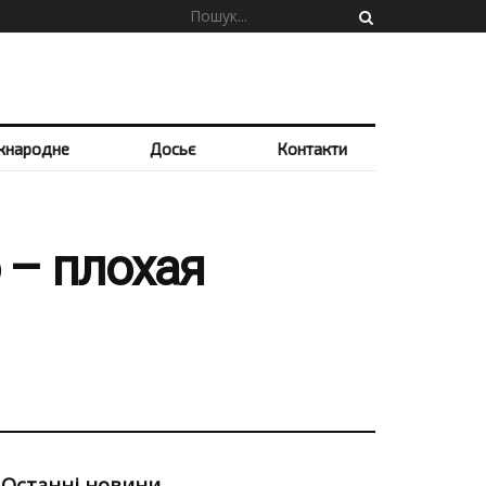
жнародне
Досьє
Контакти
о – плохая
Останні новини