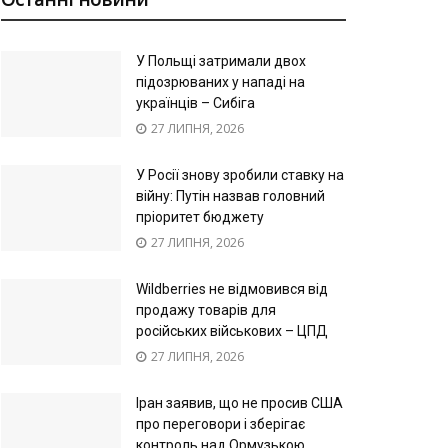
У Польщі затримали двох
підозрюваних у нападі на
українців – Сибіга
27 ЛИПНЯ, 2026
У Росії знову зробили ставку на
війну: Путін назвав головний
пріоритет бюджету
27 ЛИПНЯ, 2026
Wildberries не відмовився від
продажу товарів для
російських військових – ЦПД
27 ЛИПНЯ, 2026
Іран заявив, що не просив США
про переговори і зберігає
контроль над Ормузькою