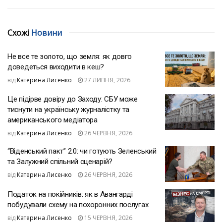
Схожі
Новини
Не все те золото, що земля: як довго
доведеться виходити в кеш?
від
Катерина Лисенко
27 ЛИПНЯ, 2026
Це підірве довіру до Заходу: СБУ може
тиснути на українську журналістку та
американського медіатора
від
Катерина Лисенко
26 ЧЕРВНЯ, 2026
“Віденський пакт” 2.0: чи готують Зеленський
та Залужний спільний сценарій?
від
Катерина Лисенко
26 ЧЕРВНЯ, 2026
Податок на покійників: як в Авангарді
побудували схему на похоронних послугах
від
Катерина Лисенко
15 ЧЕРВНЯ, 2026