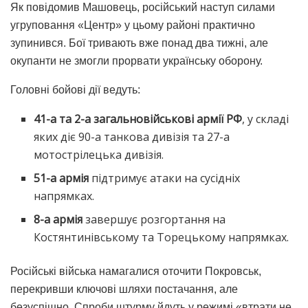
Як повідомив Машовець, російський наступ силами
угруповання «Центр» у цьому районі практично
зупинився. Бої тривають вже понад два тижні, але
окупанти не змогли прорвати українську оборону.
Головні бойові дії ведуть:
41-а та 2-а загальновійськові армії РФ
, у складі
яких діє 90-а танкова дивізія та 27-а
мотострілецька дивізія.
51-а армія
підтримує атаки на сусідніх
напрямках.
8-а армія
завершує розгортання на
Костянтинівському та Торецькому напрямках.
Російські війська намагалися оточити Покровськ,
перекривши ключові шляхи постачання, але
безуспішно. Спроби штурму йдуть у режимі «втрати не