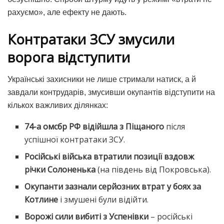
рахуємо», але ефекту не дають.
Контратаки ЗСУ змусили
ворога відступити
Українські захисники не лише стримали натиск, а й
завдали контрударів, змусивши окупантів відступити на
кількох важливих ділянках:
74-а омсбр РФ відійшла з Піщаного
після
успішної контратаки ЗСУ.
Російські війська втратили позиції вздовж
річки Солоненька
(на південь від Покровська).
Окупанти зазнали серйозних втрат у боях за
Котлине
і змушені були відійти.
Ворожі сили вибиті з Успенівки
– російські