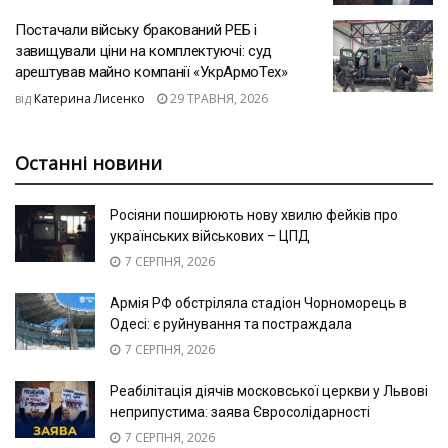
Постачали війську бракований РЕБ і
завищували ціни на комплектуючі: суд
арештував майно компанії «УкрАрмоТех»
від
Катерина Лисенко
29 ТРАВНЯ, 2026
Останні новини
Росіяни поширюють нову хвилю фейків про
українських військових – ЦПД
7 СЕРПНЯ, 2026
Армія РФ обстріляла стадіон Чорноморець в
Одесі: є руйнування та постраждала
7 СЕРПНЯ, 2026
Реабілітація діячів московської церкви у Львові
неприпустима: заява Євросолідарності
7 СЕРПНЯ, 2026