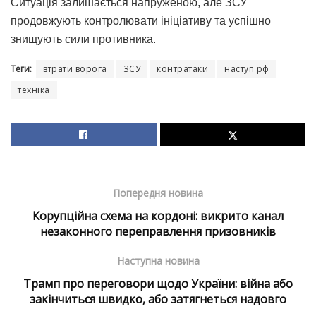
Ситуація залишається напруженою, але ЗСУ
продовжують контролювати ініціативу та успішно
знищують сили противника.
Теги:
втрати ворога
ЗСУ
контратаки
наступ рф
техніка
Попередня новина
Корупційна схема на кордоні: викрито канал
незаконного переправлення призовників
Наступна новина
Трамп про переговори щодо України: війна або
закінчиться швидко, або затягнеться надовго