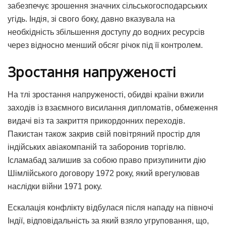
забезпечує зрошення значних сільськогосподарських
угідь. Індія, зі свого боку, давно вказувала на
необхідність збільшення доступу до водних ресурсів
через відносно менший обсяг річок під її контролем.
Зростання напруженості
На тлі зростання напруженості, обидві країни вжили
заходів із взаємного висилання дипломатів, обмеження
видачі віз та закриття прикордонних переходів.
Пакистан також закрив свій повітряний простір для
індійських авіакомпаній та заборонив торгівлю.
Ісламабад залишив за собою право призупинити дію
Шімлійського договору 1972 року, який врегулював
наслідки війни 1971 року.
Ескалація конфлікту відбулася після нападу на півночі
Індії, відповідальність за який взяло угруповання, що,