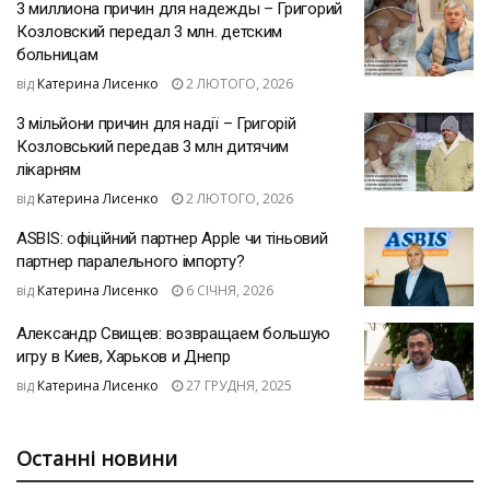
3 миллиона причин для надежды – Григорий
Козловский передал 3 млн. детским
больницам
від
Катерина Лисенко
2 ЛЮТОГО, 2026
3 мільйони причин для надії – Григорій
Козловський передав 3 млн дитячим
лікарням
від
Катерина Лисенко
2 ЛЮТОГО, 2026
ASBIS: офіційний партнер Apple чи тіньовий
партнер паралельного імпорту?
від
Катерина Лисенко
6 СІЧНЯ, 2026
Александр Свищев: возвращаем большую
игру в Киев, Харьков и Днепр
від
Катерина Лисенко
27 ГРУДНЯ, 2025
Останні новини