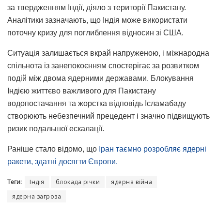
за твердженням Індії, діяло з території Пакистану.
Аналітики зазначають, що Індія може використати
поточну кризу для поглиблення відносин зі США.
Ситуація залишається вкрай напруженою, і міжнародна
спільнота із занепокоєнням спостерігає за розвитком
подій між двома ядерними державами. Блокування
Індією життєво важливого для Пакистану
водопостачання та жорстка відповідь Ісламабаду
створюють небезпечний прецедент і значно підвищують
ризик подальшої ескалації.
Раніше стало відомо, що
Іран таємно розробляє ядерні
ракети, здатні досягти Європи.
Теги:
Індія
блокада річки
ядерна війна
ядерна загроза