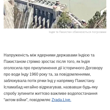
Індія та Пакистан обмінюються погрозами
Напруженість між ядерними державами Індією та
Пакистаном стрімко зростає після того, як Індія
оголосила про призупинення дії історичного Договору
про води Інду 1960 року та, за повідомленнями,
заблокувала потік річки Інд у напрямку Пакистану.
Ісламабад негайно відреагував, назвавши будь-яку
спробу зупинити життєво важливе водопостачання
“актом війни”, повідомляє
Zrada.Live.