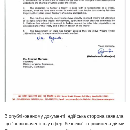
В опублікованому документі індійська сторона заявила,
що “невизначеність у сфері безпеки”, спричинена діями