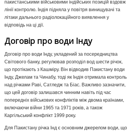
пакистанськими військовими індійських позицій вздовж
лінії контролю. Індія підняла у повітря винищувачі та
літаки дальнього радіолокаційного виявлення у
відповідь на ці дії.
Договір про води Інду
Договір про води Інду, укладений за посередництва
Світового банку, регулював розподіл вод шести річок,
що протікають з Кашміру. Він відводив Пакистану води
Інду, Джелам та Чинабу, тоді як Індія отримала контроль
над річками Раві, Сатледж та Біас. Важливо зазначити,
що цей договір залишався чинним навіть під час
попередніх військових конфліктів між двома країнами,
включаючи війни 1965 та 1971 років, а також
Каргільський конфлікт 1999 року.
Для Пакистану річка Інд є основним джерелом води, що