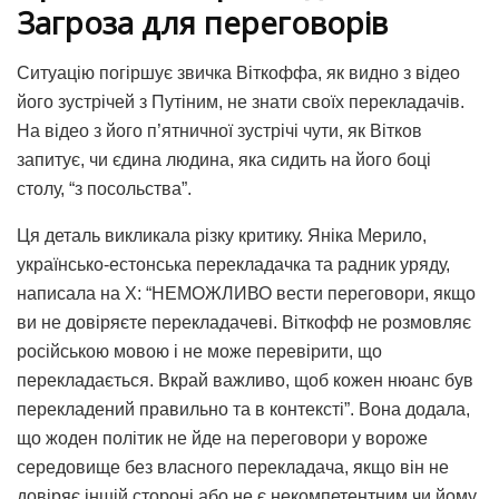
Загроза для переговорів
Ситуацію погіршує звичка Віткоффа, як видно з відео
його зустрічей з Путіним, не знати своїх перекладачів.
На відео з його п’ятничної зустрічі чути, як Вітков
запитує, чи єдина людина, яка сидить на його боці
столу, “з посольства”.
Ця деталь викликала різку критику. Яніка Мерило,
українсько-естонська перекладачка та радник уряду,
написала на X: “НЕМОЖЛИВО вести переговори, якщо
ви не довіряєте перекладачеві. Віткофф не розмовляє
російською мовою і не може перевірити, що
перекладається. Вкрай важливо, щоб кожен нюанс був
перекладений правильно та в контексті”. Вона додала,
що жоден політик не йде на переговори у вороже
середовище без власного перекладача, якщо він не
довіряє іншій стороні або не є некомпетентним чи йому