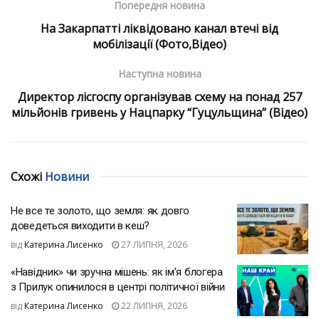
Попередня новина
На Закарпатті ліквідовано канал втечі від
мобілізації (Фото,Відео)
Наступна новина
Директор лісгоспу організував схему на понад 257
мільйонів гривень у Нацпарку “Гуцульщина” (Відео)
Схожі
Новини
Не все те золото, що земля: як довго
доведеться виходити в кеш?
від
Катерина Лисенко
27 ЛИПНЯ, 2026
«Навідник» чи зручна мішень: як ім’я блогера
з Прилук опинилося в центрі політичної війни
від
Катерина Лисенко
22 ЛИПНЯ, 2026