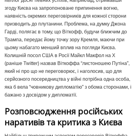
Келлог досяг певних успіхів, наприклад, отримавши
згоду Києва на запропоноване припинення вогню,
наявність окремих переговірників для кожної сторони
призводить до плутанини. Проблема, на думку Джона
Гарді, полягає в тому, що Віткофф, будучи ближчим до
Трампа, передає йому точку зору Кремля, маючи при
цьому набагато менший вплив на погляди Києва.
Колишній посол США в Росії Майкл Макфол на X
(раніше Twitter) назвав Віткоффа “листоношею Путіна”,
який ні про що не переговорює, і наголосив, що для
серйозного посередництва у війні потрібна одна особа,
яка б вела “човникову дипломатію” з обома сторонами, і
бажано з досвідом у дипломатії.
Розповсюдження російських
наративів та критика з Києва
Найбільш тривожним аспектом переговорів Віткоффа