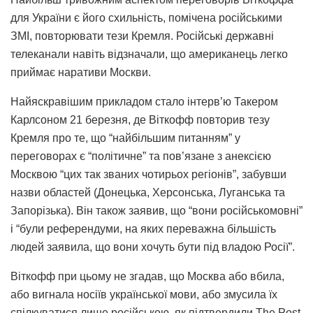
для України є його схильність, помічена російськими
ЗМІ, повторювати тези Кремля. Російські державні
телеканали навіть відзначали, що американець легко
приймає наративи Москви.
Найяскравішим прикладом стало інтерв’ю Такером
Карлсоном 21 березня, де Віткофф повторив тезу
Кремля про те, що “найбільшим питанням” у
переговорах є “політичне” та пов’язане з анексією
Москвою “цих так званих чотирьох регіонів”, забувши
назви областей (Донецька, Херсонська, Луганська та
Запорізька). Він також заявив, що “вони російськомовні”
і “були референдуми, на яких переважна більшість
людей заявила, що вони хочуть бути під владою Росії”.
Віткофф при цьому не згадав, що Москва або вбила,
або вигнала носіїв української мови, або змусила їх
спілкуватися лише російською, як підтвердили The Post