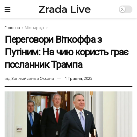
Zrada Live
Головна
Міжнародне
Переговори Віткоффа з
Путіним: На чию користь грає
посланник Трампа
від
Заплюйсвічка Оксана
1 Травня, 2025