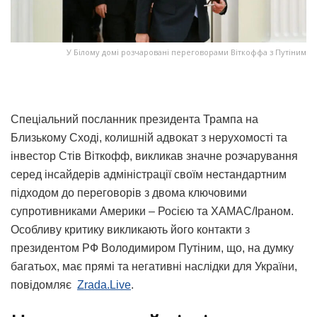
У Білому домі розчаровані переговорами Віткоффа з Путіним
Спеціальний посланник президента Трампа на
Близькому Сході, колишній адвокат з нерухомості та
інвестор Стів Віткофф, викликав значне розчарування
серед інсайдерів адміністрації своїм нестандартним
підходом до переговорів з двома ключовими
супротивниками Америки – Росією та ХАМАС/Іраном.
Особливу критику викликають його контакти з
президентом РФ Володимиром Путіним, що, на думку
багатьох, має прямі та негативні наслідки для України,
повідомляє
Zrada.Live
.