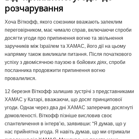
розчарування
Хоча Віткофф, якого союзники вважають запеклим
переговірником, має чимало справ, включаючи спроби
досягти угоди про припинення вогню та звільнення
заручників між Ізраїлем та ХАМАС, його дії на цьому
напрямку також викликали питання. Після початкового
успіху з двомісячною паузою в бойових діях, спроби
посланника продовжити припинення вогню
провалилися.
12 березня Віткофф залишив зустрічі з представниками
ХАМАС у Катарі, вважаючи, що досяг принципової
угоди. Однак через два дні ХАМАС заперечив досягнуті
домовленості. Віткофф пізніше висловив своє
спантеличення в інтерв’ю, заявивши: “Я думав, що у
нас прийнятна угода. Я навіть думав, що ми отримали