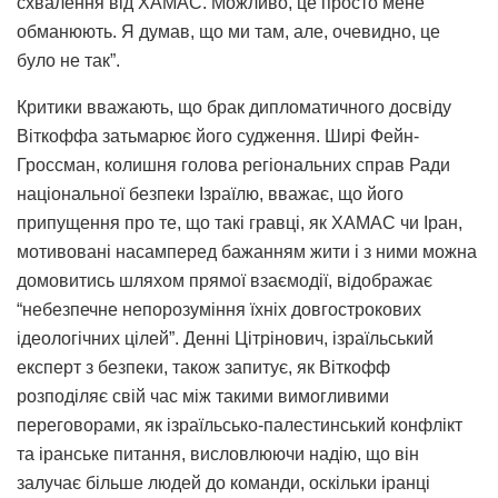
схвалення від ХАМАС. Можливо, це просто мене
обманюють. Я думав, що ми там, але, очевидно, це
було не так”.
Критики вважають, що брак дипломатичного досвіду
Віткоффа затьмарює його судження. Ширі Фейн-
Гроссман, колишня голова регіональних справ Ради
національної безпеки Ізраїлю, вважає, що його
припущення про те, що такі гравці, як ХАМАС чи Іран,
мотивовані насамперед бажанням жити і з ними можна
домовитись шляхом прямої взаємодії, відображає
“небезпечне непорозуміння їхніх довгострокових
ідеологічних цілей”. Денні Цітрінович, ізраїльський
експерт з безпеки, також запитує, як Віткофф
розподіляє свій час між такими вимогливими
переговорами, як ізраїльсько-палестинський конфлікт
та іранське питання, висловлюючи надію, що він
залучає більше людей до команди, оскільки іранці