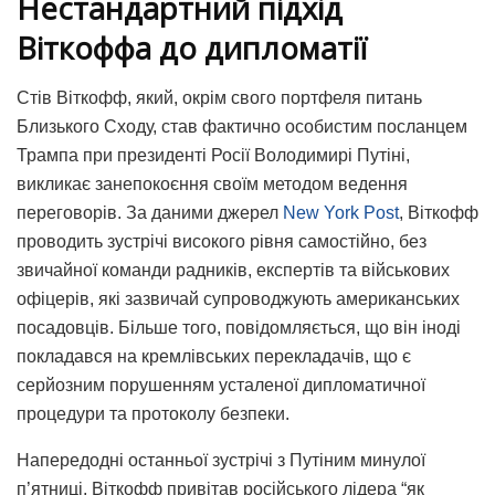
Нестандартний підхід
Віткоффа до дипломатії
Стів Віткофф, який, окрім свого портфеля питань
Близького Сходу, став фактично особистим посланцем
Трампа при президенті Росії Володимирі Путіні,
викликає занепокоєння своїм методом ведення
переговорів.
За даними джерел
New York Post
, Віткофф
проводить зустрічі високого рівня самостійно, без
звичайної команди радників, експертів та військових
офіцерів, які зазвичай супроводжують американських
посадовців. Більше того, повідомляється, що він іноді
покладався на кремлівських перекладачів, що є
серйозним порушенням усталеної дипломатичної
процедури та протоколу безпеки.
Напередодні останньої зустрічі з Путіним минулої
п’ятниці, Віткофф привітав російського лідера “як