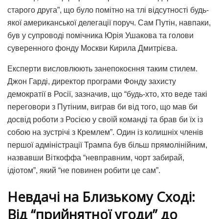
старого друга”, що було помітно на тлі відсутності будь-
якої американської делегації поруч. Сам Путін, навпаки,
був у супроводі помічника Юрія Ушакова та голови
суверенного фонду Москви Кирила Дмитрієва.
Експерти висловлюють занепокоєння таким стилем.
Джон Гарді, директор програми Фонду захисту
демократії в Росії, зазначив, що “будь-хто, хто веде такі
переговори з Путіним, виграв би від того, що мав би
досвід роботи з Росією у своїй команді та брав би їх із
собою на зустрічі з Кремлем”. Один із колишніх членів
першої адміністрації Трампа був більш прямолінійним,
назвавши Віткоффа “невправним, чорт забирай,
ідіотом”, який “не повинен робити це сам”.
Невдачі на Близькому Сході:
Від “прийнятної угоди” до