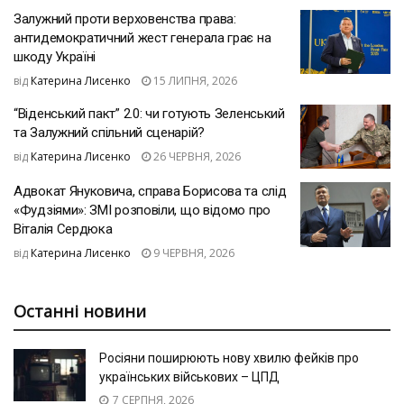
Залужний проти верховенства права:
антидемократичний жест генерала грає на
шкоду Україні
від
Катерина Лисенко
15 ЛИПНЯ, 2026
“Віденський пакт” 2.0: чи готують Зеленський
та Залужний спільний сценарій?
від
Катерина Лисенко
26 ЧЕРВНЯ, 2026
Адвокат Януковича, справа Борисова та слід
«Фудзіями»: ЗМІ розповіли, що відомо про
Віталія Сердюка
від
Катерина Лисенко
9 ЧЕРВНЯ, 2026
Останні новини
Росіяни поширюють нову хвилю фейків про
українських військових – ЦПД
7 СЕРПНЯ, 2026