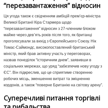
“перезавантаження” відносин
Ця угода також є свідченням амбіцій прем’єр-міністра
Великої Британії Кіра Стармера щодо
“перезавантаження” відносин з 27-членним блоком
майже через дев’ять років після того, як британці
проголосували за вихід з Європейського Союзу. Нік
Томас-Саймондс, високопоставлений британський
міністр, який брав активну участь у переговорах,
назвав понеділок “історичним днем”, заявивши в
соціальних мережах, що уряд “забезпечив нову угоду з
ЄС”. Він підкреслив, що це сприятиме створенню
робочих місць, зменшенню витрат та зміцненню
кордонів, а також “поверне Британію на світову арену”.
Суперечливі питання торгівлі
та рибальства