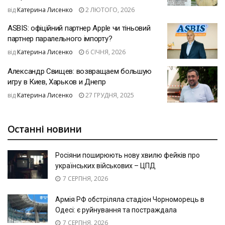
від
Катерина Лисенко
2 ЛЮТОГО, 2026
ASBIS: офіційний партнер Apple чи тіньовий
партнер паралельного імпорту?
від
Катерина Лисенко
6 СІЧНЯ, 2026
Александр Свищев: возвращаем большую
игру в Киев, Харьков и Днепр
від
Катерина Лисенко
27 ГРУДНЯ, 2025
Останні новини
Росіяни поширюють нову хвилю фейків про
українських військових – ЦПД
7 СЕРПНЯ, 2026
Армія РФ обстріляла стадіон Чорноморець в
Одесі: є руйнування та постраждала
7 СЕРПНЯ, 2026