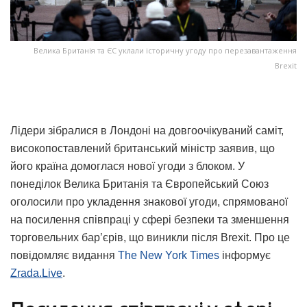
Велика Британія та ЄС уклали історичну угоду про перезавантаження
Brexit
Лідери зібралися в Лондоні на довгоочікуваний саміт,
високопоставлений британський міністр заявив, що
його країна домоглася нової угоди з блоком. У
понеділок Велика Британія та Європейський Союз
оголосили про укладення знакової угоди, спрямованої
на посилення співпраці у сфері безпеки та зменшення
торговельних бар’єрів, що виникли після Brexit. Про це
повідомляє видання
The New York Times
інформує
Zrada.Live
.