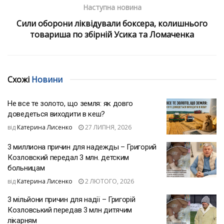
Наступна новина
Сили оборони ліквідували боксера, колишнього
товариша по збірній Усика та Ломаченка
Схожі
Новини
Не все те золото, що земля: як довго
доведеться виходити в кеш?
від
Катерина Лисенко
27 ЛИПНЯ, 2026
3 миллиона причин для надежды – Григорий
Козловский передал 3 млн. детским
больницам
від
Катерина Лисенко
2 ЛЮТОГО, 2026
3 мільйони причин для надії – Григорій
Козловський передав 3 млн дитячим
лікарням