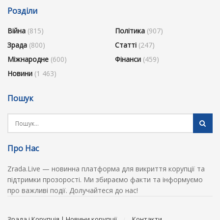
Розділи
Війна
(815)
Політика
(907)
Зрада
(800)
Статті
(247)
Міжнародне
(600)
Фінанси
(459)
Новини
(1 463)
Пошук
Про Нас
Zrada.Live — новинна платформа для викриття корупції та
підтримки прозорості. Ми збираємо факти та інформуємо
про важливі події. Долучайтеся до нас!
Зрада і Корупція | Новини корупції
Контакти