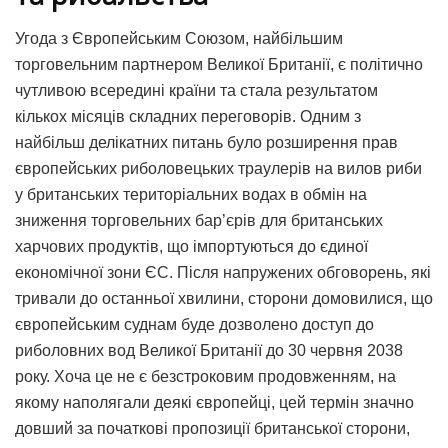
Угода з Європейським Союзом, найбільшим
торговельним партнером Великої Британії, є політично
чутливою всередині країни та стала результатом
кількох місяців складних переговорів. Одним з
найбільш делікатних питань було розширення прав
європейських риболовецьких траулерів на вилов риби
у британських територіальних водах в обмін на
зниження торговельних бар’єрів для британських
харчових продуктів, що імпортуються до єдиної
економічної зони ЄС. Після напружених обговорень, які
тривали до останньої хвилини, сторони домовилися, що
європейським суднам буде дозволено доступ до
риболовних вод Великої Британії до 30 червня 2038
року. Хоча це не є безстроковим продовженням, на
якому наполягали деякі європейці, цей термін значно
довший за початкові пропозиції британської сторони,