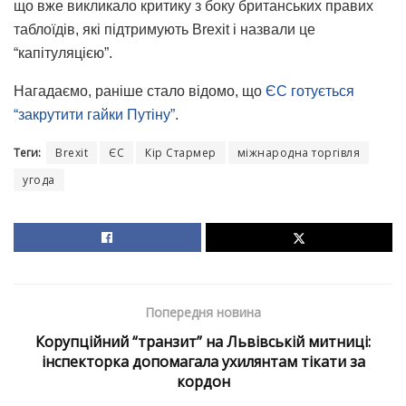
що вже викликало критику з боку британських правих
таблоїдів, які підтримують Brexit і назвали це
“капітуляцією”.
Нагадаємо, раніше стало відомо, що
ЄС готується
“закрутити гайки Путіну”
.
Теги:
Brexit
ЄС
Кір Стармер
міжнародна торгівля
угода
Попередня новина
Корупційний “транзит” на Львівській митниці:
інспекторка допомагала ухилянтам тікати за
кордон