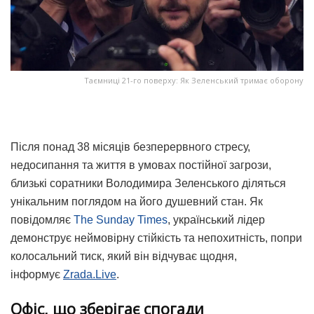
Таємниці 21-го поверху: Як Зеленський тримає оборону
Після понад 38 місяців безперервного стресу,
недосипання та життя в умовах постійної загрози,
близькі соратники Володимира Зеленського діляться
унікальним поглядом на його душевний стан. Як
повідомляє
The Sunday Times
, український лідер
демонструє неймовірну стійкість та непохитність, попри
колосальний тиск, який він відчуває щодня,
інформує
Zrada.Live
.
Офіс, що зберігає спогади