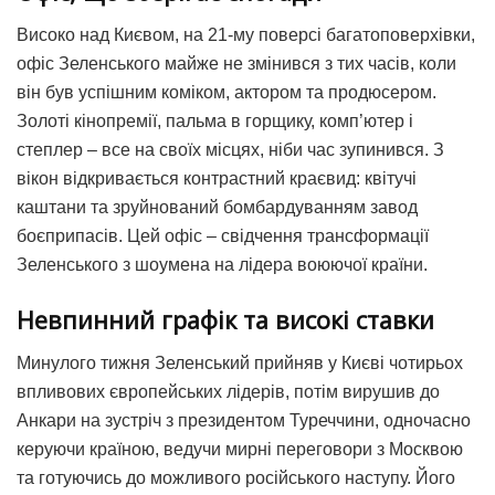
Високо над Києвом, на 21-му поверсі багатоповерхівки,
офіс Зеленського майже не змінився з тих часів, коли
він був успішним коміком, актором та продюсером.
Золоті кінопремії, пальма в горщику, комп’ютер і
степлер – все на своїх місцях, ніби час зупинився. З
вікон відкривається контрастний краєвид: квітучі
каштани та зруйнований бомбардуванням завод
боєприпасів. Цей офіс – свідчення трансформації
Зеленського з шоумена на лідера воюючої країни.
Невпинний графік та високі ставки
Минулого тижня Зеленський прийняв у Києві чотирьох
впливових європейських лідерів, потім вирушив до
Анкари на зустріч з президентом Туреччини, одночасно
керуючи країною, ведучи мирні переговори з Москвою
та готуючись до можливого російського наступу. Його