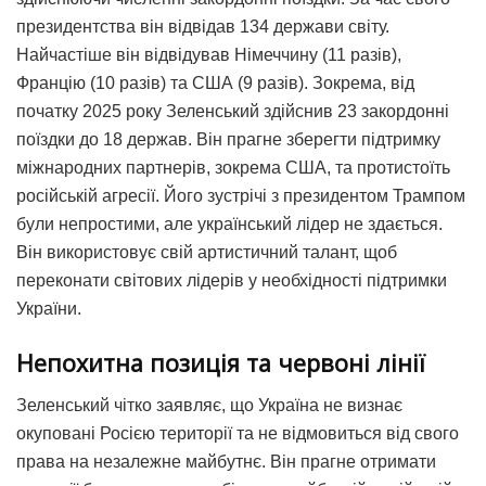
президентства він відвідав 134 держави світу.
Найчастіше він відвідував Німеччину (11 разів),
Францію (10 разів) та США (9 разів).
Зокрема, від
початку 2025 року Зеленський здійснив 23 закордонні
поїздки до 18 держав.
Він прагне зберегти підтримку
міжнародних партнерів, зокрема США, та протистоїть
російській агресії. Його зустрічі з президентом Трампом
були непростими, але український лідер не здається.
Він використовує свій артистичний талант, щоб
переконати світових лідерів у необхідності підтримки
України.
Непохитна позиція та червоні лінії
Зеленський чітко заявляє, що Україна не визнає
окуповані Росією території та не відмовиться від свого
права на незалежне майбутнє.
Він прагне отримати