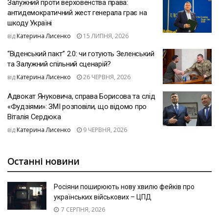
Залужний проти верховенства права:
антидемократичний жест генерала грає на
шкоду Україні
від
Катерина Лисенко
15 ЛИПНЯ, 2026
“Віденський пакт” 2.0: чи готують Зеленський
та Залужний спільний сценарій?
від
Катерина Лисенко
26 ЧЕРВНЯ, 2026
Адвокат Януковича, справа Борисова та слід
«Фудзіями»: ЗМІ розповіли, що відомо про
Віталія Сердюка
від
Катерина Лисенко
9 ЧЕРВНЯ, 2026
Останні новини
Росіяни поширюють нову хвилю фейків про
українських військових – ЦПД
7 СЕРПНЯ, 2026