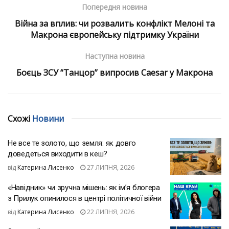
Попередня новина
Війна за вплив: чи розвалить конфлікт Мелоні та
Макрона європейську підтримку України
Наступна новина
Боєць ЗСУ “Танцор” випросив Caesar у Макрона
Схожі
Новини
Не все те золото, що земля: як довго
доведеться виходити в кеш?
від
Катерина Лисенко
27 ЛИПНЯ, 2026
«Навідник» чи зручна мішень: як ім’я блогера
з Прилук опинилося в центрі політичної війни
від
Катерина Лисенко
22 ЛИПНЯ, 2026