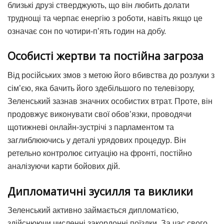
близькі друзі стверджують, що він любить долати
труднощі та черпає енергію з роботи, навіть якщо це
означає сон по чотири-п’ять годин на добу.
Особисті жертви та постійна загроза
Від російських змов з метою його вбивства до розлуки з
сім’єю, яка бачить його здебільшого по телевізору,
Зеленський зазнав значних особистих втрат. Проте, він
продовжує виконувати свої обов’язки, проводячи
щотижневі онлайн-зустрічі з парламентом та
заглиблюючись у деталі урядових процедур. Він
ретельно контролює ситуацію на фронті, постійно
аналізуючи карти бойових дій.
Дипломатичні зусилля та виклики
Зеленський активно займається дипломатією,
здійснюючи численні закордонні поїздки.
За час свого