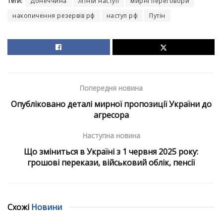
Теги:
Донеччина
літній наступ
мирні переговори
накопичення резервів рф
наступ рф
Путін
Попередня новина
Опубліковано деталі мирної пропозиції України до
агресора
Наступна новина
Що зміниться в Україні з 1 червня 2025 року:
грошові перекази, військовий облік, пенсії
Схожі
Новини