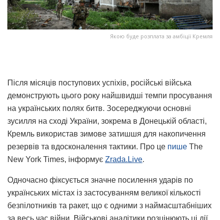
Якою буде розплата за амбіції Кремля
Після місяців поступових успіхів, російські війська
демонструють цього року найшвидші темпи просування
на українських полях битв. Зосереджуючи основні
зусилля на сході України, зокрема в Донецькій області,
Кремль використав зимове затишшя для накопичення
резервів та вдосконалення тактики. Про це
пише
The
New York Times, інформує
Zrada.Live
.
Одночасно фіксується значне посилення ударів по
українських містах із застосуванням великої кількості
безпілотників та ракет, що є одними з наймасштабніших
за весь час війни. Військові аналітики розцінюють ці дії