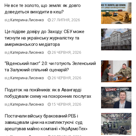
Не все те золото, що земля: як довго
доведеться виходити в кеш?
від
Катерина Лисенко
27 ЛИПНЯ, 2026
Це підірве довіру до Заходу: СБУ може
тиснути на українську журналістку та
американського медіатора
від
Катерина Лисенко
26 ЧЕРВНЯ, 2026
“Віденський пакт” 2.0: чи готують Зеленський
та Залужний спільний сценарій?
від
Катерина Лисенко
26 ЧЕРВНЯ, 2026
Податок на покійників: як в Авангарді
побудували схему на похоронних послугах
від
Катерина Лисенко
15 ЧЕРВНЯ, 2026
Постачали війську бракований РЕБ і
завищували ціни на комплектуючі: суд
арештував майно компанії «УкрАрмоТех»