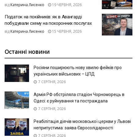
від
Катерина Лисенко
19 ЧЕРВНЯ, 2026
Податок на покійників: як в Авангарді
побудували схему на похоронних послугах
від
Катерина Лисенко
15 ЧЕРВНЯ, 2026
Останні новини
Росіяни поширюють нову хвилю фейків про
українських військових – ЦПД
7 СЕРПНЯ, 2026
Армія РФ обстріляла стадіон Чорноморець в
Одесі: є руйнування та постраждала
7 СЕРПНЯ, 2026
Реабілітація діячів московської церкви у Львові
неприпустима: заява Євросолідарності
7 СЕРПНЯ, 2026