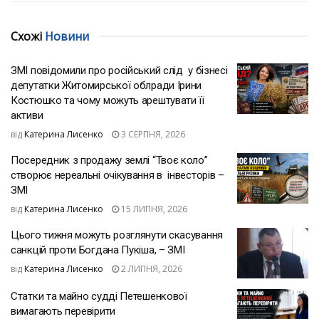
Схожі
Новини
ЗМІ повідомили про російський слід у бізнесі
депутатки Житомирської облради Ірини
Костюшко та чому можуть арештувати її
активи
від
Катерина Лисенко
3 СЕРПНЯ, 2026
Посередник з продажу землі “Твоє коло”
створює нереальні очікування в інвесторів –
ЗМІ
від
Катерина Лисенко
15 ЛИПНЯ, 2026
Цього тижня можуть розглянути скасування
санкцій проти Богдана Пукіша, – ЗМІ
від
Катерина Лисенко
2 ЛИПНЯ, 2026
Статки та майно судді Петешенкової
вимагають перевірити