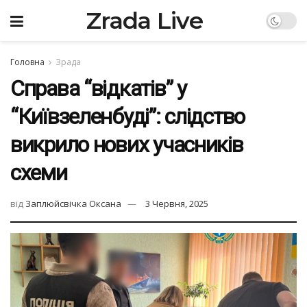
Zrada Live
Головна
Зрада
Справа “відкатів” у
“Київзеленбуді”: слідство
викрило нових учасників
схеми
від
Заплюйсвічка Оксана
3 Червня, 2025