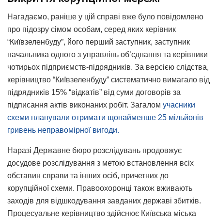
Нагадаємо, раніше у цій справі вже було повідомлено
про підозру сімом особам, серед яких керівник
“Київзеленбуду”, його перший заступник, заступник
начальника одного з управлінь об’єднання та керівники
чотирьох підприємств-підрядників. За версією слідства,
керівництво “Київзеленбуду” систематично вимагало від
підрядників 15% “відкатів” від суми договорів за
підписання актів виконаних робіт. Загалом
учасники
схеми планували отримати щонайменше 25 мільйонів
гривень неправомірної вигоди.
Наразі Державне бюро розслідувань продовжує
досудове розслідування з метою встановлення всіх
обставин справи та інших осіб, причетних до
корупційної схеми. Правоохоронці також вживають
заходів для відшкодування завданих державі збитків.
Процесуальне керівництво здійснює Київська міська