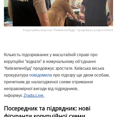
Корупційна мережа "Київзеленбуду" продовжує розростатися
Кількість підозрюваних у масштабній справі про
корупційні “відкати” в комунальному об’єднанні
“Київзеленбуд” продовжує зростати. Київська міська
прокуратура
повідомила
про підозру ще двом особам,
причетним до налагодженої схеми отримання
неправомірної вигоди від підрядників,
інформує
Zrada.Live.
Посередник та підрядник: нові
фігуранти корупційної схеми