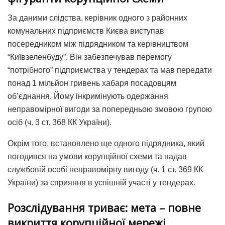
За даними слідства, керівник одного з районних
комунальних підприємств Києва виступав
посередником між підрядником та керівництвом
“Київзеленбуду”. Він забезпечував перемогу
“потрібного” підприємства у тендерах та мав передати
понад 1 мільйон гривень хабаря посадовцям
об’єднання. Йому інкримінують одержання
неправомірної вигоди за попередньою змовою групою
осіб (ч. 3 ст. 368 КК України).
Окрім того, встановлено ще одного підрядника, який
погодився на умови корупційної схеми та надав
службовій особі неправомірну вигоду (ч. 1 ст. 369 КК
України) за сприяння в успішній участі у тендерах.
Розслідування триває: мета – повне
викриття корупційної мережі