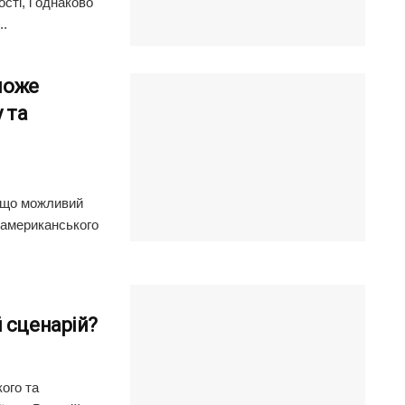
сті, і однаково
..
 може
 та
 що можливий
 американського
 сценарій?
ого та