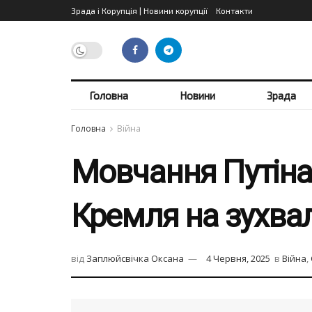
Зрада і Корупція | Новини корупції
Контакти
Головна
Новини
Зрада
Головна
Війна
Мовчання Путіна:
Кремля на зухвал
від
Заплюйсвічка Оксана
4 Червня, 2025
в
Війна
,