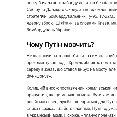
передбачала контрабанду десятків безпілотникі
Сибіру та Далекого Сходу. За повідомленням
стратегічні бомбардувальники Ту-95, Ту-22М3, Т
ядерну зброю. Ці літаки, за словами Києва, 
бомбардувань України.
Чому Путін мовчить?
Незважаючи на значні збитки та символічний х
прокоментував події. Кремль зберігає помітн
середу визнав, що стався вибух на мосту, але
функціонує».
Колишній високопоставлений кремлівський чи
припустив, що це мовчання може бути частиною
російських спецслужб» і «неприємні для Путін
стійка психіка». За його словами, Путін «дума
в українській армії, і, схоже, «планує почека