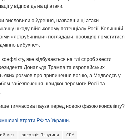
ції у відповідь на ці атаки.
ери висловили обурення, назвавши ці атаки
начну шкоду військовому потенціалу Росії. Колишній
воїми «яструбиними» поглядами, пообіцяв помститися
одмінно вибухне».
конфлікту, яке відбувається на тлі спроб звести
 президента Дональда Трампа та європейських
удь-яких розмов про припинення вогню, а Медведєв у
обом забезпечення швидкої перемоги Росії та
.
 лише тимчасова пауза перед новою фазою конфлікту?
мшливі втрати РФ та України.
ий міст
операція Павутина
СБУ