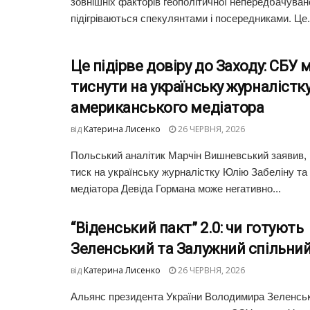
зовнішніх факторів геополітичної непередбачувано
підігріваються спекулянтами і посередниками. Це.
Це підірве довіру до Заходу: СБУ
тиснути на українську журналістку
американського медіатора
від
Катерина Лисенко
26 ЧЕРВНЯ, 2026
Польський аналітик Марчін Вишневський заявив,
тиск на українську журналістку Юлію Забеліну та
медіатора Девіда Гормана може негативно...
“Віденський пакт” 2.0: чи готують
Зеленський та Залужний спільний
від
Катерина Лисенко
26 ЧЕРВНЯ, 2026
Альянс президента України Володимира Зеленськ