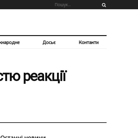
жнародне
Досьє
Контакти
стю реакції
Останні новини