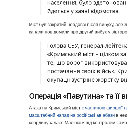
населення, було здетонован
йдеться у заяві відомства.
Міст був закритий невдовзі після вибуху, але з
канали повідомили про другий вибух у вівторок
Голова СБУ, генерал-лейтен
«Кримський міст – цілком з
те, що ворог використовува
постачання своїх військ. Кри
окупації зустріне жорстку ві
Операція «Павутина» та її в
Атака на Кримський міст
є частиною ширшої та
масштабний напад на російські авіабази
в нед
координувалася Малюком під контролем само