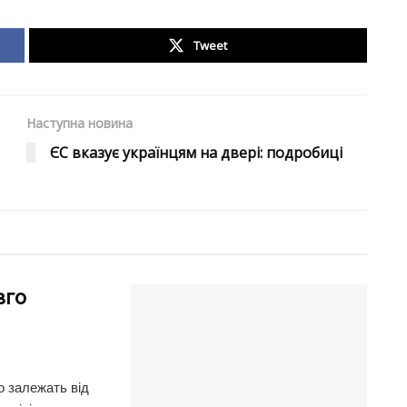
Tweet
Наступна новина
ЄС вказує українцям на двері: подробиці
вго
о залежать від