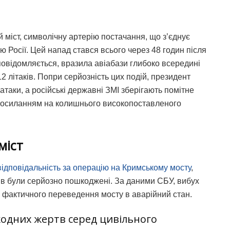
й міст, символічну артерію постачання, що з’єднує
 Росії. Цей напад стався всього через 48 годин після
 повідомляється, вразила авіабази глибоко всередині
 літаків. Попри серйозність цих подій, президент
атаки, а російські державні ЗМІ зберігають помітне
посиланням на колишнього високопоставленого
міст
відповідальність за операцію на Кримському мосту
,
ів були серйозно пошкоджені. За даними СБУ, вибух
до фактичного переведення мосту в аварійний стан.
 жодних жертв серед цивільного