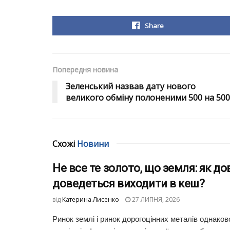
Share
Попередня новина
Зеленський назвав дату нового
великого обміну полоненими 500 на 500
Схожі
Новини
Не все те золото, що земля: як до
доведеться виходити в кеш?
від
Катерина Лисенко
27 ЛИПНЯ, 2026
Ринок землі і ринок дорогоцінних металів однаков