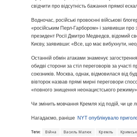
свідчити про відсутність бажання прямої ескала
Водночас, російські провоєнні військові блог
«російським Перл-Гарбором» і заявивши про з
президент Росії Дмитро Медведєв, відомий с
Києву, заявивши: «Все, що має вибухнути, не
Останній обмін атаками знаменує загострення 
обидві сторони за стіл переговорів за участі
союзників. Москва, однак, відмовилася від б
вівторок назвав прямі мирні переговори спос
«повного знищення неонацистського режиму»
Чи змінить мовчання Кремля хід подій, чи це
Нагадаємо, раніше
NYT опублікувало приголо
Теги:
Війна
Василь Малюк
Кремль
Кримськ