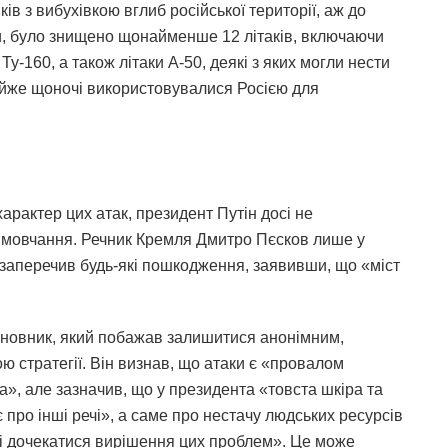
в з вибухівкою вглиб російської території, аж до
и, було знищено щонайменше 12 літаків, включаючи
у-160, а також літаки А-50, деякі з яких могли нести
майже щоночі використовувалися Росією для
арактер цих атак, президент Путін досі не
е мовчання. Речник Кремля Дмитро Пєсков лише у
 заперечив будь-які пошкодження, заявивши, що «міст
новник, який побажав залишитися анонімним,
 стратегії. Він визнав, що атаки є «провалом
а», але зазначив, що у президента «товста шкіра та
є про інші речі», а саме про нестачу людських ресурсів
ти і дочекатися вирішення цих проблем». Це може