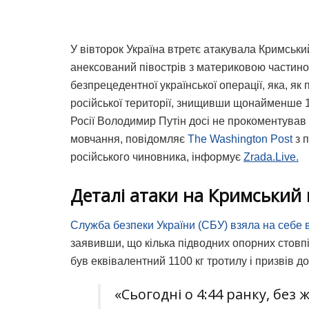
У вівторок Україна втретє атакувала Кримськи
анексований півострів з материковою частиною
безпрецедентної української операції, яка, як
російської території, знищивши щонайменше 12
Росії Володимир Путін досі не прокоментував 
мовчання, повідомляє
The Washington Post
з 
російського чиновника, інформує
Zrada.Live.
Деталі атаки на Кримський 
Служба безпеки України (СБУ) взяла на себе 
заявивши, що кілька підводних опорних стовп
був еквівалентний 1100 кг тротилу і призвів 
«Сьогодні о 4:44 ранку, без