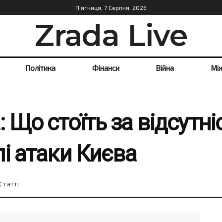
П’ятниця, 7 Серпня, 2026
Zrada Live
Політика
Фінанси
Війна
Мі
 Що стоїть за відсутні
і атаки Києва
Статті