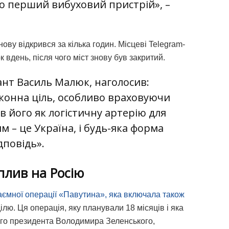
о перший вибуховий пристрій», –
нову відкрився за кілька годин. Місцеві Telegram-
 вдень, після чого міст знову був закритий.
ант Василь Малюк, наголосив:
аконна ціль, особливо враховуючи
в його як логістичну артерію для
м – це Україна, і будь-яка форма
дповідь».
плив на Росію
ємної операції «Павутина», яка включала також
ілю.
Ця операція, яку планували 18 місяців і яка
го президента Володимира Зеленського,