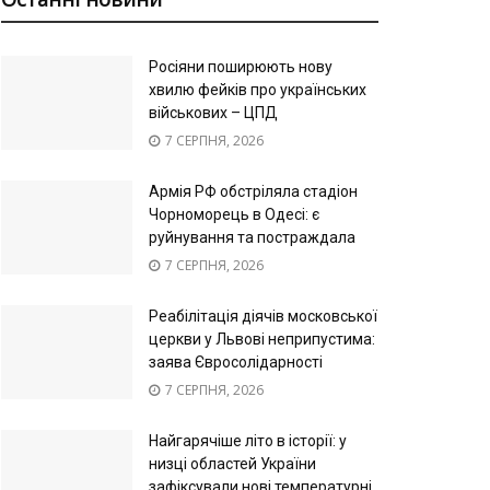
Росіяни поширюють нову
хвилю фейків про українських
військових – ЦПД
7 СЕРПНЯ, 2026
Армія РФ обстріляла стадіон
Чорноморець в Одесі: є
руйнування та постраждала
7 СЕРПНЯ, 2026
Реабілітація діячів московської
церкви у Львові неприпустима:
заява Євросолідарності
7 СЕРПНЯ, 2026
Найгарячіше літо в історії: у
низці областей України
зафіксували нові температурні