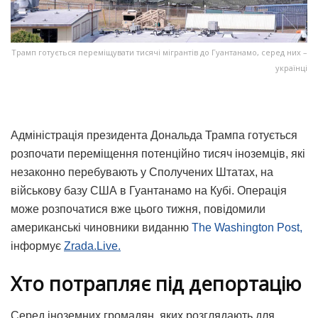
Трамп готується переміщувати тисячі мігрантів до Гуантанамо, серед них –
українці
Адміністрація президента Дональда Трампа готується
розпочати переміщення потенційно тисяч іноземців, які
незаконно перебувають у Сполучених Штатах, на
військову базу США в Гуантанамо на Кубі. Операція
може розпочатися вже цього тижня, повідомили
американські чиновники виданню
The Washington Post,
інформує
Zrada.Live.
Хто потрапляє під депортацію
Серед іноземних громадян, яких розглядають для