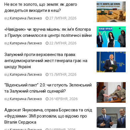
Не все те золото, що земля: як довго
доведеться виходити в кеш?
від
Катерина Лисенко
27 ЛИПНЯ, 2026
«Навідник» чи зручна мішень: як ім’я блогера
з Прилук опинилося в центрі політичної війни
від
Катерина Лисенко
22 ЛИПНЯ, 2026
Залужний проти верховенства права:
антидемократичний жест генерала грає на
шкоду Україні
від
Катерина Лисенко
15 ЛИПНЯ, 2026
“Віденський пакт” 2.0: чи готують Зеленський
та Залужний спільний сценарій?
від
Катерина Лисенко
26 ЧЕРВНЯ, 2026
Адвокат Януковича, справа Борисова та слід
«Фудзіями»: ЗМІ розповіли, що відомо про
Віталія Сердюка
від
Катерина Лисенко
9 ЧЕРВНЯ, 2026