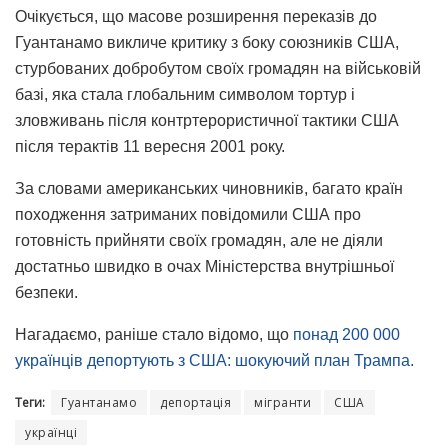
Очікується, що масове розширення переказів до
Гуантанамо викличе критику з боку союзників США,
стурбованих добробутом своїх громадян на військовій
базі, яка стала глобальним символом тортур і
зловживань після контртерористичної тактики США
після терактів 11 вересня 2001 року.
За словами американських чиновників, багато країн
походження затриманих повідомили США про
готовність прийняти своїх громадян, але не діяли
достатньо швидко в очах Міністерства внутрішньої
безпеки.
Нагадаємо, раніше стало відомо, що
понад 200 000
українців депортують з США: шокуючий план Трампа.
Теги:
Гуантанамо
депортація
мігранти
США
українці