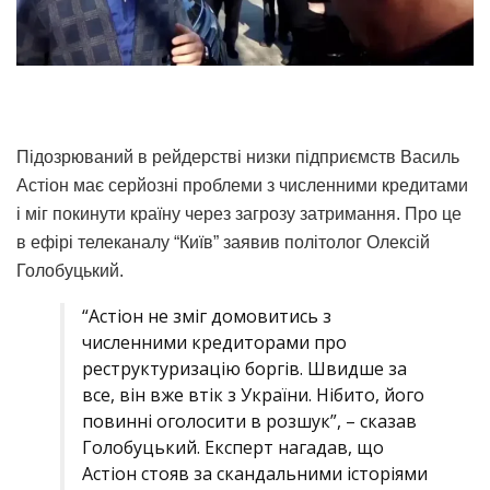
Підозрюваний в рейдерстві низки підприємств Василь
Астіон має серйозні проблеми з численними кредитами
і міг покинути країну через загрозу затримання. Про це
в ефірі телеканалу “Київ” заявив політолог Олексій
Голобуцький.
“Астіон не зміг домовитись з
численними кредиторами про
реструктуризацію боргів. Швидше за
все, він вже втік з України. Нібито, його
повинні оголосити в розшук”, – сказав
Голобуцький. Експерт нагадав, що
Астіон стояв за скандальними історіями