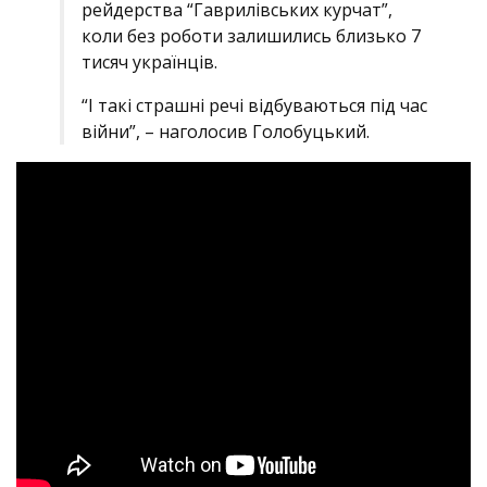
рейдерства “Гаврилівських курчат”,
коли без роботи залишились близько 7
тисяч українців.
“І такі страшні речі відбуваються під час
війни”, – наголосив Голобуцький.