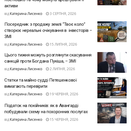
активи
від
Катерина Лисенко
3 СЕРПНЯ, 2026
Посередник з продажу землі “Твоє коло”
створює нереальні очікування в інвесторів –
ЗМІ
від
Катерина Лисенко
15 ЛИПНЯ, 2026
Цього тижня можуть розглянути скасування
санкцій проти Богдана Пукіша, – ЗМІ
від
Катерина Лисенко
2 ЛИПНЯ, 2026
Статки та майно судді Петешенкової
вимагають перевірити
від
Катерина Лисенко
19 ЧЕРВНЯ, 2026
Податок на покійників: як в Авангарді
побудували схему на похоронних послугах
від
Катерина Лисенко
15 ЧЕРВНЯ, 2026