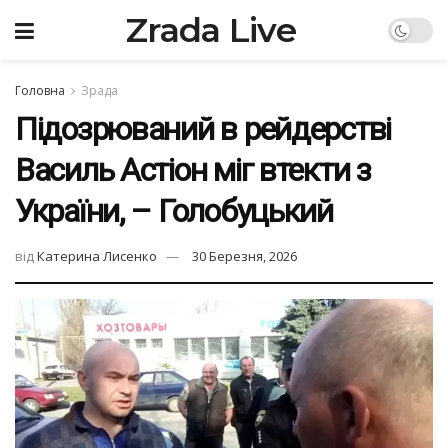
Zrada Live
Головна
Зрада
Підозрюваний в рейдерстві
Василь Астіон міг втекти з
України, – Голобуцький
від
Катерина Лисенко
30 Березня, 2026