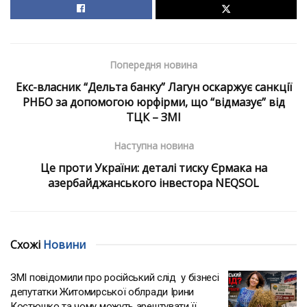
Попередня новина
Екс-власник “Дельта банку” Лагун оскаржує санкції
РНБО за допомогою юрфірми, що “відмазує” від
ТЦК – ЗМІ
Наступна новина
Це проти України: деталі тиску Єрмака на
азербайджанського інвестора NEQSOL
Схожі
Новини
ЗМІ повідомили про російський слід у бізнесі
депутатки Житомирської облради Ірини
Костюшко та чому можуть арештувати її