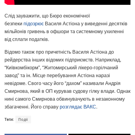
Слід зауважити, що Бюро економічної
безпеки
підозрює
Василя Астіона у виведенні десятків
мільйонів гривень в офшори та системному ухиленні
від сплати податків.
Відомо також про причетність Василя Астіона до
рейдерства інших відомих підприємств. Наприклад,
“Київкомбікорм”, “Житомирський лікеро-горілчаний
завод” та ін. Місце перебування Астіона наразі
невідоме. Свого часу його “дахом” називали Андрія
Смирнова, який в ОП курував судову гілку влади. Однак
нині самого Смирнова обвинувачують в незаконному
збагаченні. Його справу
розглядає ВАКС
.
Теги:
Події