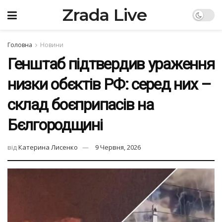
Zrada Live
Головна
Новини
Генштаб підтвердив ураження
низки обєктів РФ: серед них –
склад боєприпасів на
Бєлгородщині
від
Катерина Лисенко
9 Червня, 2026