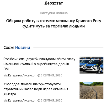
Держстат
Наступна новина
Обіцяла роботу в готелях: мешканку Кривого Рогу
судитимуть за торгівлю людьми
Схожі
Новини
Російські спецслужби планували вбити главу
німецької компанії з виробництва дронів –
ЗМІ
від
Катерина Лисенко
5 СЕРПНЯ, 2026
У Молдові почали використовувати
стратегічний запас води через обміління
Дністра
від
Катерина Лисенко
5 СЕРПНЯ, 2026