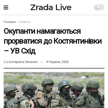
Zrada Live
Головна
Новини
Окупанти намагаються
прорватися до Костянтинівки
– УВ Схід
від
Катерина Лисенко
9 Червня, 2026