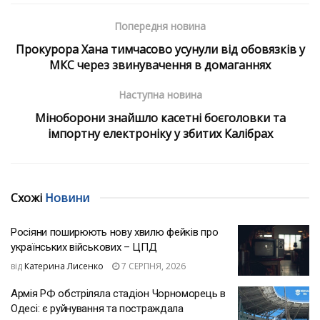
Попередня новина
Прокурора Хана тимчасово усунули від обовязків у
МКС через звинувачення в домаганнях
Наступна новина
Міноборони знайшло касетні боєголовки та
імпортну електроніку у збитих Калібрах
Схожі
Новини
Росіяни поширюють нову хвилю фейків про
українських військових – ЦПД
від
Катерина Лисенко
7 СЕРПНЯ, 2026
Армія РФ обстріляла стадіон Чорноморець в
Одесі: є руйнування та постраждала