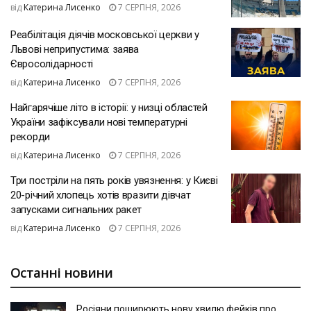
від
Катерина Лисенко
7 СЕРПНЯ, 2026
Реабілітація діячів московської церкви у
Львові неприпустима: заява
Євросолідарності
від
Катерина Лисенко
7 СЕРПНЯ, 2026
Найгарячіше літо в історії: у низці областей
України зафіксували нові температурні
рекорди
від
Катерина Лисенко
7 СЕРПНЯ, 2026
Три постріли на пять років увязнення: у Києві
20-річний хлопець хотів вразити дівчат
запусками сигнальних ракет
від
Катерина Лисенко
7 СЕРПНЯ, 2026
Останні новини
Росіяни поширюють нову хвилю фейків про