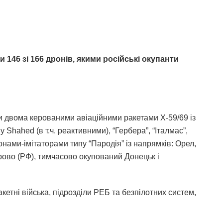
146 зі 166 дронів, якими російські окупанти
ли двома керованими авіаційними ракетами Х-59/69 із
Shahed (в т.ч. реактивними), “Гербера”, “Італмас”,
ами-імітаторами типу “Пародія” із напрямків: Орел,
рово (РФ), тимчасово окупований Донецьк і
акетні війська, підрозділи РЕБ та безпілотних систем,