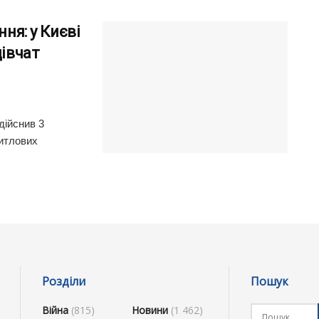
ння: у Києві
дівчат
дійснив 3
житлових
Розділи
Пошук
Війна
(815)
Новини
(1 462)