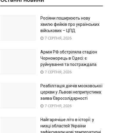
Росіяни поширюють нову
хвилю фейків про українських
військових – ЦПД
7 СЕРПНЯ, 2026
Армія РФ обстріляла стадіон
Чорноморець в Одесі: є
руйнування та постраждала
7 СЕРПНЯ, 2026
Реабілітація діячів московської
церкви у Львові неприпустима:
заява Євросолідарності
7 СЕРПНЯ, 2026
Найгарячіше літо в історії: у
низці областей України
зафіксували нові температурні