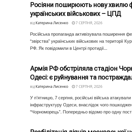
Росіяни поширюють нову хвилю ф
українських військових – ЦПД
від
Катерина Лисенко
7 СЕРПНЯ, 2026
Російська пропаганда активізувала поширення фей
“звірства” українських військових на території Кур
РФ. Як повідомили в Центрі протидії...
Армія РФ обстріляла стадіон Чо
Одесі: є руйнування та постражда
від
Катерина Лисенко
7 СЕРПНЯ, 2026
У п’ятницю, 7 серпня, російські війська атакували
інфраструктуру Одеси, внаслідок чого пошкоджен
“Чорноморець”. Попередньо відомо про одну пост