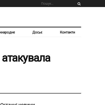
жнародне
Досьє
Контакти
 атакувала
Останні новини