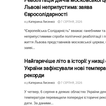
Реабілітація діячів московської ц
Львові неприпустима: заява
Євросолідарності
від
Катерина Лисенко
7 СЕРПНЯ, 2026
“Європейська Солідарність” вважає ганебними та
неприпустимими спроби політичної реабілітації і 
життя Львова представників московської церкви, 
заяві...
Найгарячіше літо в історії: у низц
України зафіксували нові темпера
рекорди
від
Катерина Лисенко
7 СЕРПНЯ, 2026
У четвер, 6 серпня в деяких областях України де
температури перевищили попередні історичні реко
дати. За даними...