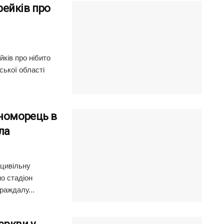
ейків про
ків про нібито
ської області
рноморець в
ла
 цивільну
о стадіон
раждалу...