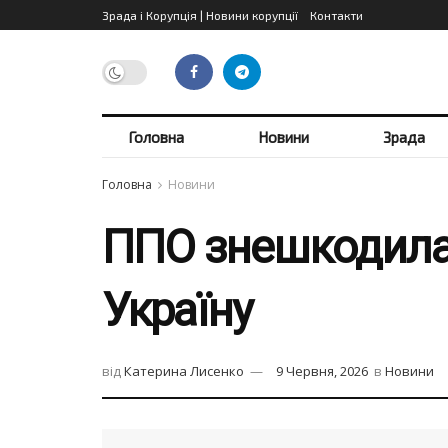
Зрада і Корупція | Новини корупції
Контакти
Головна
Новини
Зрада
Головна
Новини
ППО знешкодила 
Україну
від
Катерина Лисенко
9 Червня, 2026
в
Новини