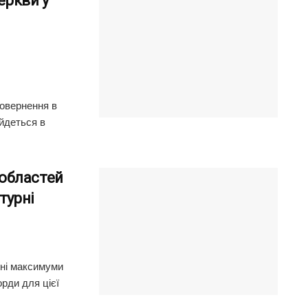
еркви у
повернення в
йдеться в
і областей
турні
нні максимуми
рди для цієї