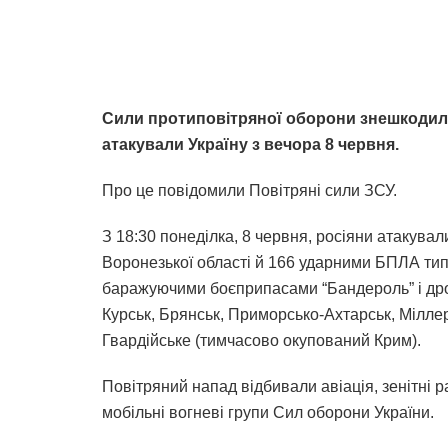
Сили протиповітряної оборони знешкодили 
атакували Україну з вечора 8 червня.
Про це повідомили Повітряні сили ЗСУ.
З 18:30 понеділка, 8 червня, росіяни атакува
Воронезької області й 166 ударними БПЛА типу 
баражуючими боєприпасами “Бандероль” і дрон
Курськ, Брянськ, Приморсько-Ахтарськ, Мілле
Гвардійське (тимчасово окупований Крим).
Повітряний напад відбивали авіація, зенітні р
мобільні вогневі групи Сил оборони України.