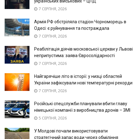
українських військових – ЦПД
7 СЕРПНЯ, 2026
Армія РФ обстріляла стадіон Чорноморець в
Одесі: є руйнування та постраждала
7 СЕРПНЯ, 2026
Реабілітація діячів московської церкви у Львові
неприпустима: заява Євросолідарності
7 СЕРПНЯ, 2026
Найгарячіше літо в історії: у низці областей
України зафіксували нові температурні рекорди
7 СЕРПНЯ, 2026
Російські спецслужби планували вбити главу
німецької компанії з виробництва дронів – ЗМІ
5 СЕРПНЯ, 2026
У Молдові почали використовувати
стратегічний запас води через обміління