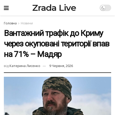
Zrada Live
Головна
Новини
Вантажний трафік до Криму
через окуповані території впав
на 71% – Мадяр
від
Катерина Лисенко
9 Червня, 2026