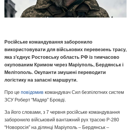
Російське командування заборонило
використовувати для військових перевезень трасу,
яка зʼєднує Ростовську область РФ із тимчасово
окупованим Кримом через Маріуполь, Бердянськ і
Мелітополь. Окупанти змушені переводити
логістику на запасні маршрути.
Про це
повідомив
командувач Сил безпілотних систем
ЗСУ Роберт “Мадяр” Бровді.
За його словами, з 7 червня російське командування
заборонило військовий вантажний рух трасою Р-280
“Новоросія” на ділянці Маріуполь – Бердянськ –