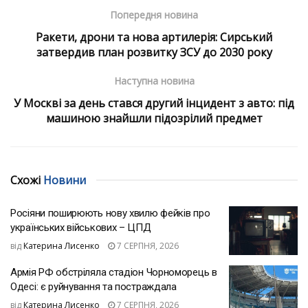
Попередня новина
Ракети, дрони та нова артилерія: Сирський
затвердив план розвитку ЗСУ до 2030 року
Наступна новина
У Москві за день стався другий інцидент з авто: під
машиною знайшли підозрілий предмет
Схожі
Новини
Росіяни поширюють нову хвилю фейків про
українських військових – ЦПД
від
Катерина Лисенко
7 СЕРПНЯ, 2026
Армія РФ обстріляла стадіон Чорноморець в
Одесі: є руйнування та постраждала
від
Катерина Лисенко
7 СЕРПНЯ, 2026