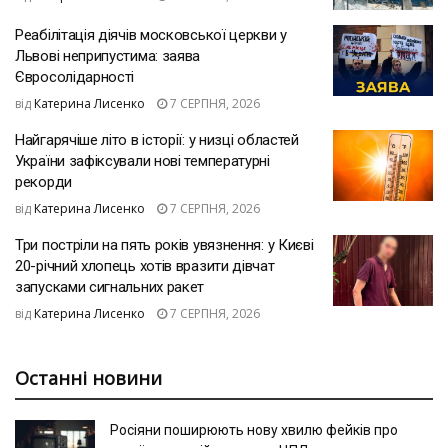
Реабілітація діячів московської церкви у
Львові неприпустима: заява
Євросолідарності
від
Катерина Лисенко
7 СЕРПНЯ, 2026
Найгарячіше літо в історії: у низці областей
України зафіксували нові температурні
рекорди
від
Катерина Лисенко
7 СЕРПНЯ, 2026
Три постріли на пять років увязнення: у Києві
20-річний хлопець хотів вразити дівчат
запусками сигнальних ракет
від
Катерина Лисенко
7 СЕРПНЯ, 2026
Останні новини
Росіяни поширюють нову хвилю фейків про