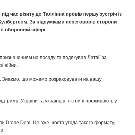
д час візиту до Таллінна провів першу зустріч із
Кулбергсом. За підсумками переговорів сторони
 в оборонній сфері.
призначенням на посаду та подякував Латвії за
ї війни.
в. Знаємо, що можемо розраховувати на вашу
ідтримці України та українців, які нині проживають у
али Drone Deal. Це вже шоста угода такого формату,
и.