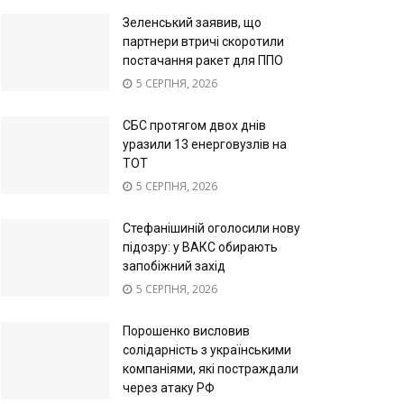
Зеленський заявив, що
партнери втричі скоротили
постачання ракет для ППО
5 СЕРПНЯ, 2026
СБС протягом двох днів
уразили 13 енерговузлів на
ТОТ
5 СЕРПНЯ, 2026
Стефанішиній оголосили нову
підозру: у ВАКС обирають
запобіжний захід
5 СЕРПНЯ, 2026
Порошенко висловив
солідарність з українськими
компаніями, які постраждали
через атаку РФ