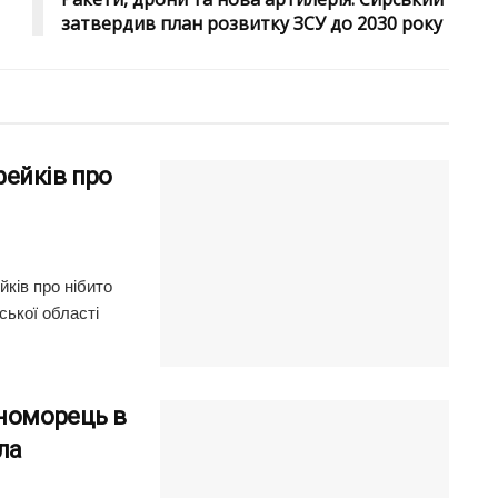
затвердив план розвитку ЗСУ до 2030 року
ейків про
ків про нібито
ської області
рноморець в
ла