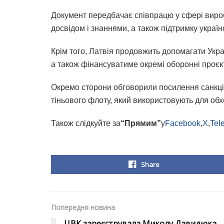
Документ передбачає співпрацю у сфері вироб
досвідом і знаннями, а також підтримку украї
Крім того, Латвія продовжить допомагати Укра
а також фінансуватиме окремі оборонні проєк
Окремо сторони обговорили посилення санкці
тіньового флоту, який використовують для обх
Також слідкуйте за
“Прямим”
у
Facebook
,
X
,
Tel
Share
Попередня новина
ЦВК зареєструвала Миколу Давидюка