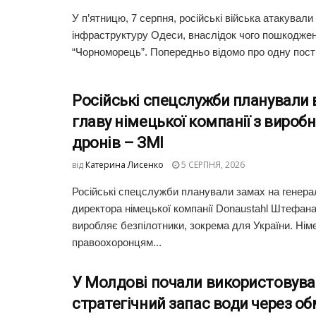
У п’ятницю, 7 серпня, російські війська атакували
інфраструктуру Одеси, внаслідок чого пошкоджен
“Чорноморець”. Попередньо відомо про одну пост
Російські спецслужби планували 
главу німецької компанії з вироб
дронів – ЗМІ
від
Катерина Лисенко
5 СЕРПНЯ, 2026
Російські спецслужби планували замах на генера
директора німецької компанії Donaustahl Штефана
виробляє безпілотники, зокрема для України. Ні
правоохоронцям...
У Молдові почали використовува
стратегічний запас води через об