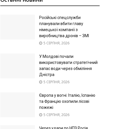
Російські спецслужби
планували вбити главу
німецької компанії з
виробництва дронів – ЗМІ
5 СЕРПНЯ, 2026
У Молдові почали
використовувати стратегічний
запас води через обміління
Дністра
5 СЕРПНЯ, 2026
Європа у вогні: Італію, Іспанію
та Францію охопили лісові
пожежі
5 СЕРПНЯ, 2026
Через удари по НПЗ Росія