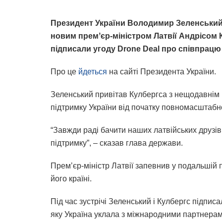
Президент України Володимир Зеленський пі
новим премʼєр-міністром Латвії Андрісом 
підписали угоду Drone Deal про співпрацю
Про це
йдеться
на сайті Президента України.
Зеленський привітав Кулбергса з нещодавнім 
підтримку України від початку повномасштабно
“Завжди раді бачити наших латвійських друзі
підтримку”, – сказав глава держави.
Премʼєр-міністр Латвії запевнив у подальшій п
його країні.
Під час зустрічі Зеленський і Кулбергс підпис
яку Україна уклала з міжнародними партнерам