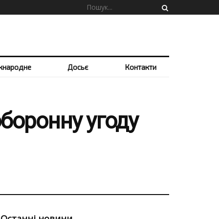
жнародне
Досьє
Контакти
оборонну угоду
Останні новини