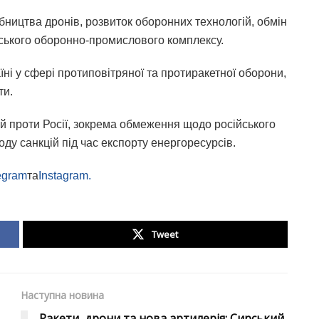
ництва дронів, розвиток оборонних технологій, обмін
нського оборонно-промислового комплексу.
їні у сфері протиповітряної та протиракетної оборони,
ти.
й проти Росії, зокрема обмеження щодо російського
оду санкцій під час експорту енергоресурсів.
egram
та
Instagram.
Tweet
Наступна новина
Ракети, дрони та нова артилерія: Сирський