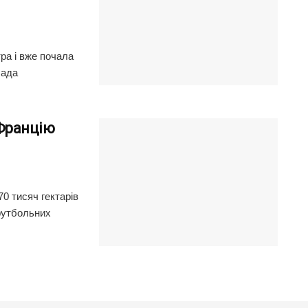
ра і вже почала
лада
 Францію
70 тисяч гектарів
 футбольних