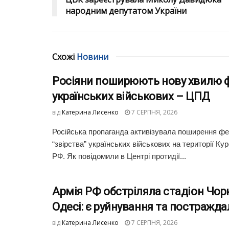
народним депутатом України
Схожі
Новини
Росіяни поширюють нову хвилю ф
українських військових – ЦПД
від
Катерина Лисенко
7 СЕРПНЯ, 2026
Російська пропаганда активізувала поширення фей
“звірства” українських військових на території Кур
РФ. Як повідомили в Центрі протидії...
Армія РФ обстріляла стадіон Чо
Одесі: є руйнування та постражда
від
Катерина Лисенко
7 СЕРПНЯ, 2026