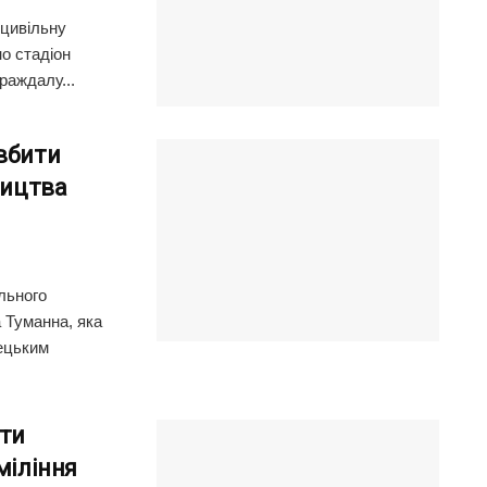
 цивільну
о стадіон
раждалу...
вбити
ництва
льного
 Туманна, яка
мецьким
ти
міління