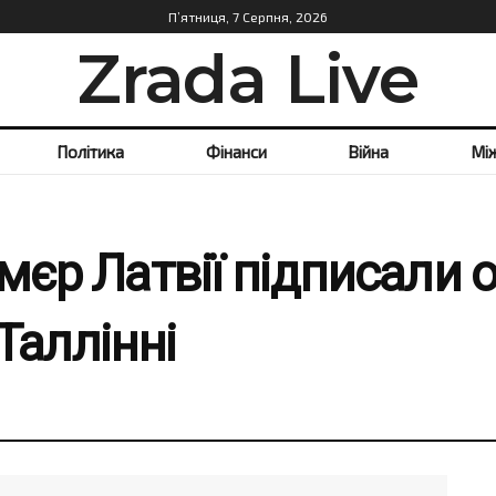
П’ятниця, 7 Серпня, 2026
Zrada Live
Політика
Фінанси
Війна
Мі
мєр Латвії підписали 
 Таллінні