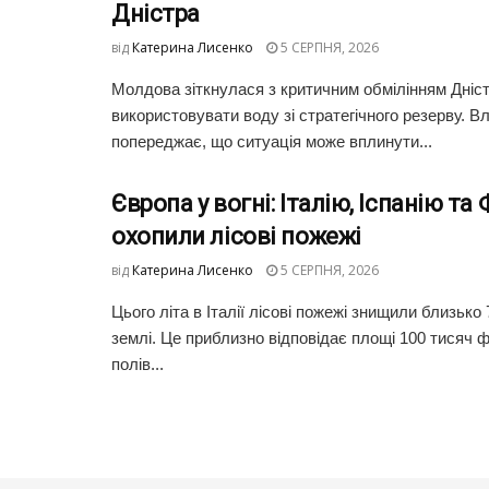
Дністра
від
Катерина Лисенко
5 СЕРПНЯ, 2026
Молдова зіткнулася з критичним обмілінням Дніст
використовувати воду зі стратегічного резерву. В
попереджає, що ситуація може вплинути...
Європа у вогні: Італію, Іспанію та
охопили лісові пожежі
від
Катерина Лисенко
5 СЕРПНЯ, 2026
Цього літа в Італії лісові пожежі знищили близько 
землі. Це приблизно відповідає площі 100 тисяч
полів...