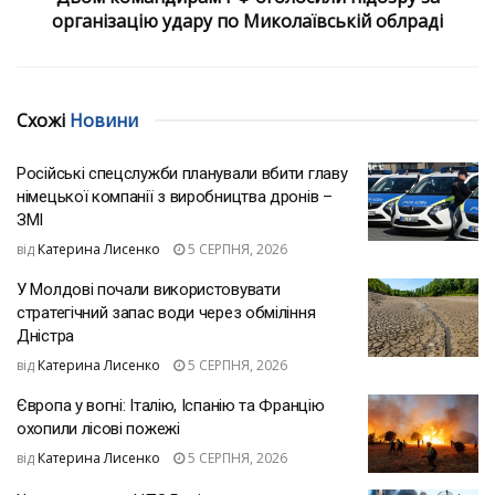
організацію удару по Миколаївській облраді
Схожі
Новини
Російські спецслужби планували вбити главу
німецької компанії з виробництва дронів –
ЗМІ
від
Катерина Лисенко
5 СЕРПНЯ, 2026
У Молдові почали використовувати
стратегічний запас води через обміління
Дністра
від
Катерина Лисенко
5 СЕРПНЯ, 2026
Європа у вогні: Італію, Іспанію та Францію
охопили лісові пожежі
від
Катерина Лисенко
5 СЕРПНЯ, 2026