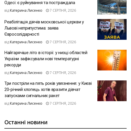
Одесі: є руйнування та постраждала
від
Катерина Лисенко
7 СЕРПНЯ, 2026
Реабілітація діячів московської церкви у
Львові неприпустима: заява
Євросолідарності
від
Катерина Лисенко
7 СЕРПНЯ, 2026
Найгарячіше літо в історії: у низці областей
України зафіксували нові температурні
рекорди
від
Катерина Лисенко
7 СЕРПНЯ, 2026
Три постріли на пять років увязнення: у Києві
20-річний хлопець хотів вразити дівчат
запусками сигнальних ракет
від
Катерина Лисенко
7 СЕРПНЯ, 2026
Останні новини