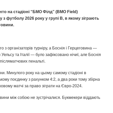
нто на стадіоні “БМО Філд” (BMO Field)
у з футболу 2026 року у групі В, в якому зіграють
говини.
 з організаторів турніру, а Боснія і Герцеговина —
 Уельсу та Італії — було зафіксовано нічиї, але Боснія
 післяматчових пенальті.
ни. Минулого року на цьому самому стадіоні в
кому поєдинку з рахунком 4:2, а два роки тому збірна
ковому матчі за право зіграти на Євро-2024.
говини між собою не зустрічалися. Букмекери віддають