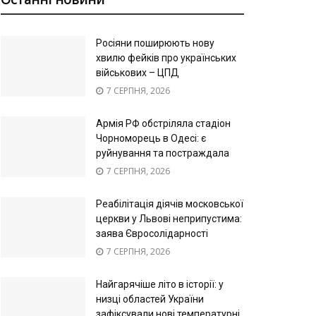
Росіяни поширюють нову
хвилю фейків про українських
військових – ЦПД
7 СЕРПНЯ, 2026
Армія РФ обстріляла стадіон
Чорноморець в Одесі: є
руйнування та постраждала
7 СЕРПНЯ, 2026
Реабілітація діячів московської
церкви у Львові неприпустима:
заява Євросолідарності
7 СЕРПНЯ, 2026
Найгарячіше літо в історії: у
низці областей України
зафіксували нові температурні