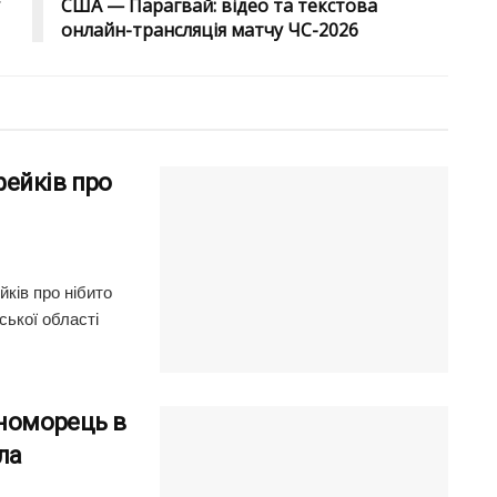
США — Парагвай: відео та текстова
онлайн-трансляція матчу ЧС-2026
ейків про
ків про нібито
ської області
рноморець в
ла