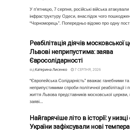
У п’ятницю, 7 серпня, російські війська атакували
інфраструктуру Одеси, внаслідок чого пошкоджен
“Чорноморець”. Попередньо відомо про одну пост
Реабілітація діячів московської ц
Львові неприпустима: заява
Євросолідарності
від
Катерина Лисенко
7 СЕРПНЯ, 2026
“Європейська Солідарність” вважає ганебними та
неприпустимими спроби політичної реабілітації і 
життя Львова представників московської церкви, 
заяві...
Найгарячіше літо в історії: у низц
України зафіксували нові темпера