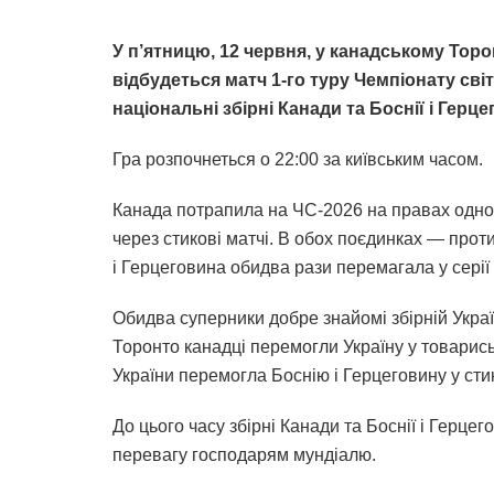
У п’ятницю, 12 червня, у канадському Торо
відбудеться матч 1-го туру Чемпіонату світ
національні збірні Канади та Боснії і Герце
Гра розпочнеться о 22:00 за київським часом.
Канада потрапила на ЧС-2026 на правах одного
через стикові матчі. В обох поєдинках — проти
і Герцеговина обидва рази перемагала у серії
Обидва суперники добре знайомі збірній Украї
Торонто канадці перемогли Україну у товарись
України перемогла Боснію і Герцеговину у сти
До цього часу збірні Канади та Боснії і Герце
перевагу господарям мундіалю.