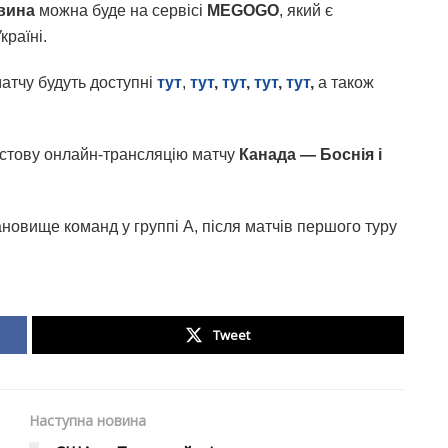
овина
можна буде на сервісі
MEGOGO
, який є
країні.
атчу будуть доступні
тут
,
тут
,
тут
,
тут
,
тут
,
а також
кстову онлайн-трансляцію матчу
Канада — Боснія і
новище команд у группі A, після матчів першого туру
Tweet
Наступна новина