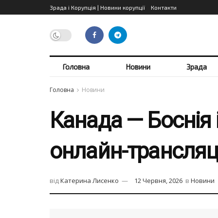
Зрада і Корупція | Новини корупції
Контакти
Головна
Новини
Зрада
Головна
Новини
Канада — Боснія і
онлайн-трансляц
від
Катерина Лисенко
12 Червня, 2026
в
Новини