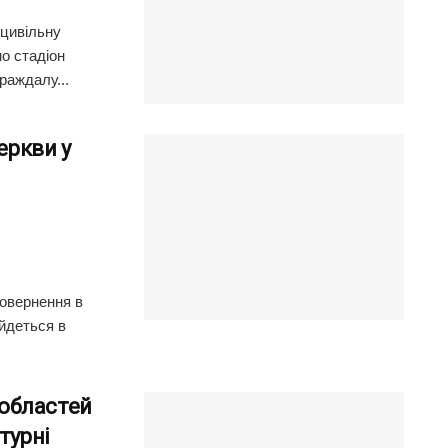
 цивільну
о стадіон
раждалу...
еркви у
повернення в
йдеться в
і областей
турні