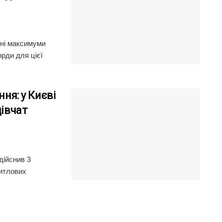
нні максимуми
рди для цієї
ння: у Києві
дівчат
дійснив 3
житлових