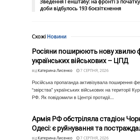
Зведення Генштабу: на фронті з початку
доби відбулось 193 боєзіткнення
Схожі
Новини
Росіяни поширюють нову хвилю ф
українських військових – ЦПД
від
Катерина Лисенко
7 СЕРПНЯ, 2026
Російська пропаганда активізувала поширення фей
“звірства” українських військових на території Кур
РФ. Як повідомили в Центрі протидії...
Армія РФ обстріляла стадіон Чо
Одесі: є руйнування та постражда
від
Катерина Лисенко
7 СЕРПНЯ, 2026