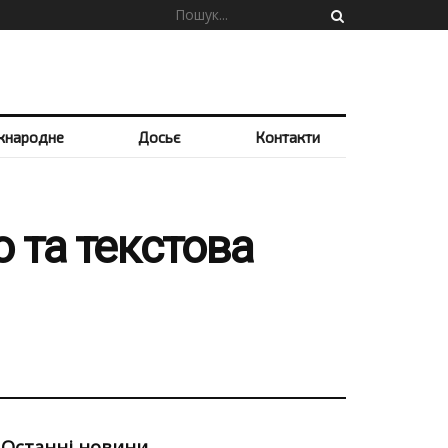
жнародне
Досьє
Контакти
о та текстова
Останні новини