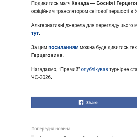
Подивитись матч
Канада — Боснія і Герцег
офіційним транслятором світової першості в У
Альтернативні джерела для перегляду цього м
тут
.
За цим
посиланням
можна буде дивитись те
Герцеговина.
Нагадаємо, “Прямий”
опублікував
турнірне ста
ЧС-2026.
Share
Попередня новина