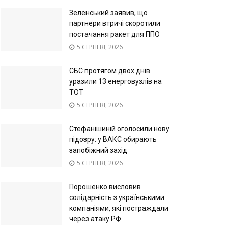
Зеленський заявив, що
партнери втричі скоротили
постачання ракет для ППО
5 СЕРПНЯ, 2026
СБС протягом двох днів
уразили 13 енерговузлів на
ТОТ
5 СЕРПНЯ, 2026
Стефанішиній оголосили нову
підозру: у ВАКС обирають
запобіжний захід
5 СЕРПНЯ, 2026
Порошенко висловив
солідарність з українськими
компаніями, які постраждали
через атаку РФ