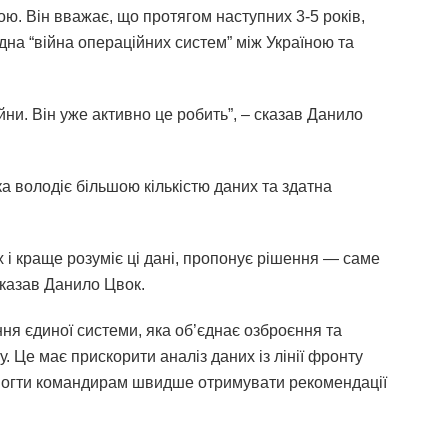
ю. Він вважає, що протягом наступних 3-5 років,
дна “війна операційних систем” між Україною та
ни. Він уже активно це робить”, – сказав Данило
а володіє більшою кількістю даних та здатна
х і краще розуміє ці дані, пропонує рішення — саме
сказав Данило Цвок.
ня єдиної системи, яка об’єднає озброєння та
 Це має прискорити аналіз даних із лінії фронту
омогти командирам швидше отримувати рекомендації