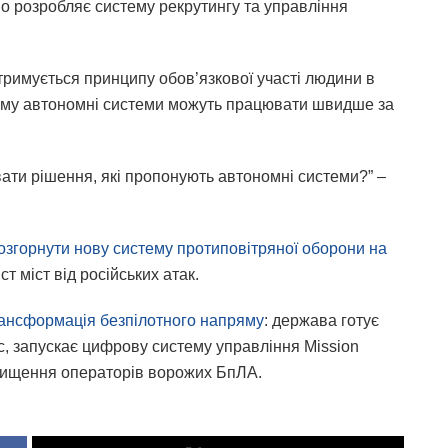
о розробляє систему рекрутингу та управління
тримується принципу обов’язкової участі людини в
ому автономні системи можуть працювати швидше за
вати рішення, які пропонують автономні системи?” –
розгорнути нову систему протиповітряної оборони на
ст міст від російських атак.
рансформація безпілотного напряму
: держава готує
, запускає цифрову систему управління Mission
 знищення операторів ворожих БпЛА.