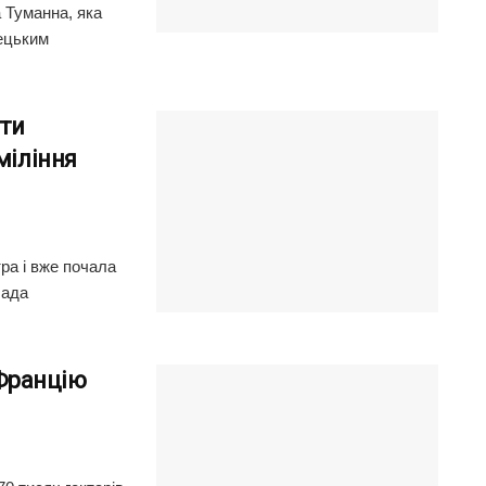
 Туманна, яка
мецьким
ти
міління
ра і вже почала
лада
 Францію