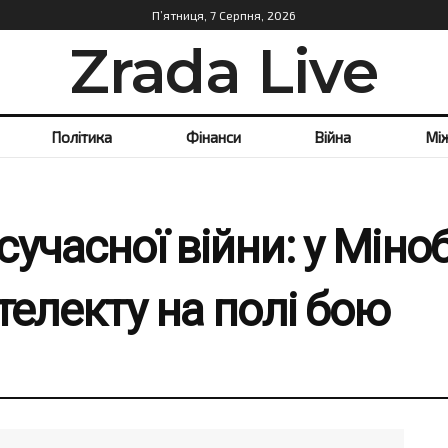
П’ятниця, 7 Серпня, 2026
Zrada Live
Політика
Фінанси
Війна
Мі
сучасної війни: у Мін
телекту на полі бою