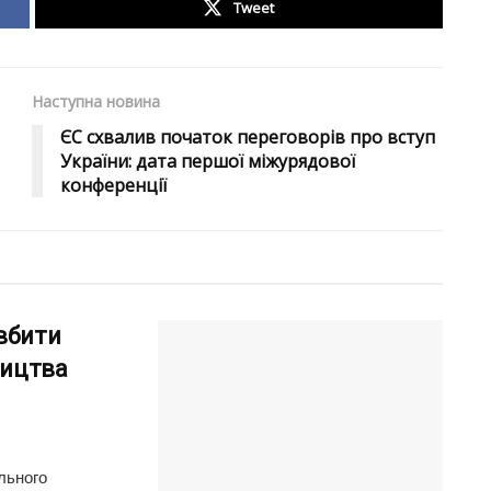
Tweet
Наступна новина
ЄС схвалив початок переговорів про вступ
України: дата першої міжурядової
конференції
вбити
ництва
льного