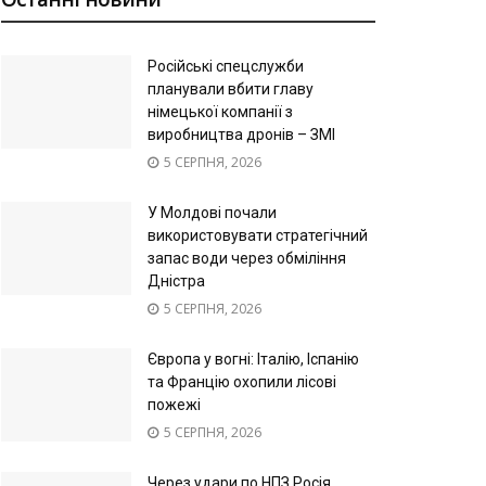
Російські спецслужби
планували вбити главу
німецької компанії з
виробництва дронів – ЗМІ
5 СЕРПНЯ, 2026
У Молдові почали
використовувати стратегічний
запас води через обміління
Дністра
5 СЕРПНЯ, 2026
Європа у вогні: Італію, Іспанію
та Францію охопили лісові
пожежі
5 СЕРПНЯ, 2026
Через удари по НПЗ Росія