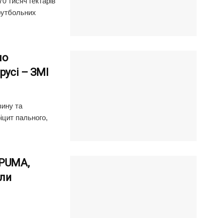
70 тисяч гектарів
 футбольних
но
русі – ЗМІ
зину та
іцит пального,
 PUMA,
ули