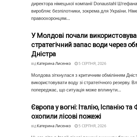
директора німецької компанії Donaustahl Штефана
виробляє безпілотники, зокрема для України. Ні
правоохоронцям...
У Молдові почали використовува
стратегічний запас води через об
Дністра
від
Катерина Лисенко
5 СЕРПНЯ, 2026
Молдова зіткнулася з критичним обмілінням Дніст
використовувати воду зі стратегічного резерву. В
попереджає, що ситуація може вплинути...
Європа у вогні: Італію, Іспанію та
охопили лісові пожежі
від
Катерина Лисенко
5 СЕРПНЯ, 2026