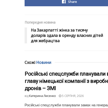
Share
Попередня новина
На Закарпатті жінка за тисячу
доларів здала в оренду власних дітей
для жебрацтва
Схожі
Новини
Російські спецслужби планували 
главу німецької компанії з вироб
дронів – ЗМІ
від
Катерина Лисенко
5 СЕРПНЯ, 2026
Російські спецслужби планували замах на генера