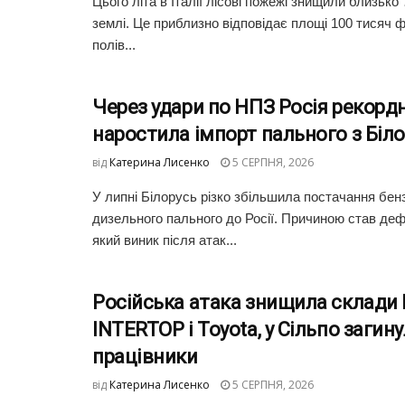
Цього літа в Італії лісові пожежі знищили близько 
землі. Це приблизно відповідає площі 100 тисяч
полів...
Через удари по НПЗ Росія рекорд
наростила імпорт пального з Біло
від
Катерина Лисенко
5 СЕРПНЯ, 2026
У липні Білорусь різко збільшила постачання бен
дизельного пального до Росії. Причиною став деф
який виник після атак...
Російська атака знищила склади
INTERTOP і Toyota, у Сільпо загин
працівники
від
Катерина Лисенко
5 СЕРПНЯ, 2026