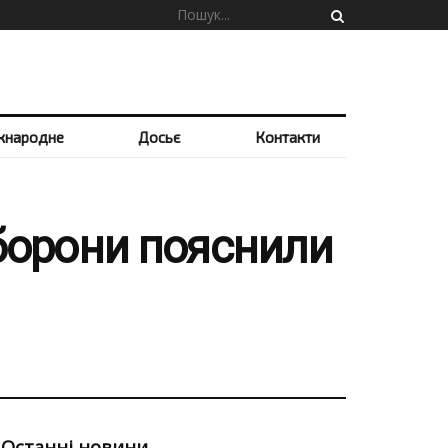
жнародне
Досьє
Контакти
оборони пояснили
Останні новини