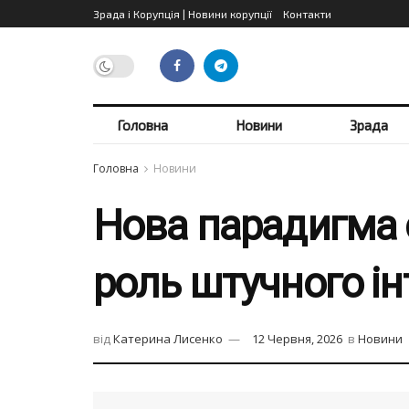
Зрада і Корупція | Новини корупції
Контакти
Головна
Новини
Зрада
Головна
Новини
Нова парадигма 
роль штучного ін
від
Катерина Лисенко
12 Червня, 2026
в
Новини