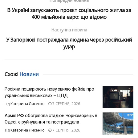
Попередня новина
В Україні запускають проєкт соціального житла за
400 мільйонів євро: що відомо
Наступна новина
У Запоріжжі постраждала людина через російський
удар
Схожі
Новини
Росіяни поширюють нову хвилю фейків про
українських військових – ЦПД
від
Катерина Лисенко
7 СЕРПНЯ, 2026
Армія РФ обстріляла стадіон Чорноморець в
Одесі: є руйнування та постраждала
від
Катерина Лисенко
7 СЕРПНЯ, 2026