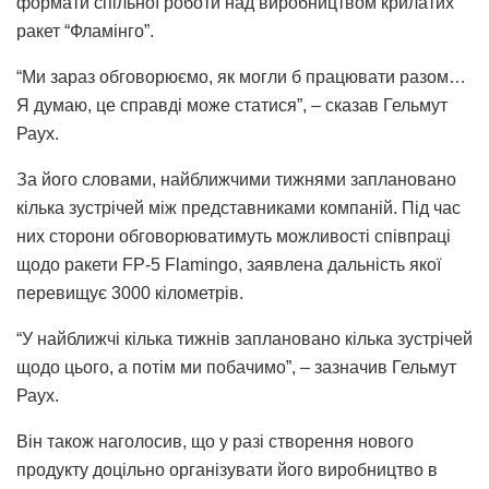
формати спільної роботи над виробництвом крилатих
ракет “Фламінго”.
“Ми зараз обговорюємо, як могли б працювати разом…
Я думаю, це справді може статися”, – сказав Гельмут
Раух.
За його словами, найближчими тижнями заплановано
кілька зустрічей між представниками компаній. Під час
них сторони обговорюватимуть можливості співпраці
щодо ракети FP-5 Flamingo, заявлена дальність якої
перевищує 3000 кілометрів.
“У найближчі кілька тижнів заплановано кілька зустрічей
щодо цього, а потім ми побачимо”, – зазначив Гельмут
Раух.
Він також наголосив, що у разі створення нового
продукту доцільно організувати його виробництво в