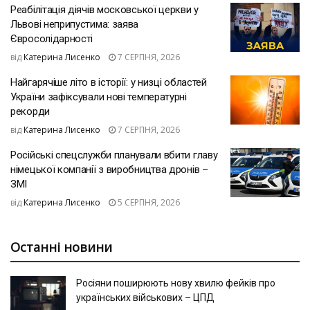
Реабілітація діячів московської церкви у
Львові неприпустима: заява
Євросолідарності
від
Катерина Лисенко
7 СЕРПНЯ, 2026
Найгарячіше літо в історії: у низці областей
України зафіксували нові температурні
рекорди
від
Катерина Лисенко
7 СЕРПНЯ, 2026
Російські спецслужби планували вбити главу
німецької компанії з виробництва дронів –
ЗМІ
від
Катерина Лисенко
5 СЕРПНЯ, 2026
Останні новини
Росіяни поширюють нову хвилю фейків про
українських військових – ЦПД