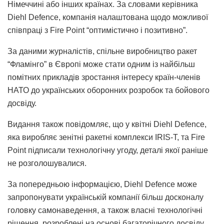
Німеччині або інших країнах. За словами керівника
Diehl Defence, компанія налаштована щодо можливої
співпраці з Fire Point “оптимістично і позитивно”.
За даними журналістів, спільне виробництво ракет
“Фламінго” в Європі може стати одним із найбільш
помітних прикладів зростання інтересу країн-членів
НАТО до українських оборонних розробок та бойового
досвіду.
Видання також повідомляє, що у квітні Diehl Defence,
яка виробляє зенітні ракетні комплекси IRIS-T, та Fire
Point підписали технологічну угоду, деталі якої раніше
не розголошувалися.
За попередньою інформацією, Diehl Defence може
запропонувати українській компанії більш досконалу
головку самонаведення, а також власні технологічні
рішення, розроблені на основі багаторічного досвіду