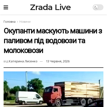
Zrada Live
Головна
Новини
Окупанти маскують машини з
паливом під водовози та
молоковози
від
Катерина Лисенко
13 Червня, 2026