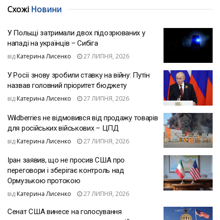
Схожі
Новини
У Польщі затримали двох підозрюваних у
нападі на українців – Сибіга
від
Катерина Лисенко
27 ЛИПНЯ, 2026
У Росії знову зробили ставку на війну: Путін
назвав головний пріоритет бюджету
від
Катерина Лисенко
27 ЛИПНЯ, 2026
Wildberries не відмовився від продажу товарів
для російських військових – ЦПД
від
Катерина Лисенко
27 ЛИПНЯ, 2026
Іран заявив, що не просив США про
переговори і зберігає контроль над
Ормузькою протокою
від
Катерина Лисенко
27 ЛИПНЯ, 2026
Сенат США винесе на голосування