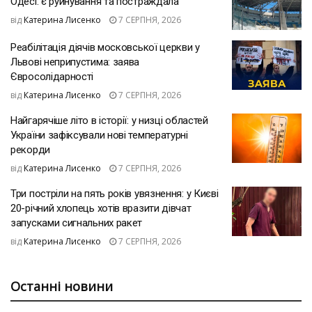
Одесі: є руйнування та постраждала
від
Катерина Лисенко
7 СЕРПНЯ, 2026
Реабілітація діячів московської церкви у
Львові неприпустима: заява
Євросолідарності
від
Катерина Лисенко
7 СЕРПНЯ, 2026
Найгарячіше літо в історії: у низці областей
України зафіксували нові температурні
рекорди
від
Катерина Лисенко
7 СЕРПНЯ, 2026
Три постріли на пять років увязнення: у Києві
20-річний хлопець хотів вразити дівчат
запусками сигнальних ракет
від
Катерина Лисенко
7 СЕРПНЯ, 2026
Останні новини