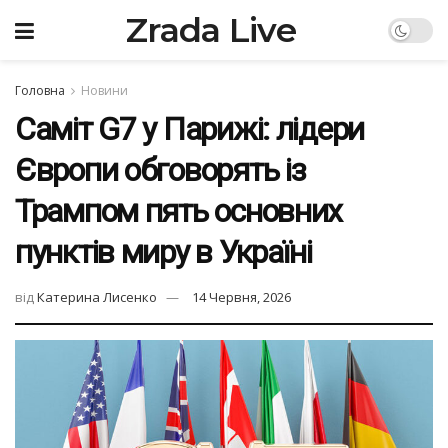
Zrada Live
Головна
Новини
Саміт G7 у Парижі: лідери
Європи обговорять із
Трампом пять основних
пунктів миру в Україні
від
Катерина Лисенко
14 Червня, 2026