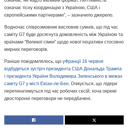
означає: не надто великий формат. Легітимність
означає тісну координацію з Україною, США і
європейськими партнерами”, – зазначило джерело.
Водночас співрозмовник висловив сумнів, що під час
саміту G7 буде досягнута домовленість між Україною та
країнами “Великої сімки” щодо нової ініціативи стосовно
мирних переговорів.
Раніше повідомлялось, що
уФранції 16 червня
відбудеться зустріч президента США Дональда Трампа
і президента України Володимира Зеленського в межах
саміту G7 у місті Евіан-ле-Бен
. Очікується, що лідери
перетинатимуться під час робочих сесій, хоча окремі
двосторонні переговори не передбачені.