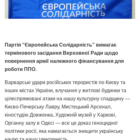
Партія “Європейська Солідарність” вимагає
термінового засідання Верховної Ради щодо
повернення армії належного фінансування для
роботи ППО.
​Варварські удари російських терористів по Києву та
інших містах України, влучання у житлові будинки та
цілеспрямовані атаки на нашу культурну спадщину —
Києво-Печерську Лавру, Мистецький Арсенал,
кіностудію Довженка, Художній музей у Харкові,
Органну залу в Одесі — все це доказ геноцидної
політики росії, яка намагається знищити українську
націю та нашу ідентичність.