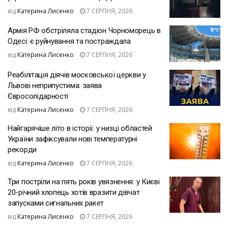
від
Катерина Лисенко
7 СЕРПНЯ, 2026
Армія РФ обстріляла стадіон Чорноморець в
Одесі: є руйнування та постраждала
від
Катерина Лисенко
7 СЕРПНЯ, 2026
Реабілітація діячів московської церкви у
Львові неприпустима: заява
Євросолідарності
від
Катерина Лисенко
7 СЕРПНЯ, 2026
Найгарячіше літо в історії: у низці областей
України зафіксували нові температурні
рекорди
від
Катерина Лисенко
7 СЕРПНЯ, 2026
Три постріли на пять років увязнення: у Києві
20-річний хлопець хотів вразити дівчат
запусками сигнальних ракет
від
Катерина Лисенко
7 СЕРПНЯ, 2026