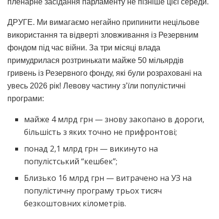
пленарне засідання парламенту не пізніше цієї середи.
​ДРУГЕ. Ми вимагаємо негайно припинити нецільове
використання та відверті зловживання із Резервним
фондом під час війни. За три місяці влада
примудрилася розтринькати майже 50 мільярдів
гривень із Резервного фонду, які були розраховані на
увесь 2026 рік! Левову частину зʼїли популістичні
програми:
​майже 4 млрд грн — знову закопано в дороги,
більшість з яких точно не прифронтові;
​понад 2,1 млрд грн — викинуто на
популістський “кешбек”;
Близько 16 млрд грн — витрачено на УЗ на
популістичну програму трьох тисяч
безкоштовних кілометрів.