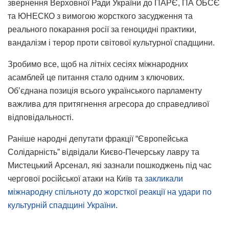
звернення Верховної Ради України до ПАРЄ, ПА ОБСЄ
та ЮНЕСКО з вимогою жорсткого засудження та
реального покарання росії за геноцидні практики,
вандалізм і терор проти світової культурної спадщини.
Зробимо все, щоб на літніх сесіях міжнародних
асамблей це питання стало одним з ключових.
Обʼєднана позиція всього українського парламенту
важлива для притягнення агресора до справедливої
відповідальності.
Раніше народні депутати фракції “Європейська
Солідарність” відвідали Києво-Печерську лавру та
Мистецький Арсенал, які зазнали пошкоджень під час
чергової російської атаки на Київ та
закликали
міжнародну спільноту до жорсткої реакції на удари по
культурній спадщині України
.