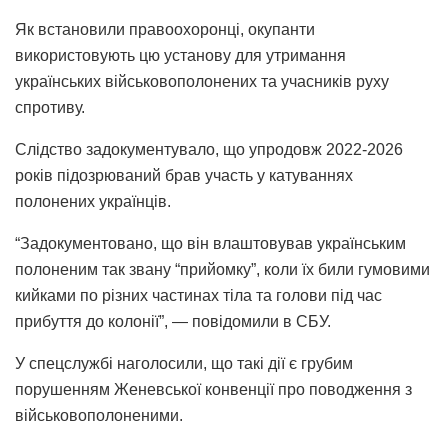
Як встановили правоохоронці, окупанти
використовують цю установу для утримання
українських військовополонених та учасників руху
спротиву.
Слідство задокументувало, що упродовж 2022-2026
років підозрюваний брав участь у катуваннях
полонених українців.
“Задокументовано, що він влаштовував українським
полоненим так звану “прийомку”, коли їх били гумовими
кийками по різних частинах тіла та голови під час
прибуття до колонії”, — повідомили в СБУ.
У спецслужбі наголосили, що такі дії є грубим
порушенням Женевської конвенції про поводження з
військовополоненими.