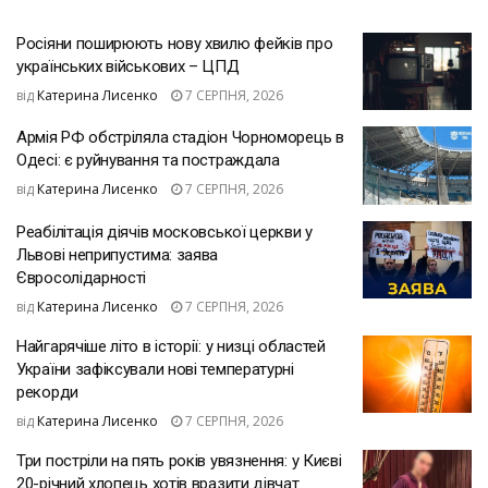
Росіяни поширюють нову хвилю фейків про
українських військових – ЦПД
від
Катерина Лисенко
7 СЕРПНЯ, 2026
Армія РФ обстріляла стадіон Чорноморець в
Одесі: є руйнування та постраждала
від
Катерина Лисенко
7 СЕРПНЯ, 2026
Реабілітація діячів московської церкви у
Львові неприпустима: заява
Євросолідарності
від
Катерина Лисенко
7 СЕРПНЯ, 2026
Найгарячіше літо в історії: у низці областей
України зафіксували нові температурні
рекорди
від
Катерина Лисенко
7 СЕРПНЯ, 2026
Три постріли на пять років увязнення: у Києві
20-річний хлопець хотів вразити дівчат