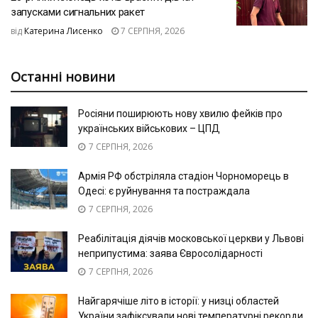
запусками сигнальних ракет
від
Катерина Лисенко
7 СЕРПНЯ, 2026
Останні новини
Росіяни поширюють нову хвилю фейків про
українських військових – ЦПД
7 СЕРПНЯ, 2026
Армія РФ обстріляла стадіон Чорноморець в
Одесі: є руйнування та постраждала
7 СЕРПНЯ, 2026
Реабілітація діячів московської церкви у Львові
неприпустима: заява Євросолідарності
7 СЕРПНЯ, 2026
Найгарячіше літо в історії: у низці областей
України зафіксували нові температурні рекорди