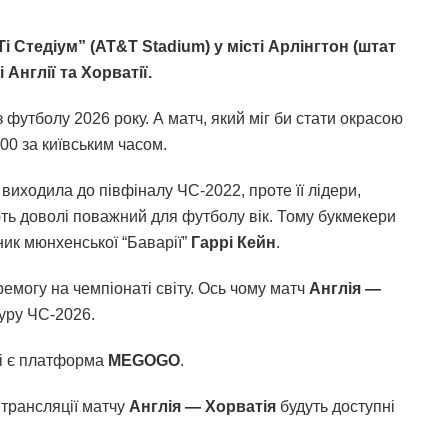
-Ті Стедіум” (AT&T Stadium) у місті Арлінгтон (штат
 Англії та Хорватії.
 футболу 2026 року. А матч, який міг би стати окрасою
:00 за київським часом.
 виходила до півфіналу ЧС-2022, проте її лідери,
ють доволі поважний для футболу вік. Тому букмекери
ник мюнхенської “Баварії”
Гаррі Кейн
.
ремогу на чемпіонаті світу. Ось чому матч
Англія —
туру ЧС-2026.
ні є платформа
MEGOGO
.
 трансляції матчу
Англія — Хорватія
будуть доступні