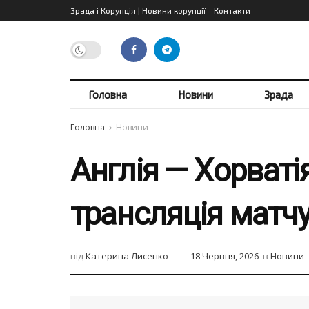
Зрада і Корупція | Новини корупції
Контакти
Головна
Новини
Зрада
Головна
Новини
Англія — Хорватія
трансляція матч
від
Катерина Лисенко
18 Червня, 2026
в
Новини