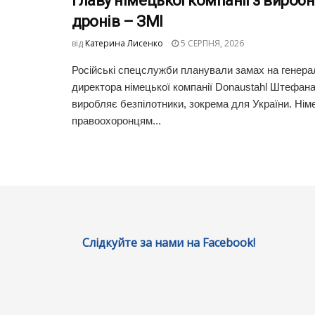
главу німецької компанії з вироб
дронів – ЗМІ
від
Катерина Лисенко
5 СЕРПНЯ, 2026
Російські спецслужби планували замах на генера
директора німецької компанії Donaustahl Штефана
виробляє безпілотники, зокрема для України. Ні
правоохоронцям...
Слідкуйте за нами на Facebook!