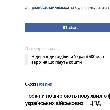
За цим
посиланням
можна буде слідкувати за
Share
Попередня новина
Нідерланди виділили Україні 500 млн
євро: на що підуть кошти
Схожі
Новини
Росіяни поширюють нову хвилю ф
українських військових – ЦПД