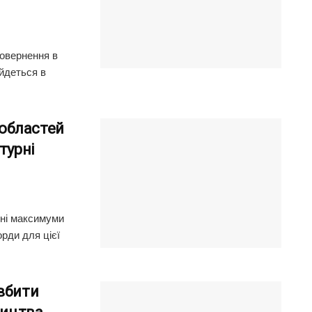
повернення в
йдеться в
і областей
турні
нні максимуми
рди для цієї
вбити