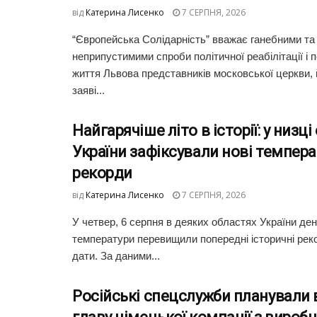
від
Катерина Лисенко
7 СЕРПНЯ, 2026
“Європейська Солідарність” вважає ганебними та
неприпустимими спроби політичної реабілітації і 
життя Львова представників московської церкви, 
заяві...
Найгарячіше літо в історії: у низц
України зафіксували нові темпера
рекорди
від
Катерина Лисенко
7 СЕРПНЯ, 2026
У четвер, 6 серпня в деяких областях України де
температури перевищили попередні історичні реко
дати. За даними...
Російські спецслужби планували 