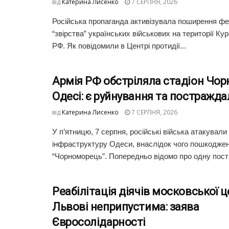
від
Катерина Лисенко
7 СЕРПНЯ, 2026
Російська пропаганда активізувала поширення фей
“звірства” українських військових на території Кур
РФ. Як повідомили в Центрі протидії...
Армія РФ обстріляла стадіон Чо
Одесі: є руйнування та постражда
від
Катерина Лисенко
7 СЕРПНЯ, 2026
У п’ятницю, 7 серпня, російські війська атакували
інфраструктуру Одеси, внаслідок чого пошкоджен
“Чорноморець”. Попередньо відомо про одну пост
Реабілітація діячів московської ц
Львові неприпустима: заява
Євросолідарності