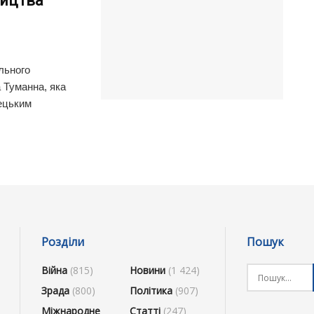
ництва
льного
 Туманна, яка
мецьким
Розділи
Пошук
Війна
(815)
Новини
(1 424)
Зрада
(800)
Політика
(907)
Міжнародне
Статті
(247)