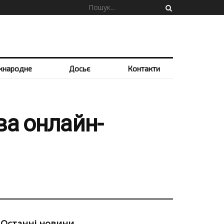
жнародне
Досьє
Контакти
ова онлайн-
Останні новини