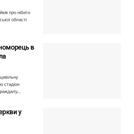
ків про нібито
ської області
рноморець в
ла
 цивільну
о стадіон
раждалу...
еркви у