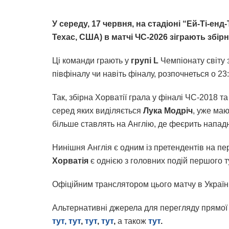
У середу, 17 червня, на стадіоні “Ей-Ті-енд
Техас, США) в матчі ЧС-2026 зіграють збірні
Ці команди грають у
групі L
Чемпіонату світу з
півфіналу чи навіть фіналу, розпочнеться о 23
Так, збірна Хорватії грала у фіналі ЧС-2018 та
серед яких виділяється
Лука Модріч
, уже ма
більше ставлять на Англію, де феєрить напад
Нинішня Англія є одним із претендентів на пе
Хорватія
є однією з головних подій першого 
Офіційним транслятором цього матчу в Украї
Альтернативні джерела для перегляду прямої
тут,
тут
,
тут
,
тут
,
а також
тут
.