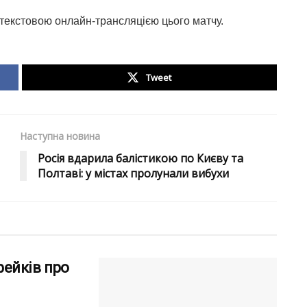
 текстовою онлайн-трансляцією цього матчу.
Tweet
Наступна новина
Росія вдарила балістикою по Києву та
Полтаві: у містах пролунали вибухи
ейків про