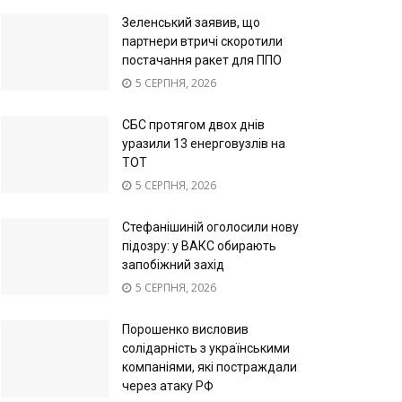
Зеленський заявив, що
партнери втричі скоротили
постачання ракет для ППО
5 СЕРПНЯ, 2026
СБС протягом двох днів
уразили 13 енерговузлів на
ТОТ
5 СЕРПНЯ, 2026
Стефанішиній оголосили нову
підозру: у ВАКС обирають
запобіжний захід
5 СЕРПНЯ, 2026
Порошенко висловив
солідарність з українськими
компаніями, які постраждали
через атаку РФ