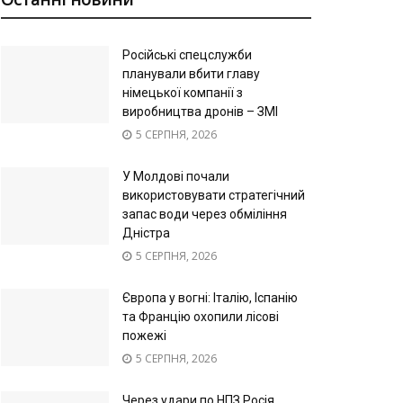
Російські спецслужби
планували вбити главу
німецької компанії з
виробництва дронів – ЗМІ
5 СЕРПНЯ, 2026
У Молдові почали
використовувати стратегічний
запас води через обміління
Дністра
5 СЕРПНЯ, 2026
Європа у вогні: Італію, Іспанію
та Францію охопили лісові
пожежі
5 СЕРПНЯ, 2026
Через удари по НПЗ Росія