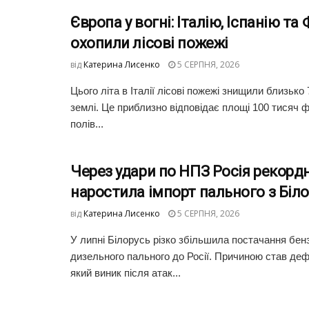
Європа у вогні: Італію, Іспанію та
охопили лісові пожежі
від
Катерина Лисенко
5 СЕРПНЯ, 2026
Цього літа в Італії лісові пожежі знищили близько 
землі. Це приблизно відповідає площі 100 тисяч
полів...
Через удари по НПЗ Росія рекорд
наростила імпорт пального з Біло
від
Катерина Лисенко
5 СЕРПНЯ, 2026
У липні Білорусь різко збільшила постачання бен
дизельного пального до Росії. Причиною став деф
який виник після атак...