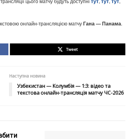
трансляції цього матчу будуть доступні
тут
,
тут
,
тут
,
екстовою онлайн-трансляцією матчу
Гана — Панама
.
Tweet
Наступна новина
Узбекистан — Колумбія — 1:3: відео та
текстова онлайн-трансляція матчу ЧС-2026
вбити