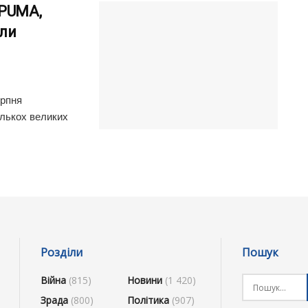
 PUMA,
ули
ерпня
ількох великих
Розділи
Пошук
Війна
(815)
Новини
(1 420)
Зрада
(800)
Політика
(907)