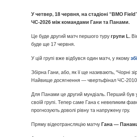
У четвер, 18 червня, на стадіоні “BMO Field
ЧС-2026 між командами Гани та Панами.
Це буде другий матч першого туру
групи L.
Ві
буде ще 17 червня.
У цій групі вже відбувся один матч, у якому
зб
Збірна Гани, або, як її ще називають, “Чорні зір
Найвище досягнення — чвертьфінал ЧС-2010
Для Панами це другий мундіаль. Перший був у 
своїй групі. Тепер саме Гана є невеликим фав
прогнозують доволі рівну та напружену гру.
Пряму відеотрансляцію матчу
Гана — Панам