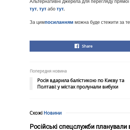
Альтернативні джерела для перегляду прямої 
тут
,
тут
або
тут
.
За цим
посиланням
можна буде стежити за т
Share
Попередня новина
Росія вдарила балістикою по Києву та
Полтаві: у містах пролунали вибухи
Схожі
Новини
Російські спецслужби планували 