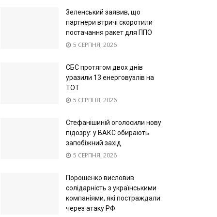
Зеленський заявив, що
партнери втричі скоротили
постачання ракет для ППО
5 СЕРПНЯ, 2026
СБС протягом двох днів
уразили 13 енерговузлів на
ТОТ
5 СЕРПНЯ, 2026
Стефанішиній оголосили нову
підозру: у ВАКС обирають
запобіжний захід
5 СЕРПНЯ, 2026
Порошенко висловив
солідарність з українськими
компаніями, які постраждали
через атаку РФ