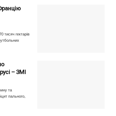
 Францію
70 тисяч гектарів
 футбольних
но
русі – ЗМІ
зину та
іцит пального,