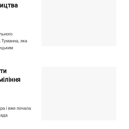
ництва
льного
 Туманна, яка
мецьким
ти
міління
ра і вже почала
лада