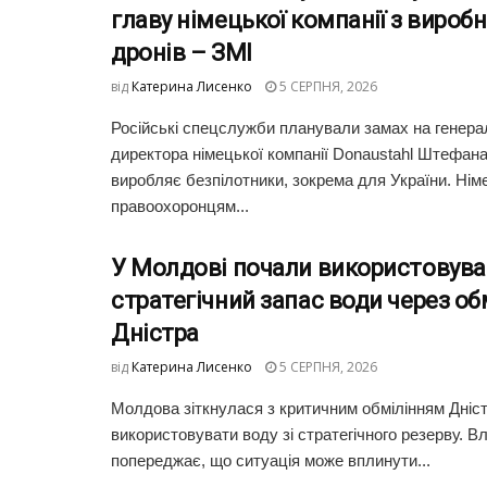
главу німецької компанії з вироб
дронів – ЗМІ
від
Катерина Лисенко
5 СЕРПНЯ, 2026
Російські спецслужби планували замах на генера
директора німецької компанії Donaustahl Штефана
виробляє безпілотники, зокрема для України. Ні
правоохоронцям...
У Молдові почали використовува
стратегічний запас води через об
Дністра
від
Катерина Лисенко
5 СЕРПНЯ, 2026
Молдова зіткнулася з критичним обмілінням Дніст
використовувати воду зі стратегічного резерву. В
попереджає, що ситуація може вплинути...