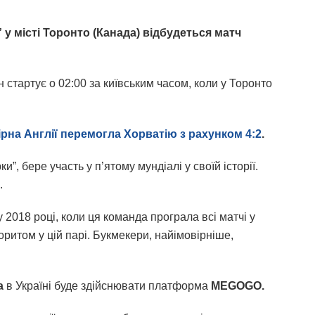
” у місті Торонто (Канада) відбудеться матч
н стартує о 02:00 за київським часом, коли у Торонто
ірна Англії перемогла Хорватію з рахунком 4:2
.
ки”, бере участь у п’ятому мундіалі у своїй історії.
.
2018 році, коли ця команда програла всі матчі у
оритом у цій парі. Букмекери, найімовірніше,
а
в Україні буде здійснювати платформа
MEGOGO.