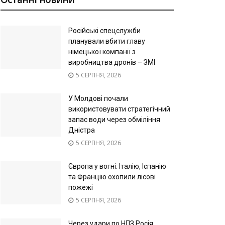
Російські спецслужби
планували вбити главу
німецької компанії з
виробництва дронів – ЗМІ
5 СЕРПНЯ, 2026
У Молдові почали
використовувати стратегічний
запас води через обміління
Дністра
5 СЕРПНЯ, 2026
Європа у вогні: Італію, Іспанію
та Францію охопили лісові
пожежі
5 СЕРПНЯ, 2026
Через удари по НПЗ Росія