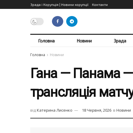
Зрада і Корупція | Новини корупції
Контакти
Головна
Новини
Зрада
Головна
Новини
Гана — Панама — 
трансляція матч
від
Катерина Лисенко
18 Червня, 2026
в
Новини