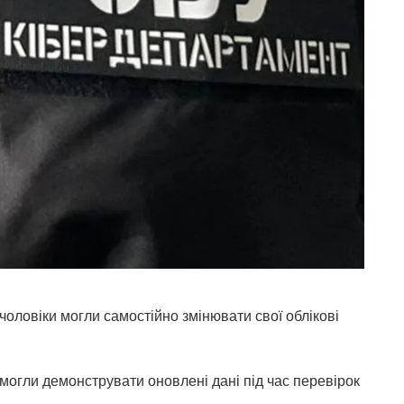
чоловіки могли самостійно змінювати свої облікові
 могли демонструвати оновлені дані під час перевірок