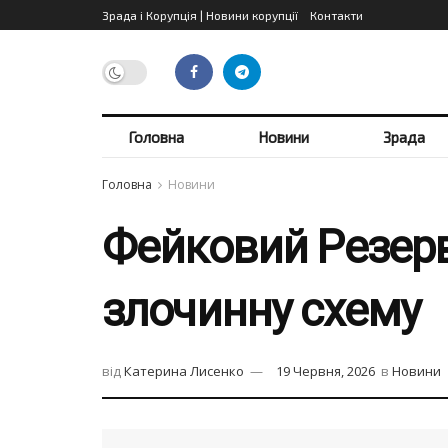
Зрада і Корупція | Новини корупції
Контакти
Головна
Новини
Зрада
Головна
Новини
Фейковий Резерв
злочинну схему
від
Катерина Лисенко
19 Червня, 2026
в
Новини