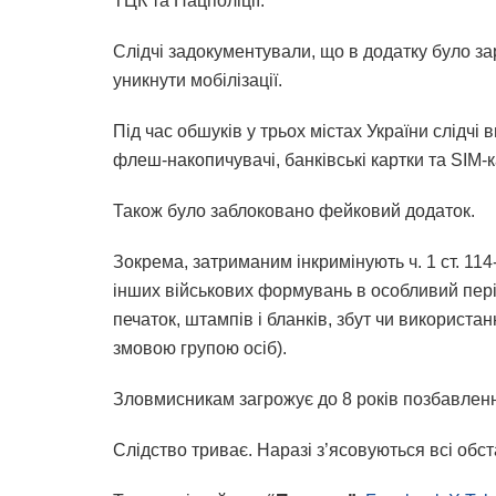
ТЦК та Нацполіції.
Слідчі задокументували, що в додатку було за
уникнути мобілізації.
Під час обшуків у трьох містах України слідчі
флеш-накопичувачі, банківські картки та SIM-
Також було заблоковано фейковий додаток.
Зокрема, затриманим інкримінують ч. 1 ст. 11
інших військових формувань в особливий період
печаток, штампів і бланків, збут чи використ
змовою групою осіб).
Зловмисникам загрожує до 8 років позбавленн
Слідство триває. Наразі з’ясовуються всі обс