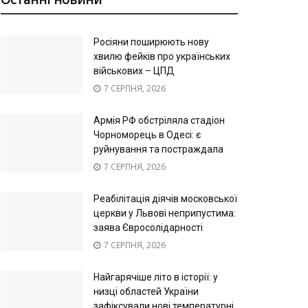
Росіяни поширюють нову
хвилю фейків про українських
військових – ЦПД
7 СЕРПНЯ, 2026
Армія РФ обстріляла стадіон
Чорноморець в Одесі: є
руйнування та постраждала
7 СЕРПНЯ, 2026
Реабілітація діячів московської
церкви у Львові неприпустима:
заява Євросолідарності
7 СЕРПНЯ, 2026
Найгарячіше літо в історії: у
низці областей України
зафіксували нові температурні