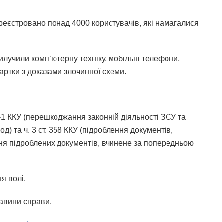
реєстровано понад 4000 користувачів, які намагалися
 вилучили комп’ютерну техніку, мобільні телефони,
картки з доказами злочинної схеми.
4-1 ККУ (перешкоджання законній діяльності ЗСУ та
) та ч. 3 ст. 358 ККУ (підроблення документів,
ання підроблених документів, вчинене за попередньою
я волі.
тавини справи.