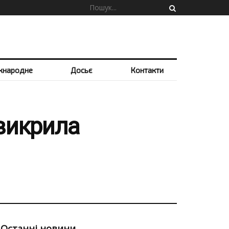
жнародне
Досьє
Контакти
 викрила
Останні новини