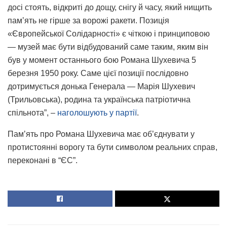
досі стоять, відкриті до дощу, снігу й часу, який нищить
памʼять не гірше за ворожі ракети. Позиція
«Європейської Солідарності» є чіткою і принциповою
— музей має бути відбудований саме таким, яким він
був у момент останнього бою Романа Шухевича 5
березня 1950 року. Саме цієї позиції послідовно
дотримується донька Генерала — Марія Шухевич
(Трильовська), родина та українська патріотична
спільнота”, –
наголошують у партії
.
Памʼять про Романа Шухевича має об’єднувати у
протистоянні ворогу та бути символом реальних справ,
переконані в “ЄС”.