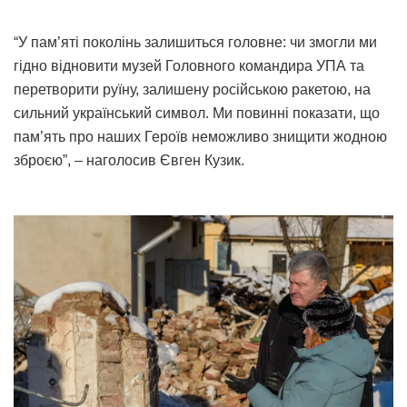
“У пам’яті поколінь залишиться головне: чи змогли ми
гідно відновити музей Головного командира УПА та
перетворити руїну, залишену російською ракетою, на
сильний український символ. Ми повинні показати, що
пам’ять про наших Героїв неможливо знищити жодною
зброєю”, – наголосив Євген Кузик.