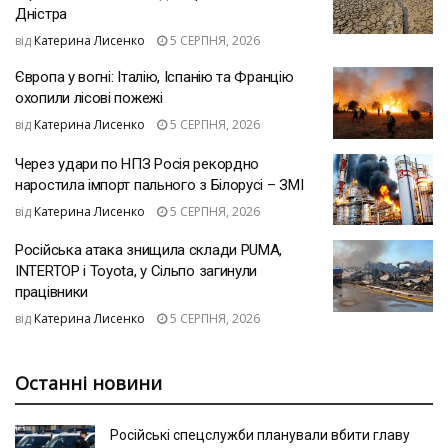
Дністра
від
Катерина Лисенко
5 СЕРПНЯ, 2026
Європа у вогні: Італію, Іспанію та Францію
охопили лісові пожежі
від
Катерина Лисенко
5 СЕРПНЯ, 2026
Через удари по НПЗ Росія рекордно
наростила імпорт пального з Білорусі – ЗМІ
від
Катерина Лисенко
5 СЕРПНЯ, 2026
Російська атака знищила склади PUMA,
INTERTOP і Toyota, у Сільпо загинули
працівники
від
Катерина Лисенко
5 СЕРПНЯ, 2026
Останні новини
Російські спецслужби планували вбити главу