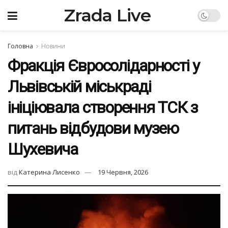
Zrada Live
Головна
Новини
Фракція Євросолідарності у
Львівській міськраді
ініціювала створення ТСК з
питань відбудови музею
Шухевича
від
Катерина Лисенко
19 Червня, 2026