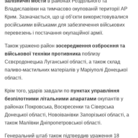
залізничні мости
в районах Роздольного та
Владиславівки на тимчасово окупованій території АР
Крим. Зазначається, що ці об’єкти використовувалися
російськими військами для забезпечення військових
перевезень і постачання окупаційної армії.
Також уражено район
зосередження озброєння та
військової техніки противника
поблизу
Сєвєродонецька Луганської області, а також склад
паливо-мастильних матеріалів у Маріуполі Донецької
області.
Крім того, ударів завдали по
пунктах управління
безпілотними літальними апаратами
окупантів у
районах Покровська, Воскресенки та Сіверська
Донецької області, Новоіванівки Запорізької області, а
також Маліївки Дніпропетровської області.
Генеральний штаб також підтвердив ураження 18