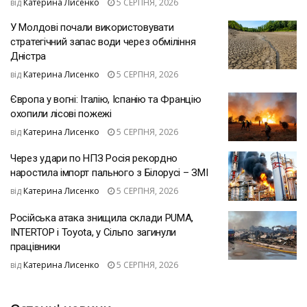
від
Катерина Лисенко
5 СЕРПНЯ, 2026
У Молдові почали використовувати
стратегічний запас води через обміління
Дністра
від
Катерина Лисенко
5 СЕРПНЯ, 2026
Європа у вогні: Італію, Іспанію та Францію
охопили лісові пожежі
від
Катерина Лисенко
5 СЕРПНЯ, 2026
Через удари по НПЗ Росія рекордно
наростила імпорт пального з Білорусі – ЗМІ
від
Катерина Лисенко
5 СЕРПНЯ, 2026
Російська атака знищила склади PUMA,
INTERTOP і Toyota, у Сільпо загинули
працівники
від
Катерина Лисенко
5 СЕРПНЯ, 2026