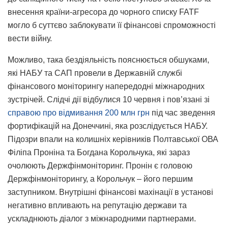
внесення країни-агресора до чорного списку FATF
могло б суттєво заблокувати її фінансові спроможності
вести війну.
Можливо, така бездіяльність пояснюється обшуками,
які НАБУ та САП провели в Державній службі
фінансового моніторингу напередодні міжнародних
зустрічей. Слідчі дії відбулися 10 червня і пов’язані зі
справою про відмивання 200 млн грн
під час зведення
фортифікацій на Донеччині, яка розслідується НАБУ.
Підозри впали на колишніх керівників Полтавської ОВА
Філіпа Проніна та Богдана Корольчука, які зараз
очолюють Держфінмоніторинг. Пронін є головою
Держфінмоніторингу, а Корольчук – його першим
заступником. Внутрішні фінансові махінації в установі
негативно впливають на репутацію держави та
ускладнюють діалог з міжнародними партнерами.