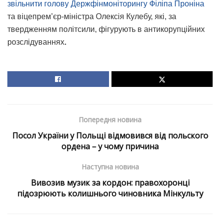
звільнити голову Держфінмоніторингу Філіпа Проніна
та віцепрем’єр-міністра Олексія Кулебу, які, за
твердженням політсили, фігурують в антикорупційних
розслідуваннях
.
Попередня новина
Посол України у Польщі відмовився від польского
ордена – у чому причина
Наступна новина
Вивозив музик за кордон: правохоронці
підозрюють колишнього чиновника Мінкульту