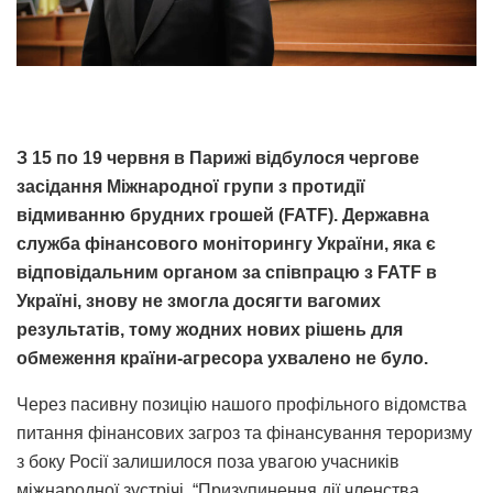
З 15 по 19 червня в Парижі відбулося чергове
засідання Міжнародної групи з протидії
відмиванню брудних грошей (FATF). Державна
служба фінансового моніторингу України, яка є
відповідальним органом за співпрацю з FATF в
Україні, знову не змогла досягти вагомих
результатів, тому жодних нових рішень для
обмеження країни-агресора ухвалено не було.
Через пасивну позицію нашого профільного відомства
питання фінансових загроз та фінансування тероризму
з боку Росії залишилося поза увагою учасників
міжнародної зустрічі. “Призупинення дії членства