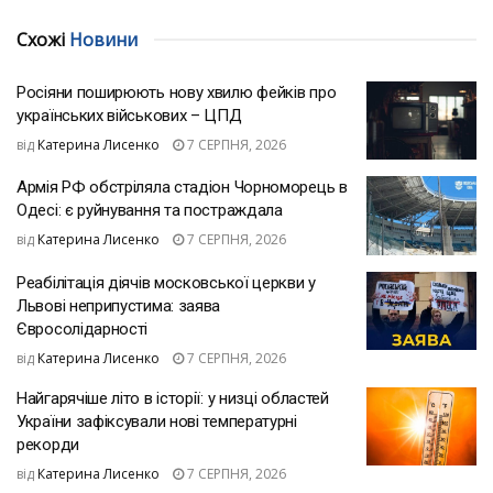
Схожі
Новини
Росіяни поширюють нову хвилю фейків про
українських військових – ЦПД
від
Катерина Лисенко
7 СЕРПНЯ, 2026
Армія РФ обстріляла стадіон Чорноморець в
Одесі: є руйнування та постраждала
від
Катерина Лисенко
7 СЕРПНЯ, 2026
Реабілітація діячів московської церкви у
Львові неприпустима: заява
Євросолідарності
від
Катерина Лисенко
7 СЕРПНЯ, 2026
Найгарячіше літо в історії: у низці областей
України зафіксували нові температурні
рекорди
від
Катерина Лисенко
7 СЕРПНЯ, 2026