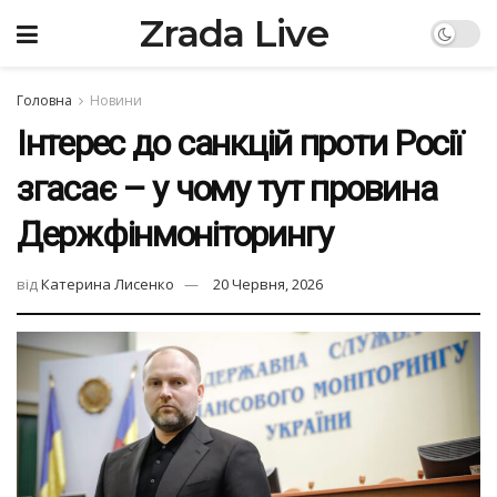
Zrada Live
Головна
Новини
Інтерес до санкцій проти Росії
згасає – у чому тут провина
Держфінмоніторингу
від
Катерина Лисенко
20 Червня, 2026