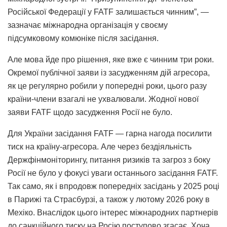
Російської Федерації у FATF залишається чинним”, —
зазначає міжнародна організація у своєму
підсумковому комюніке після засідання.
Але мова йде про рішення, яке вже є чинним три роки.
Окремої публічної заяви із засудженням дій агресора,
як це регулярно робили у попередні роки, цього разу
країни-члени взагалі не ухвалювали. Жодної нової
заяви FATF щодо засудження Росії не було.
Для України засідання FATF — гарна нагода посилити
тиск на країну-агресора. Але через бездіяльність
Держфінмоніторингу, питання ризиків та загроз з боку
Росії не було у фокусі уваги останнього засідання FATF.
Так само, як і впродовж попередніх засідань у 2025 році
в Парижі та Страсбурзі, а також у лютому 2026 року в
Мехіко. Внаслідок цього інтерес міжнародних партнерів
до санкційного тиску на Росію поступово згасає. Хоча