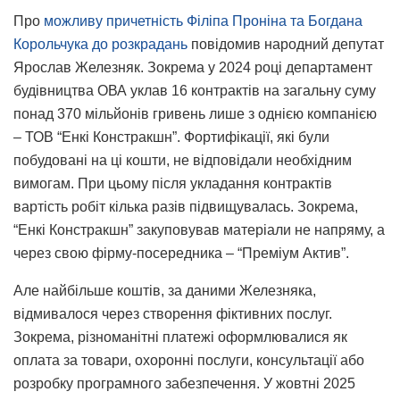
Про
можливу причетність Філіпа Проніна та Богдана
Корольчука до розкрадань
повідомив народний депутат
Ярослав Железняк. Зокрема у 2024 році департамент
будівництва ОВА уклав 16 контрактів на загальну суму
понад 370 мільйонів гривень лише з однією компанією
– ТОВ “Енкі Констракшн”. Фортифікації, які були
побудовані на ці кошти, не відповідали необхідним
вимогам. При цьому після укладання контрактів
вартість робіт кілька разів підвищувалась. Зокрема,
“Енкі Констракшн” закуповував матеріали не напряму, а
через свою фірму-посередника – “Преміум Актив”.
Але найбільше коштів, за даними Железняка,
відмивалося через створення фіктивних послуг.
Зокрема, різноманітні платежі оформлювалися як
оплата за товари, охоронні послуги, консультації або
розробку програмного забезпечення. У жовтні 2025