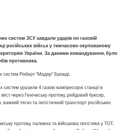
тних систем ЗСУ завдали ударів по газовій
тиці російських військ у тимчасово окупованому
ериторіях України. За даними командування, було
обів противника.
 систем Роберт “Мадяр” Бровді.
х систем уразили 4 газові компресорні станції в
іст через Генічеську протоку, рейдовий буксир,
 важкий тягач та логістичний транспорт російських
чеську протоку, паливна та військова логістика у ТОТ.