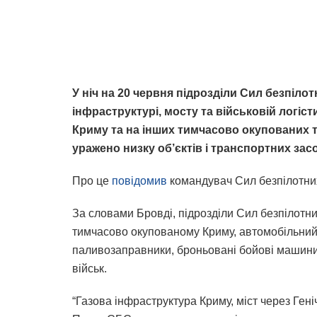
У ніч на 20 червня підрозділи Сил безпіло
інфраструктурі, мосту та військовій логіс
Криму та на інших тимчасово окупованих т
уражено низку об’єктів і транспортних зас
Про це
повідомив
командувач Сил безпілотних
За словами Бровді, підрозділи Сил безпілотни
тимчасово окупованому Криму, автомобільний м
паливозаправники, броньовані бойові машини,
військ.
“Газова інфраструктура Криму, міст через Гені