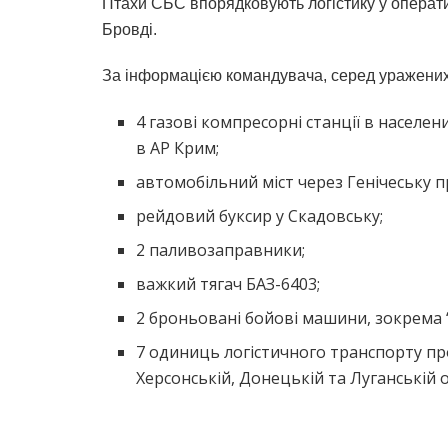
Птахи СБС впорядковують логістику у операти
Бровді.
За інформацією командувача, серед уражених
4 газові компресорні станції в населе
в АР Крим;
автомобільний міст через Генічеську п
рейдовий буксир у Скадовську;
2 паливозаправники;
важкий тягач БАЗ-6403;
2 броньовані бойові машини, зокрема 
7 одиниць логістичного транспорту п
Херсонській, Донецькій та Луганській о