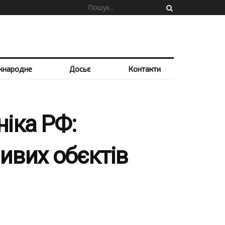
жнародне
Досьє
Контакти
ніка РФ:
ивих обєктів