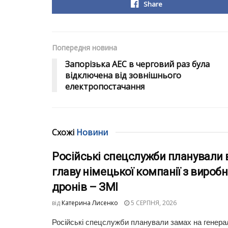
Share
Попередня новина
Запорізька АЕС в черговий раз була
відключена від зовнішнього
електропостачання
Схожі
Новини
Російські спецслужби планували 
главу німецької компанії з вироб
дронів – ЗМІ
від
Катерина Лисенко
5 СЕРПНЯ, 2026
Російські спецслужби планували замах на генера