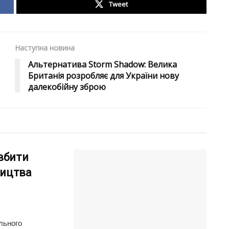
Tweet
Наступна новина
Альтернатива Storm Shadow: Велика
Британія розробляє для України нову
далекобійну зброю
вбити
ництва
льного