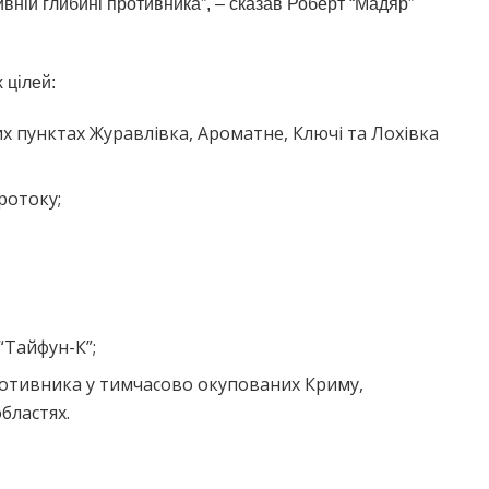
вній глибині противника”, – сказав Роберт “Мадяр”
 цілей:
них пунктах Журавлівка, Ароматне, Ключі та Лохівка
ротоку;
“Тайфун-К”;
ротивника у тимчасово окупованих Криму,
бластях.