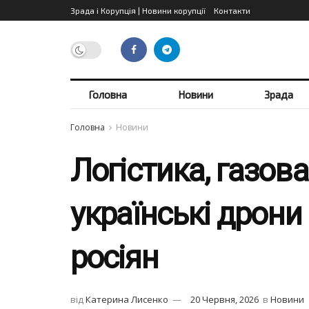
Зрада і Корупція | Новини корупції
Контакти
Головна
Новини
Зрада
Головна
Новини
Логістика, газова
українські дрони
росіян
від
Катерина Лисенко
20 Червня, 2026
в
Новини