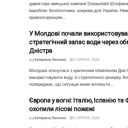
директора німецької компанії Donaustahl Штефана
виробляє безпілотники, зокрема для України. Ні
правоохоронцям...
У Молдові почали використовува
стратегічний запас води через об
Дністра
від
Катерина Лисенко
5 СЕРПНЯ, 2026
Молдова зіткнулася з критичним обмілінням Дніст
використовувати воду зі стратегічного резерву. В
попереджає, що ситуація може вплинути...
Європа у вогні: Італію, Іспанію та
охопили лісові пожежі
від
Катерина Лисенко
5 СЕРПНЯ, 2026