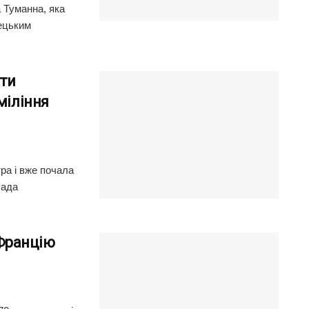
 Туманна, яка
мецьким
ти
міління
ра і вже почала
лада
 Францію