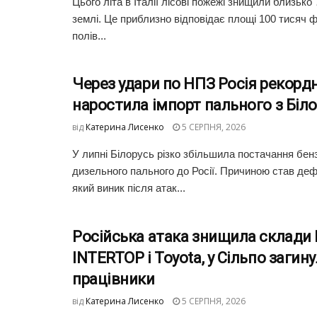
Цього літа в Італії лісові пожежі знищили близько 
землі. Це приблизно відповідає площі 100 тисяч
полів...
Через удари по НПЗ Росія рекорд
наростила імпорт пального з Біло
від
Катерина Лисенко
5 СЕРПНЯ, 2026
У липні Білорусь різко збільшила постачання бен
дизельного пального до Росії. Причиною став деф
який виник після атак...
Російська атака знищила склади
INTERTOP і Toyota, у Сільпо загин
працівники
від
Катерина Лисенко
5 СЕРПНЯ, 2026