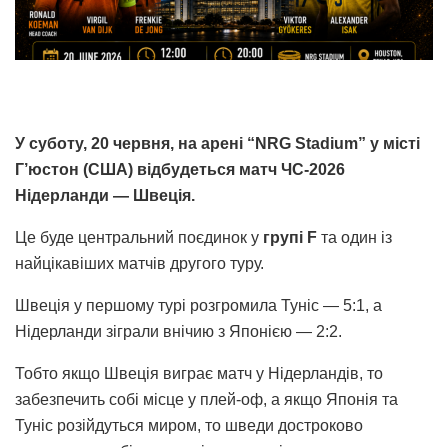
У суботу, 20 червня, на арені “NRG Stadium” у місті
Г’юстон (США) відбудеться матч ЧС-2026
Нідерланди — Швеція.
Це буде центральний поєдинок у
групі F
та один із
найцікавіших матчів другого туру.
Швеція у першому турі розгромила Туніс — 5:1, а
Нідерланди зіграли внічию з Японією — 2:2.
Тобто якщо Швеція виграє матч у Нідерландів, то
забезпечить собі місце у плей-оф, а якщо Японія та
Туніс розійдуться миром, то шведи достроково