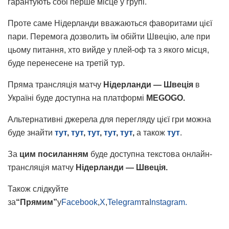
гарантують собі перше місце у групі.
Проте саме Нідерланди вважаються фаворитами цієї
пари. Перемога дозволить їм обійти Швецію, але при
цьому питання, хто вийде у плей-оф та з якого місця,
буде перенесене на третій тур.
Пряма трансляція матчу
Нідерланди — Швеція
в
Україні буде доступна на платформі
MEGOGO.
Альтернативні джерела для перегляду цієї гри можна
буде знайти
тут
,
тут
,
тут
,
тут
,
тут
,
а також
тут
.
За
цим посиланням
буде доступна текстова онлайн-
трансляція матчу
Нідерланди — Швеція.
Також слідкуйте
за
“Прямим”
у
Facebook
,
X
,
Telegram
та
Instagram.