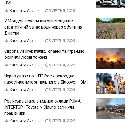
ЗМІ
від
Катерина Лисенко
5 СЕРПНЯ, 2026
У Молдові почали використовувати
стратегічний запас води через обміління
Дністра
від
Катерина Лисенко
5 СЕРПНЯ, 2026
Європа у вогні: Італію, Іспанію та Францію
охопили лісові пожежі
від
Катерина Лисенко
5 СЕРПНЯ, 2026
Через удари по НПЗ Росія рекордно
наростила імпорт пального з Білорусі – ЗМІ
від
Катерина Лисенко
5 СЕРПНЯ, 2026
Російська атака знищила склади PUMA,
INTERTOP і Toyota, у Сільпо загинули
працівники
від
Катерина Лисенко
5 СЕРПНЯ, 2026