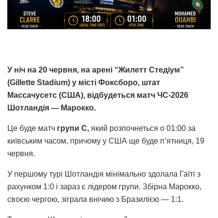
У ніч на 20 червня, на арені “Жилетт Стедіум”
(Gillette Stadium) у місті Фоксборо, штат
Массачусетс (США), відбудеться матч ЧС-2026
Шотландія — Марокко.
Це буде матч
групи C,
який розпочнеться о 01:00 за
київським часом, причому у США ще буде п’ятниця, 19
червня.
У першому турі Шотландія мінімально здолала Гаїті з
рахунком 1:0 і зараз є лідером групи. Збірна Марокко,
своєю чергою, зіграла внічию з Бразилією — 1:1.