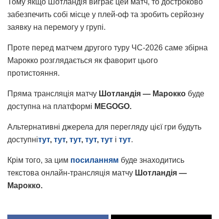
Тому якщо Шотландія виграє цей матч, то достроково
забезпечить собі місце у плей-оф та зробить серйозну
заявку на перемогу у групі.
Проте перед матчем другого туру ЧС-2026 саме збірна
Марокко розглядається як фаворит цього
протистояння.
Пряма трансляція матчу
Шотландія — Марокко
буде
доступна на платформі
MEGOGO.
Альтернативні джерела для перегляду цієї гри будуть
доступні
тут
,
тут
,
тут
,
тут
,
тут
і
тут
.
Крім того, за цим
посиланням
буде знаходитись
текстова онлайн-трансляція матчу
Шотландія —
Марокко.