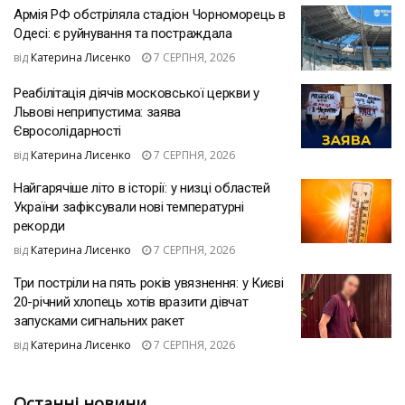
Армія РФ обстріляла стадіон Чорноморець в
Одесі: є руйнування та постраждала
від
Катерина Лисенко
7 СЕРПНЯ, 2026
Реабілітація діячів московської церкви у
Львові неприпустима: заява
Євросолідарності
від
Катерина Лисенко
7 СЕРПНЯ, 2026
Найгарячіше літо в історії: у низці областей
України зафіксували нові температурні
рекорди
від
Катерина Лисенко
7 СЕРПНЯ, 2026
Три постріли на пять років увязнення: у Києві
20-річний хлопець хотів вразити дівчат
запусками сигнальних ракет
від
Катерина Лисенко
7 СЕРПНЯ, 2026
Останні новини