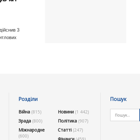
дійснив 3
житлових
Розділи
Пошук
Війна
(815)
Новини
(1 442)
Зрада
(800)
Політика
(907)
Міжнародне
Статті
(247)
(600)
Фінанси
(459)