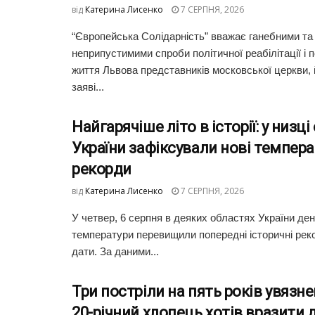
від
Катерина Лисенко
7 СЕРПНЯ, 2026
“Європейська Солідарність” вважає ганебними та
неприпустимими спроби політичної реабілітації і 
життя Львова представників московської церкви, 
заяві...
Найгарячіше літо в історії: у низц
України зафіксували нові темпера
рекорди
від
Катерина Лисенко
7 СЕРПНЯ, 2026
У четвер, 6 серпня в деяких областях України де
температури перевищили попередні історичні реко
дати. За даними...
Три постріли на пять років увязне
20-річний хлопець хотів вразити 