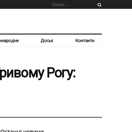
жнародне
Досьє
Контакти
ривому Рогу:
Останні новини