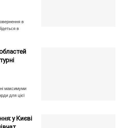
повернення в
йдеться в
і областей
турні
нні максимуми
рди для цієї
ння: у Києві
дівчат