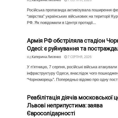
Російська пропаганда активізувала поширення фей
“звірства” українських військових на території Кур
РФ. Як повідомили в Центрі протидії...
Армія РФ обстріляла стадіон Чо
Одесі: є руйнування та постражда
від
Катерина Лисенко
7 СЕРПНЯ, 2026
У п’ятницю, 7 серпня, російські війська атакували
інфраструктуру Одеси, внаслідок чого пошкоджен
“Чорноморець”. Попередньо відомо про одну пост
Реабілітація діячів московської ц
Львові неприпустима: заява
Євросолідарності