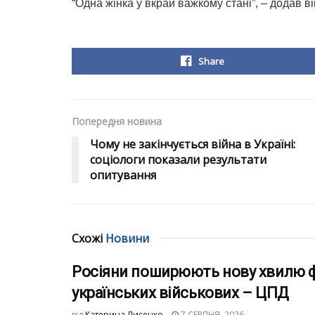
“Одна жінка у вкрай важкому стані”, – додав ві
Share
Попередня новина
Чому не закінчується війна в Україні:
соціологи показали результати
опитування
Схожі
Новини
Росіяни поширюють нову хвилю ф
українських військових – ЦПД
від
Катерина Лисенко
7 СЕРПНЯ, 2026