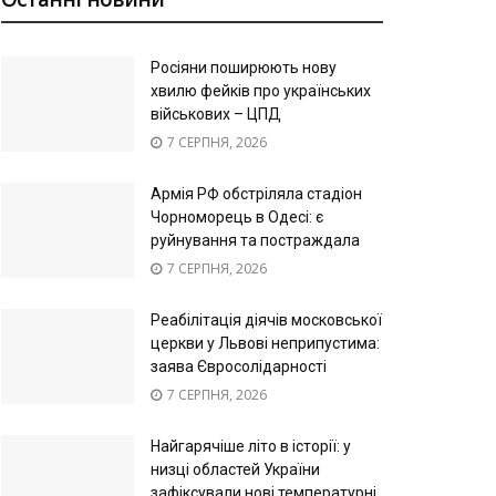
Росіяни поширюють нову
хвилю фейків про українських
військових – ЦПД
7 СЕРПНЯ, 2026
Армія РФ обстріляла стадіон
Чорноморець в Одесі: є
руйнування та постраждала
7 СЕРПНЯ, 2026
Реабілітація діячів московської
церкви у Львові неприпустима:
заява Євросолідарності
7 СЕРПНЯ, 2026
Найгарячіше літо в історії: у
низці областей України
зафіксували нові температурні