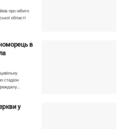
ків про нібито
ської області
рноморець в
ла
 цивільну
о стадіон
раждалу...
еркви у