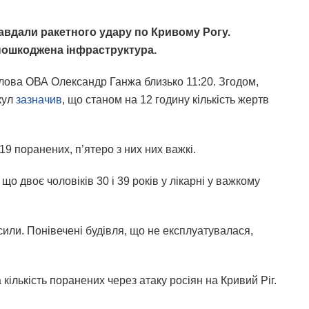
 завдали ракетного удару по Кривому Рогу.
 пошкоджена інфраструктура.
лова ОВА Олександр Ганжа близько 11:20. Згодом,
кул
зазначив
, що станом на 12 годину кількість жертв
19 поранених, п’ятеро з них них важкі.
що двоє чоловіків 30 і 39 років у лікарні у важкому
сили. Понівечені будівля, що не експлуатувалася,
кількість поранених через атаку росіян на Кривий Ріг.