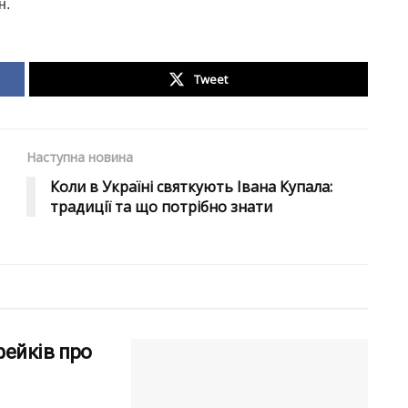
н.
Tweet
Наступна новина
Коли в Україні святкують Івана Купала:
традиції та що потрібно знати
ейків про