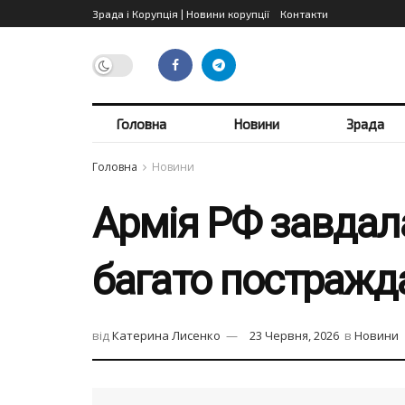
Зрада і Корупція | Новини корупції
Контакти
Головна
Новини
Зрада
Головна
Новини
Армія РФ завдала
багато постражда
від
Катерина Лисенко
23 Червня, 2026
в
Новини