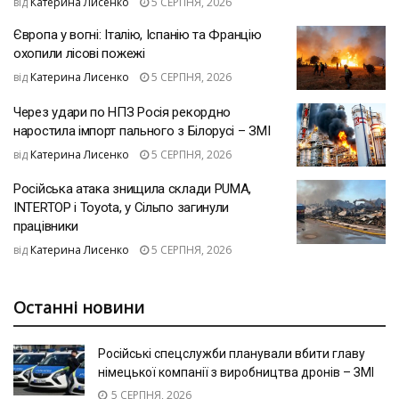
від
Катерина Лисенко
5 СЕРПНЯ, 2026
Європа у вогні: Італію, Іспанію та Францію
охопили лісові пожежі
від
Катерина Лисенко
5 СЕРПНЯ, 2026
Через удари по НПЗ Росія рекордно
наростила імпорт пального з Білорусі – ЗМІ
від
Катерина Лисенко
5 СЕРПНЯ, 2026
Російська атака знищила склади PUMA,
INTERTOP і Toyota, у Сільпо загинули
працівники
від
Катерина Лисенко
5 СЕРПНЯ, 2026
Останні новини
Російські спецслужби планували вбити главу
німецької компанії з виробництва дронів – ЗМІ
5 СЕРПНЯ, 2026