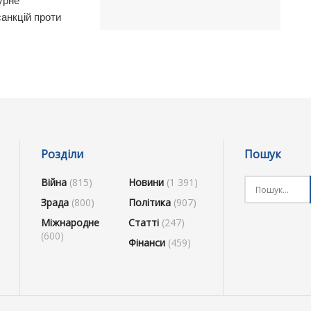
урне
анкцій проти
Розділи
Пошук
Війна
(815)
Новини
(1 391)
Зрада
(800)
Політика
(907)
Міжнародне
Статті
(247)
(600)
Фінанси
(459)