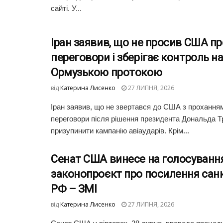
сайті. У...
Іран заявив, що не просив США пр
переговори і зберігає контроль н
Ормузькою протокою
від
Катерина Лисенко
27 ЛИПНЯ, 2026
Іран заявив, що не звертався до США з прохання
переговори після рішення президента Дональда 
призупинити кампанію авіаударів. Крім...
Сенат США винесе на голосуванн
законопроєкт про посилення сан
РФ – ЗМІ
від
Катерина Лисенко
27 ЛИПНЯ, 2026