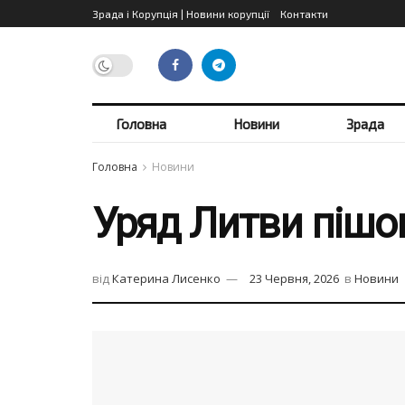
Зрада і Корупція | Новини корупції
Контакти
Головна
Новини
Зрада
Головна
Новини
Уряд Литви пішов
від
Катерина Лисенко
23 Червня, 2026
в
Новини