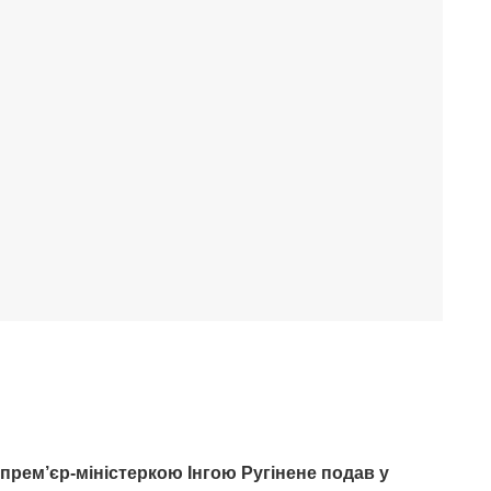
з прем’єр-міністеркою Інгою Ругінене подав у