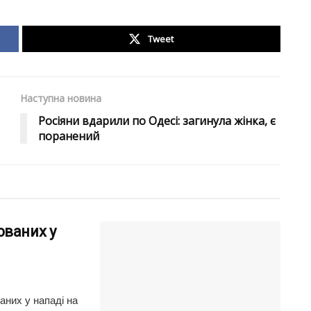
Tweet
Наступна новина
Росіяни вдарили по Одесі: загинула жінка, є
поранений
юваних у
аних у нападі на