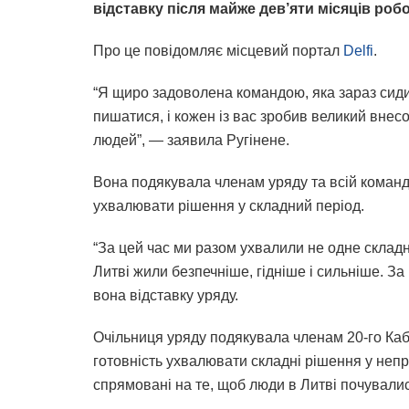
відставку після майже дев’яти місяців робо
Про це повідомляє місцевий портал
Delfi
.
“Я щиро задоволена командою, яка зараз сидит
пишатися, і кожен із вас зробив великий вне
людей”, — заявила Ругінене.
Вона подякувала членам уряду та всій команді 
ухвалювати рішення у складний період.
“За цей час ми разом ухвалили не одне склад
Литві жили безпечніше, гідніше і сильніше. З
вона відставку уряду.
Очільниця уряду подякувала членам 20-го Кабін
готовність ухвалювати складні рішення у непро
спрямовані на те, щоб люди в Литві почували