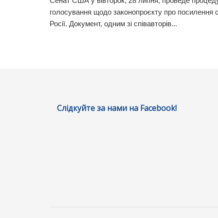
Сенат США у вівторок, 28 липня, проведе процед
голосування щодо законопроєкту про посилення с
Росії. Документ, одним зі співавторів...
Слідкуйте за нами на Facebook!