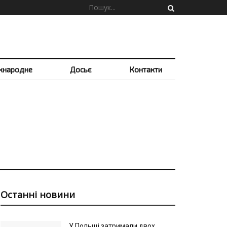
жнародне
Досьє
Контакти
Останні новини
У Польщі затримали двох