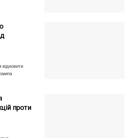
о
ад
м відновити
Трампа
я
кцій проти