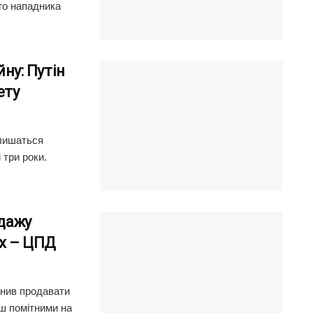
го нападника
йну: Путін
ету
алишаться
 три роки.
одажу
их – ЦПД
инив продавати
нш помітними на