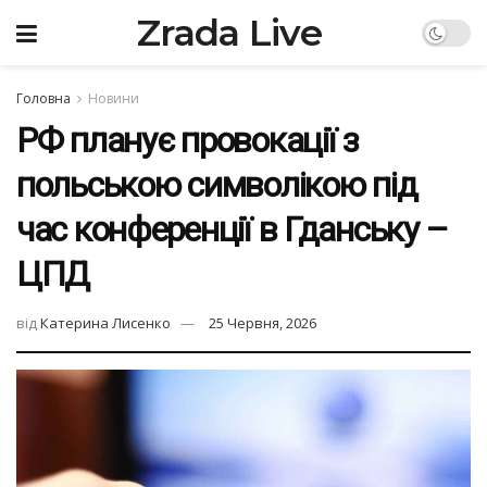
Zrada Live
Головна
Новини
РФ планує провокації з
польською символікою під
час конференції в Гданську –
ЦПД
від
Катерина Лисенко
25 Червня, 2026