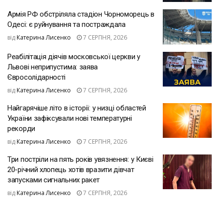
Армія РФ обстріляла стадіон Чорноморець в
Одесі: є руйнування та постраждала
від
Катерина Лисенко
7 СЕРПНЯ, 2026
Реабілітація діячів московської церкви у
Львові неприпустима: заява
Євросолідарності
від
Катерина Лисенко
7 СЕРПНЯ, 2026
Найгарячіше літо в історії: у низці областей
України зафіксували нові температурні
рекорди
від
Катерина Лисенко
7 СЕРПНЯ, 2026
Три постріли на пять років увязнення: у Києві
20-річний хлопець хотів вразити дівчат
запусками сигнальних ракет
від
Катерина Лисенко
7 СЕРПНЯ, 2026