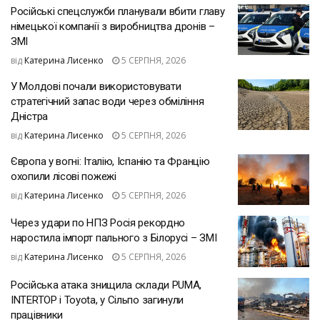
Російські спецслужби планували вбити главу
німецької компанії з виробництва дронів –
ЗМІ
від
Катерина Лисенко
5 СЕРПНЯ, 2026
У Молдові почали використовувати
стратегічний запас води через обміління
Дністра
від
Катерина Лисенко
5 СЕРПНЯ, 2026
Європа у вогні: Італію, Іспанію та Францію
охопили лісові пожежі
від
Катерина Лисенко
5 СЕРПНЯ, 2026
Через удари по НПЗ Росія рекордно
наростила імпорт пального з Білорусі – ЗМІ
від
Катерина Лисенко
5 СЕРПНЯ, 2026
Російська атака знищила склади PUMA,
INTERTOP і Toyota, у Сільпо загинули
працівники