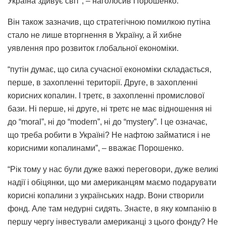
Україна здивує світ”, – наголосив Порошенко.
Він також зазначив, що стратегічною помилкою путіна
стало не лише вторгнення в Україну, а й хибне
уявлення про розвиток глобальної економіки.
“путін думає, що сила сучасної економіки складається,
перше, в захопленні території. Друге, в захопленні
корисних копалин. І третє, в захопленні промислової
бази. Ні перше, ні друге, ні третє не має відношення ні
до “moral”, ні до “modern”, ні до “mystery”. І це означає,
що треба робити в Україні? Не нафтою займатися і не
корисними копалинами”, – вважає Порошенко.
“Рік тому у нас були дуже важкі переговори, дуже великі
надії і обіцянки, що ми американцям маємо подарувати
корисні копалини з українських надр. Вони створили
фонд. Але там недурні сидять. Знаєте, в яку компанію в
першу чергу інвестували американці з цього фонду? Не