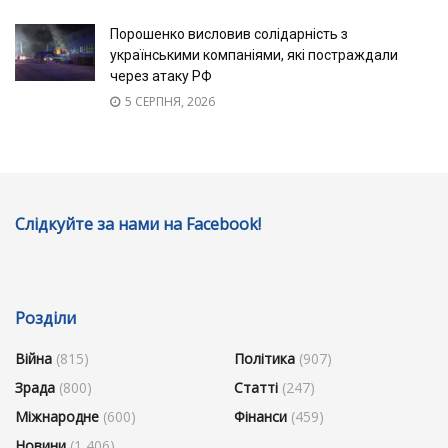
Порошенко висловив солідарність з
українськими компаніями, які постраждали
через атаку РФ
5 СЕРПНЯ, 2026
Слідкуйте за нами на Facebook!
Розділи
Війна
(815)
Політика
(907)
Зрада
(800)
Статті
(247)
Міжнародне
(600)
Фінанси
(459)
Новини
(1 406)