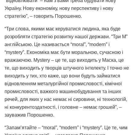
“відновлювати” – нам з вами треба будувати нову
Україну. Нову економіку, нову перспективу і нову
стратегію”, – говорить Порошенко.
“Три слова, якими має керуватися людина, яка буде
розробляти стратегію розвитку нашої держави. “Три М”
англійською. Це називається “moral”, “modern” і
“mystery”. Економіка має бути моральною, сучасною і
вражаючою. Mystery – це те, що виходить у Маска, це
те, що виходить у творців штучного інтелекту. І точно не
виходить у тих, хто каже, що вони будуть займатися
відновленням металургійної промисловості, кімічної
промисловості, важкого машинобудування та інших
речей, для яких у нас немає ні сировини, ні технологій,
ні конкурентоздатності, і головне – немає грошей”, –
зауважив Порошенко.
“Запам’ятайте – “moral”, “modern” і “mystery”. Це те, чим