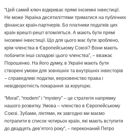
“Цей самий ключ відкриває прямі іноземні інвестиції.
Не може Україна десятиліттями триматися на публічних
фінансах країн-партнерів. Бо платники податків цих
країн врешті-решт втомляться. А мають бути прямі
іноземні інвестиції. Що для цього має бути зроблено,
крім членства в Європейському Союзі? Вони мають
побачити інші складові цього членства”, – вважає
Порошенко. На його думку, в Україні мають бути
створені умови для зовнішніх та внутрішніх інвесторів
– справедливі податки, верховенство права і
невідворотність покарання за корупцію.
“Moral”, “modern” і “mystery” – це стратегія напрямку
нашого розвитку. Умова – членство в Європейському
Союзі. Зубами, ліктями, як завгодно ми маємо
потрапити в список чотирьох країн, які мають вступити
до двадцять дев’ятого року”, – переконаний Петро