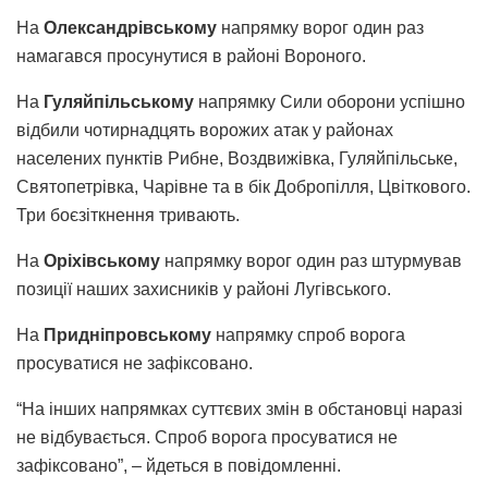
На
Олександрівському
напрямку ворог один раз
намагався просунутися в районі Вороного.
На
Гуляйпільському
напрямку Сили оборони успішно
відбили чотирнадцять ворожих атак у районах
населених пунктів Рибне, Воздвижівка, Гуляйпільське,
Святопетрівка, Чарівне та в бік Добропілля, Цвіткового.
Три боєзіткнення тривають.
На
Оріхівському
напрямку ворог один раз штурмував
позиції наших захисників у районі Лугівського.
На
Придніпровському
напрямку спроб ворога
просуватися не зафіксовано.
“На інших напрямках суттєвих змін в обстановці наразі
не відбувається. Спроб ворога просуватися не
зафіксовано”, – йдеться в повідомленні.