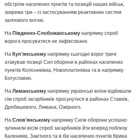
обстріли населених пунктів та позицій наших військ,
зокрема три – із застосуванням реактивних систем
залпового вогню.
На
Південно-Слобожанському
напрямку спроб
ворога просуватися не зафіксовано.
На
Куп’янському
напрямку сьогодні ворог тричі
атакував позиції Сил оборони в районах населених
пунктів Колісниківка, Новоплатонівка та в напрямку
Богуславки.
На
Лиманському
напрямку українські воїни відбивали
сім спроб загарбників просунутися в районах Ставків,
Дробишевого, Лимана, Озерного.
На
Слов’янському
напрямку Сили оборони успішно
зупинили вісім спроб загарбників йти вперед поблизу
Калеників, Закітного та в бік населених пунктів Крива