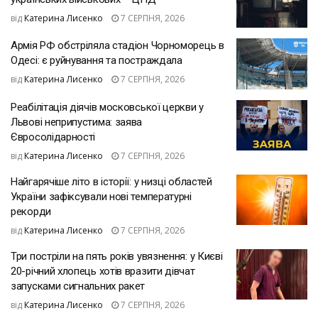
від
Катерина Лисенко
7 СЕРПНЯ, 2026
Армія РФ обстріляла стадіон Чорноморець в
Одесі: є руйнування та постраждала
від
Катерина Лисенко
7 СЕРПНЯ, 2026
Реабілітація діячів московської церкви у
Львові неприпустима: заява
Євросолідарності
від
Катерина Лисенко
7 СЕРПНЯ, 2026
Найгарячіше літо в історії: у низці областей
України зафіксували нові температурні
рекорди
від
Катерина Лисенко
7 СЕРПНЯ, 2026
Три постріли на пять років увязнення: у Києві
20-річний хлопець хотів вразити дівчат
запусками сигнальних ракет
від
Катерина Лисенко
7 СЕРПНЯ, 2026