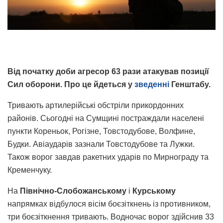
Від початку доби агресор 63 рази атакував позиції
Сил оборони. Про це йдеться у
зведенні
Генштабу.
Тривають артилерійські обстріли прикордонних
районів. Сьогодні на Сумщині постраждали населені
пункти Кореньок, Рогізне, Товстодубове, Волфине,
Будки. Авіаударів зазнали Товстодубове та Лужки.
Також ворог завдав ракетних ударів по Мирнограду та
Кременчуку.
На
Північно-Слобожанському
і
Курському
напрямках відбулося вісім боєзіткнень із противником,
три боєзіткнення тривають. Водночас ворог здійснив 33