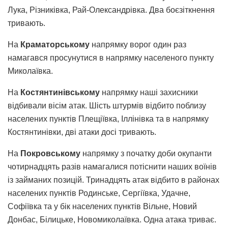
Лука, Різниківка, Рай-Олександрівка. Два боєзіткнення
тривають.
На
Краматорському
напрямку ворог один раз
намагався просунутися в напрямку населеного пункту
Миколаївка.
На
Костянтинівському
напрямку наші захисники
відбивали вісім атак. Шість штурмів відбито поблизу
населених пунктів Плещіївка, Іллінівка та в напрямку
Костянтинівки, дві атаки досі тривають.
На
Покровському
напрямку з початку доби окупанти
чотирнадцять разів намагалися потіснити наших воїнів
із займаних позицій. Тринадцять атак відбито в районах
населених пунктів Родинське, Сергіївка, Удачне,
Софіївка та у бік населених пунктів Вільне, Новий
Донбас, Білицьке, Новомиколаївка. Одна атака триває.