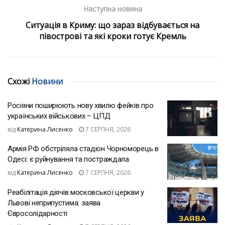
Наступна новина
Ситуація в Криму: що зараз відбувається на
півострові та які кроки готує Кремль
Схожі
Новини
Росіяни поширюють нову хвилю фейків про
українських військових – ЦПД
від
Катерина Лисенко
7 СЕРПНЯ, 2026
Армія РФ обстріляла стадіон Чорноморець в
Одесі: є руйнування та постраждала
від
Катерина Лисенко
7 СЕРПНЯ, 2026
Реабілітація діячів московської церкви у
Львові неприпустима: заява
Євросолідарності