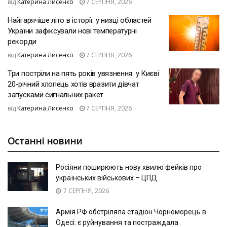
від
Катерина Лисенко
7 СЕРПНЯ, 2026
Найгарячіше літо в історії: у низці областей
України зафіксували нові температурні
рекорди
від
Катерина Лисенко
7 СЕРПНЯ, 2026
Три постріли на пять років увязнення: у Києві
20-річний хлопець хотів вразити дівчат
запусками сигнальних ракет
від
Катерина Лисенко
7 СЕРПНЯ, 2026
Останні новини
Росіяни поширюють нову хвилю фейків про
українських військових – ЦПД
7 СЕРПНЯ, 2026
Армія РФ обстріляла стадіон Чорноморець в
Одесі: є руйнування та постраждала