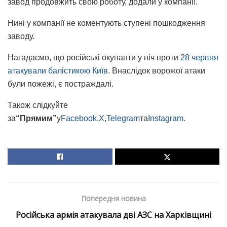
завод продовжить свою роботу, додали у компанії.
Нині у компанії не коментують ступені пошкодження
заводу.
Нагадаємо, що російські окупанти у ніч проти
28 червня
атакували балістикою Київ
. Внаслідок ворожої атаки
були пожежі, є постраждалі.
Також слідкуйте
за
“Прямим”
у
Facebook
,
X
,
Telegram
та
Instagram.
Попередня новина
Російська армія атакувала дві АЗС на Харківщині