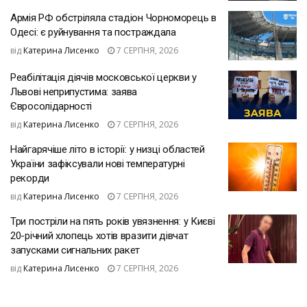
Армія РФ обстріляла стадіон Чорноморець в
Одесі: є руйнування та постраждала
від
Катерина Лисенко
7 СЕРПНЯ, 2026
Реабілітація діячів московської церкви у
Львові неприпустима: заява
Євросолідарності
від
Катерина Лисенко
7 СЕРПНЯ, 2026
Найгарячіше літо в історії: у низці областей
України зафіксували нові температурні
рекорди
від
Катерина Лисенко
7 СЕРПНЯ, 2026
Три постріли на пять років увязнення: у Києві
20-річний хлопець хотів вразити дівчат
запусками сигнальних ракет
від
Катерина Лисенко
7 СЕРПНЯ, 2026