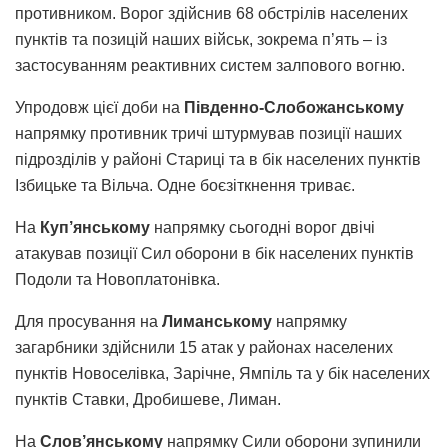
противником. Ворог здійснив 68 обстрілів населених
пунктів та позицій наших військ, зокрема п’ять – із
застосуванням реактивних систем залпового вогню.
Упродовж цієї доби на
Південно-Слобожанському
напрямку противник тричі штурмував позиції наших
підрозділів у районі Стариці та в бік населених пунктів
Ізбицьке та Вільча. Одне боєзіткнення триває.
На
Куп’янському
напрямку сьогодні ворог двічі
атакував позиції Сил оборони в бік населених пунктів
Подоли та Новоплатонівка.
Для просування на
Лиманському
напрямку
загарбники здійснили 15 атак у районах населених
пунктів Новоселівка, Зарічне, Ямпіль та у бік населених
пунктів Ставки, Дробишеве, Лиман.
На
Слов’янському
напрямку Сили оборони зупинили