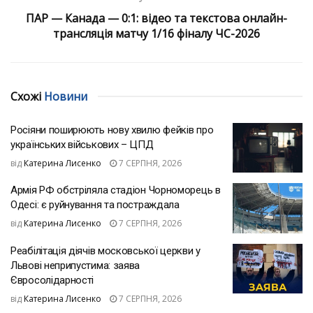
ПАР — Канада — 0:1: відео та текстова онлайн-
трансляція матчу 1/16 фіналу ЧС-2026
Схожі
Новини
Росіяни поширюють нову хвилю фейків про
українських військових – ЦПД
від
Катерина Лисенко
7 СЕРПНЯ, 2026
Армія РФ обстріляла стадіон Чорноморець в
Одесі: є руйнування та постраждала
від
Катерина Лисенко
7 СЕРПНЯ, 2026
Реабілітація діячів московської церкви у
Львові неприпустима: заява
Євросолідарності
від
Катерина Лисенко
7 СЕРПНЯ, 2026