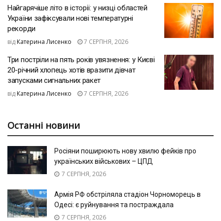
Найгарячіше літо в історії: у низці областей
України зафіксували нові температурні
рекорди
від
Катерина Лисенко
7 СЕРПНЯ, 2026
Три постріли на пять років увязнення: у Києві
20-річний хлопець хотів вразити дівчат
запусками сигнальних ракет
від
Катерина Лисенко
7 СЕРПНЯ, 2026
Останні новини
Росіяни поширюють нову хвилю фейків про
українських військових – ЦПД
7 СЕРПНЯ, 2026
Армія РФ обстріляла стадіон Чорноморець в
Одесі: є руйнування та постраждала
7 СЕРПНЯ, 2026