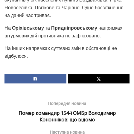
Новоселівка, Цвіткове та Чарівне. Одне боєзіткнення
на даний час триває.
На
Оріхівському
та
Придніпровському
напрямках
штурмових дій противника не зафіксовано.
На інших напрямках суттєвих змін в обстановці не
відбулося.
Попередня новина
Помер командир 154-ї ОМБр Володимир
Кононніков: що відомо
Наступна новина