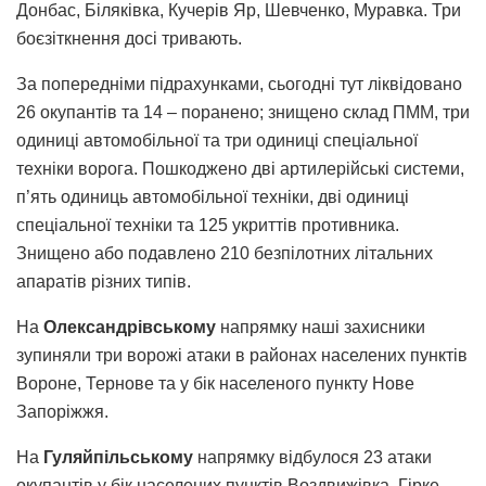
Донбас, Біляківка, Кучерів Яр, Шевченко, Муравка. Три
боєзіткнення досі тривають.
За попередніми підрахунками, сьогодні тут ліквідовано
26 окупантів та 14 – поранено; знищено склад ПММ, три
одиниці автомобільної та три одиниці спеціальної
техніки ворога. Пошкоджено дві артилерійські системи,
п’ять одиниць автомобільної техніки, дві одиниці
спеціальної техніки та 125 укриттів противника.
Знищено або подавлено 210 безпілотних літальних
апаратів різних типів.
На
Олександрівському
напрямку наші захисники
зупиняли три ворожі атаки в районах населених пунктів
Вороне, Тернове та у бік населеного пункту Нове
Запоріжжя.
На
Гуляйпільському
напрямку відбулося 23 атаки
окупантів у бік населених пунктів Воздвижівка, Гірке,