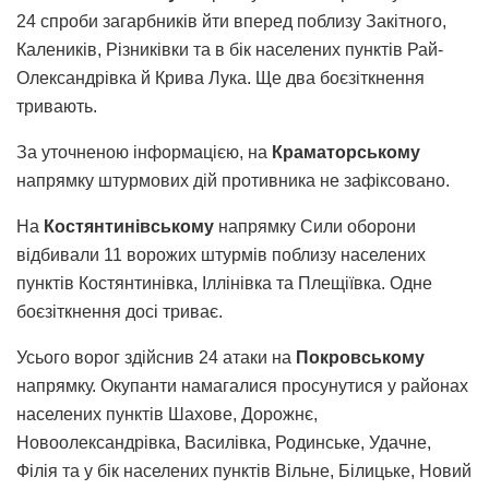
24 спроби загарбників йти вперед поблизу Закітного,
Калеників, Різниківки та в бік населених пунктів Рай-
Олександрівка й Крива Лука. Ще два боєзіткнення
тривають.
За уточненою інформацією, на
Краматорському
напрямку штурмових дій противника не зафіксовано.
На
Костянтинівському
напрямку Сили оборони
відбивали 11 ворожих штурмів поблизу населених
пунктів Костянтинівка, Іллінівка та Плещіївка. Одне
боєзіткнення досі триває.
Усього ворог здійснив 24 атаки на
Покровському
напрямку. Окупанти намагалися просунутися у районах
населених пунктів Шахове, Дорожнє,
Новоолександрівка, Василівка, Родинське, Удачне,
Філія та у бік населених пунктів Вільне, Білицьке, Новий