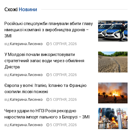
Схожі
Новини
Російські спецслужби планували вбити главу
німецької компанії з виробництва дронів –
ЗМІ
від
Катерина Лисенко
5 СЕРПНЯ, 2026
У Молдові почали використовувати
стратегічний запас води через обміління
Дністра
від
Катерина Лисенко
5 СЕРПНЯ, 2026
Європа у вогні: Італію, Іспанію та Францію
охопили лісові пожежі
від
Катерина Лисенко
5 СЕРПНЯ, 2026
Через удари по НПЗ Росія рекордно
наростила імпорт пального з Білорусі – ЗМІ
від
Катерина Лисенко
5 СЕРПНЯ, 2026