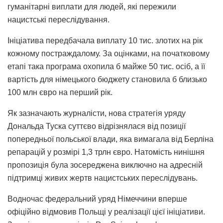
гуманітарні виплати для людей, які пережили
нацистські переслідування.
Ініціатива передбачала виплату 10 тис. злотих на рік
кожному постраждалому. За оцінками, на початковому
етапі така програма охопила б майже 50 тис. осіб, а її
вартість для німецького бюджету становила б близько
100 млн євро на перший рік.
Як зазначають журналісти, нова стратегія уряду
Дональда Туска суттєво відрізнялася від позиції
попередньої польської влади, яка вимагала від Берліна
репарацій у розмірі 1,3 трлн євро. Натомість нинішня
пропозиція була зосереджена виключно на адресній
підтримці живих жертв нацистських переслідувань.
Водночас федеральний уряд Німеччини вперше
офіційно відмовив Польщі у реалізації цієї ініціативи.