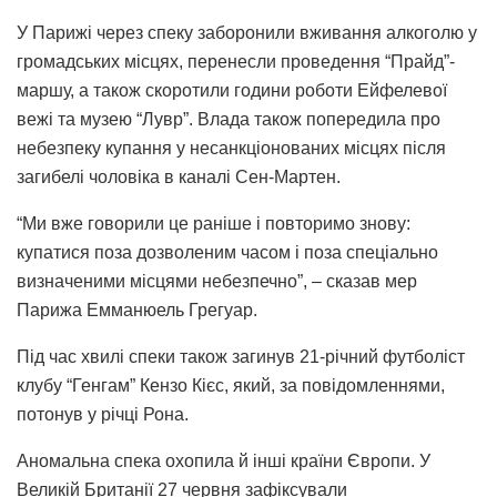
У Парижі через спеку заборонили вживання алкоголю у
громадських місцях, перенесли проведення “Прайд”-
маршу, а також скоротили години роботи Ейфелевої
вежі та музею “Лувр”. Влада також попередила про
небезпеку купання у несанкціонованих місцях після
загибелі чоловіка в каналі Сен-Мартен.
“Ми вже говорили це раніше і повторимо знову:
купатися поза дозволеним часом і поза спеціально
визначеними місцями небезпечно”, – сказав мер
Парижа Емманюель Грегуар.
Під час хвилі спеки також загинув 21-річний футболіст
клубу “Генгам” Кензо Кієс, який, за повідомленнями,
потонув у річці Рона.
Аномальна спека охопила й інші країни Європи. У
Великій Британії 27 червня зафіксували