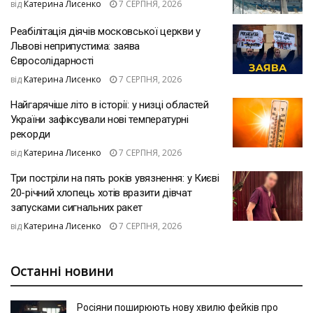
від
Катерина Лисенко
7 СЕРПНЯ, 2026
Реабілітація діячів московської церкви у
Львові неприпустима: заява
Євросолідарності
від
Катерина Лисенко
7 СЕРПНЯ, 2026
Найгарячіше літо в історії: у низці областей
України зафіксували нові температурні
рекорди
від
Катерина Лисенко
7 СЕРПНЯ, 2026
Три постріли на пять років увязнення: у Києві
20-річний хлопець хотів вразити дівчат
запусками сигнальних ракет
від
Катерина Лисенко
7 СЕРПНЯ, 2026
Останні новини
Росіяни поширюють нову хвилю фейків про