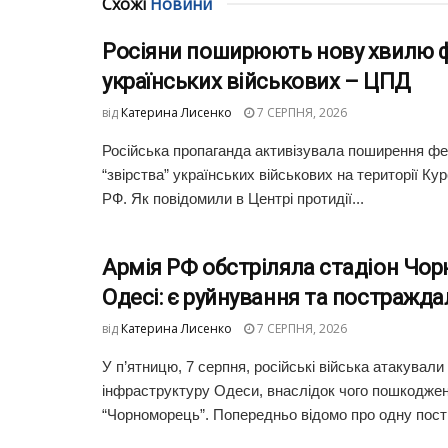
Схожі
Новини
Росіяни поширюють нову хвилю ф
українських військових – ЦПД
від
Катерина Лисенко
7 СЕРПНЯ, 2026
Російська пропаганда активізувала поширення фей
“звірства” українських військових на території Кур
РФ. Як повідомили в Центрі протидії...
Армія РФ обстріляла стадіон Чо
Одесі: є руйнування та постражда
від
Катерина Лисенко
7 СЕРПНЯ, 2026
У п’ятницю, 7 серпня, російські війська атакували
інфраструктуру Одеси, внаслідок чого пошкоджен
“Чорноморець”. Попередньо відомо про одну пост