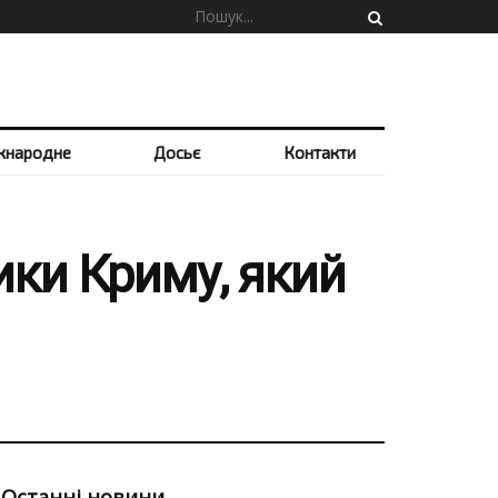
жнародне
Досьє
Контакти
ики Криму, який
Останні новини