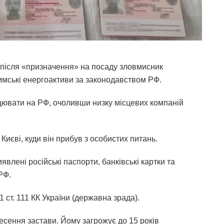
 після «призначення» на посаду зловмисник
имські енергоактиви за законодавством РФ.
цювати на РФ, очоливши низку місцевих компаній
иєві, куди він прибув з особистих питань.
влені російські паспорти, банківські картки та
РФ.
1 ст. 111 КК України (державна зрада).
есення застави. Йому загрожує до 15 років