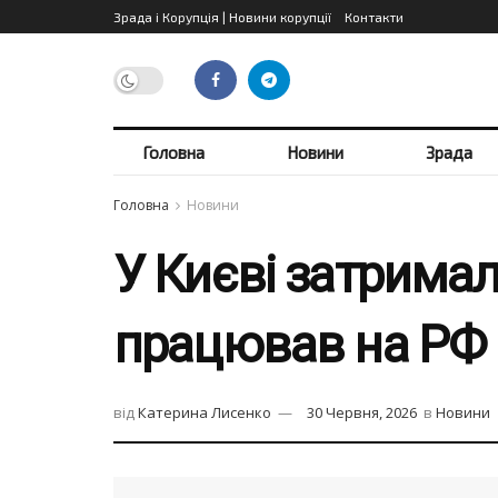
Зрада і Корупція | Новини корупції
Контакти
Головна
Новини
Зрада
Головна
Новини
У Києві затримал
працював на РФ
від
Катерина Лисенко
30 Червня, 2026
в
Новини