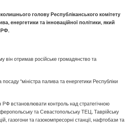
 колишнього голову Республіканського комітету
а, енергетики та інноваційної політики, який
 РФ.
иму він отримав російське громадянство та
 посаду “міністра палива та енергетики Республіки
в РФ встановлювати контроль над стратегічною
мферопольську та Севастопольську ТЕЦ, Таврійську
ій, газогони та газокомпресорні станції, нафтобази та