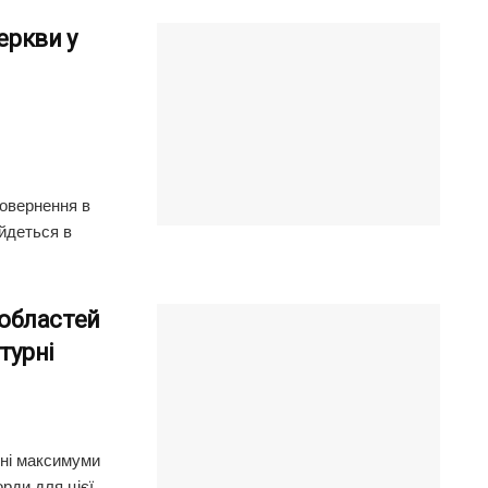
еркви у
повернення в
йдеться в
і областей
турні
нні максимуми
рди для цієї