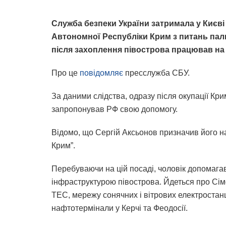
Служба безпеки України затримала у Києві
Автономної Республіки Крим з питань палив
після захоплення півострова працював на
Про це
повідомляє
пресслужба СБУ.
За даними слідства, одразу після окупації Кр
запропонував РФ свою допомогу.
Відомо, що Сергій Аксьонов призначив його на
Крим”.
Перебуваючи на цій посаді, чоловік допомага
інфраструктурою півострова. Йдеться про Сі
ТЕС, мережу сонячних і вітрових електростанц
нафтотермінали у Керчі та Феодосії.