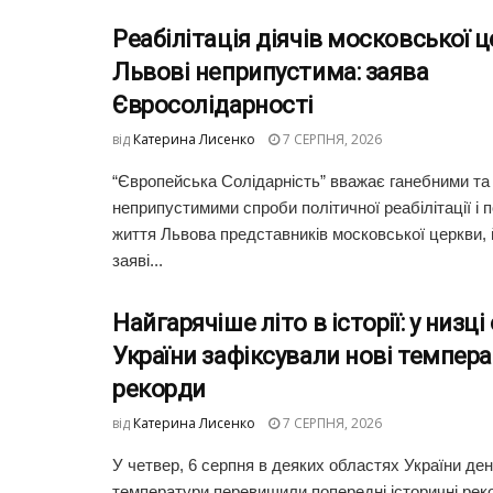
Реабілітація діячів московської ц
Львові неприпустима: заява
Євросолідарності
від
Катерина Лисенко
7 СЕРПНЯ, 2026
“Європейська Солідарність” вважає ганебними та
неприпустимими спроби політичної реабілітації і 
життя Львова представників московської церкви, 
заяві...
Найгарячіше літо в історії: у низц
України зафіксували нові темпера
рекорди
від
Катерина Лисенко
7 СЕРПНЯ, 2026
У четвер, 6 серпня в деяких областях України де
температури перевищили попередні історичні реко