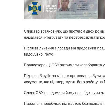
Слідство встановило, що протягом двох років
намагався інтегрувати та перереєструвати кр
Після звільнення з посади він продовжив пра
видобувної галузі.
Правоохоронці СБУ затримали колаборанта у К
Під час обшуків за місцем проживання були вия
документи, що підтверджують його роботу на 
Слідчі СБУ повідомили йому про підозру за ч. 
Наразі він перебуває під вартою без права вн