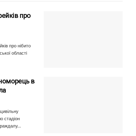
ейків про
ків про нібито
ської області
рноморець в
ла
 цивільну
о стадіон
раждалу...