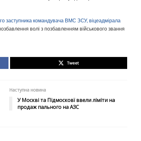
го заступника командувача ВМС ЗСУ, віцеадмірала
 позбавлення волі з позбавленням військового звання
Tweet
Наступна новина
У Москві та Підмосковї ввели ліміти на
продаж пального на АЗС