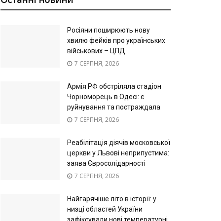
Росіяни поширюють нову
хвилю фейків про українських
військових – ЦПД
7 СЕРПНЯ, 2026
Армія РФ обстріляла стадіон
Чорноморець в Одесі: є
руйнування та постраждала
7 СЕРПНЯ, 2026
Реабілітація діячів московської
церкви у Львові неприпустима:
заява Євросолідарності
7 СЕРПНЯ, 2026
Найгарячіше літо в історії: у
низці областей України
зафіксували нові температурні