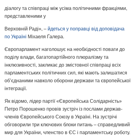
діалогу та співпраці між усіма політичними фракціями,
представленими у
Верховній Раді», –
йдеться у поправці від доповідача
по Україні
Міхаеля Ґалера.
Європарламент наголошує на необхідності поваги до
поділу влади, багатопартійного плюралізму та
інклюзивності, закликає до змістовної співпраці всіх
парламентських політичних сил, які мають залишатися
об’єднаними навколо оборони держави та європейської
інтеграції.
Як відомо, лідер партії «Європейська Солідарність»
Петро Порошенко провів зустріч із послами держав-
членів Європейського Союзу в Україні. На зустрічі
обговорили три ключових блоки питань – справедливий
мир для України, членство в ЄС і парламентську роботу.