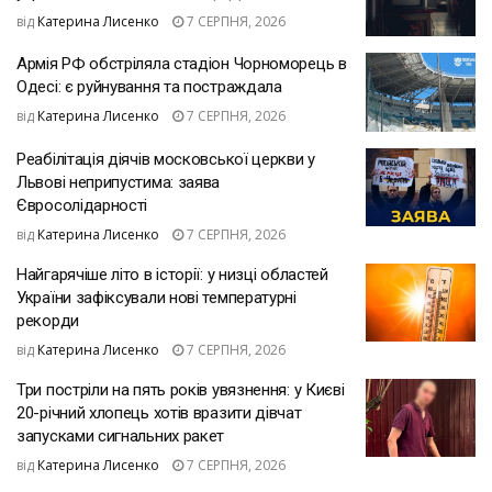
від
Катерина Лисенко
7 СЕРПНЯ, 2026
Армія РФ обстріляла стадіон Чорноморець в
Одесі: є руйнування та постраждала
від
Катерина Лисенко
7 СЕРПНЯ, 2026
Реабілітація діячів московської церкви у
Львові неприпустима: заява
Євросолідарності
від
Катерина Лисенко
7 СЕРПНЯ, 2026
Найгарячіше літо в історії: у низці областей
України зафіксували нові температурні
рекорди
від
Катерина Лисенко
7 СЕРПНЯ, 2026
Три постріли на пять років увязнення: у Києві
20-річний хлопець хотів вразити дівчат
запусками сигнальних ракет
від
Катерина Лисенко
7 СЕРПНЯ, 2026