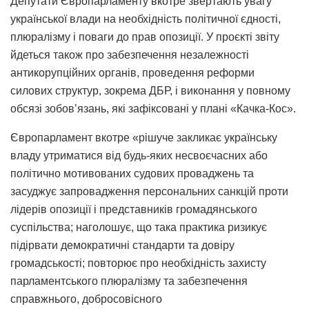
Депутати Європарламенту вкотре звертають увагу
української влади на необхідність політичної єдності,
плюралізму і поваги до прав опозиції. У проєкті звіту
йдеться також про забезпечення незалежності
антикорупційних органів, проведення реформи
силових структур, зокрема ДБР, і виконання у повному
обсязі зобовʼязань, які зафіксовані у плані «Качка-Кос».
Європарламент вкотре «рішуче закликає українську
владу утриматися від будь-яких несвоєчасних або
політично мотивованих судових проваджень та
засуджує запровадження персональних санкцій проти
лідерів опозиції і представників громадянського
суспільства; наголошує, що така практика ризикує
підірвати демократичні стандарти та довіру
громадськості; повторює про необхідність захисту
парламентського плюралізму та забезпечення
справжнього, добросовісного