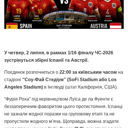
У четвер, 2 липня, в рамках 1/16 фіналу ЧС-2026
зустрінуться збірні Іспанії та Австрії.
Поєдинок розпочнеться о
22:00 за київським часом
на
стадіоні
“Соу-Фай Стедіум” (SoFi Stadium або Los
Angeles Stadium)
в Інглвуді (штат Каліфорнія, США).
“Фурія Роха” під керівництвом Луїса де ла Фуенте є
беззаперечним фаворитом цього протистояння. Іспанці
не зазнали жодної поразки на груповому етапі та не
пропустили жодного м’яча. Щоправда, можна згадати