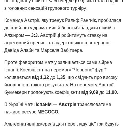
несподівану нічию з Кабо-Верде
(0:0)
, яка стала однією
з головних сенсацій групового турніру.
Команда Австрії, яку тренує Ральф Рангнік, пробилася
до плей-оф у драматичній боротьбі завдяки нічиїй з
Алжиром —
3:3
. Австрійці робитимуть ставку на
агресивний пресинг та лідерські якості ветеранів —
Давіда Алаби та Марселя Забітцера.
Проте фаворитом матчу залишається саме збірна
Іспанії. Коефіцієнт на перемогу “Червоної фурії”
коливається
від 1,32
до
1,35
, що свідчить про високу
ймовірність такого результату. На перемогу Австрії
букмекери пропонують коефіцієнти
від 9,69
до
11,00
.
В Україні матч
Іспанія — Австрія
транслюватиме
наживо ресурс
MEGOGO.
Альтернативні джерела для перегляду цієї гри будуть