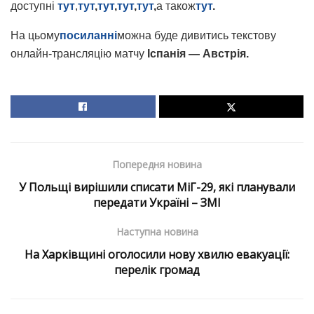
доступні
тут
,
тут
,
тут
,
тут
,
тут
,
а також
тут
.
На цьому
посиланні
можна буде дивитись текстову
онлайн-трансляцію матчу
Іспанія — Австрія
.
Попередня новина
У Польщі вирішили списати МіГ-29, які планували
передати Україні – ЗМІ
Наступна новина
На Харківщині оголосили нову хвилю евакуації:
перелік громад