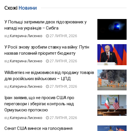
Схожі
Новини
У Польщі затримали двох підозрюваних у
нападі на українців – Сибіга
від
Катерина Лисенко
27 ЛИПНЯ, 2026
У Росії знову зробили ставку на війну: Путін
назвав головний пріоритет бюджету
від
Катерина Лисенко
27 ЛИПНЯ, 2026
Wildberries не відмовився від продажу товарів
для російських військових – ЦПД
від
Катерина Лисенко
27 ЛИПНЯ, 2026
Іран заявив, що не просив США про
переговори і зберігає контроль над
Ормузькою протокою
від
Катерина Лисенко
27 ЛИПНЯ, 2026
Сенат США винесе на голосування