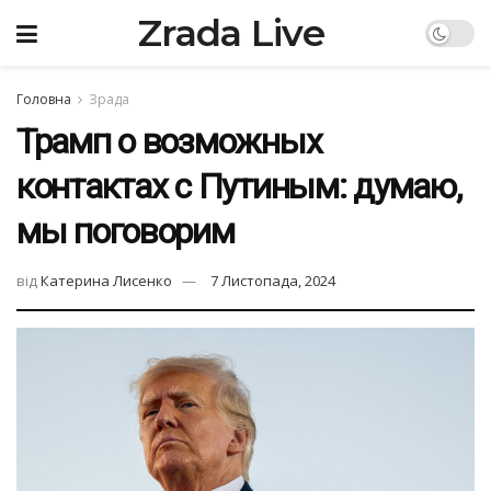
Zrada Live
Головна
Зрада
Трамп о возможных
контактах с Путиным: думаю,
мы поговорим
від
Катерина Лисенко
7 Листопада, 2024