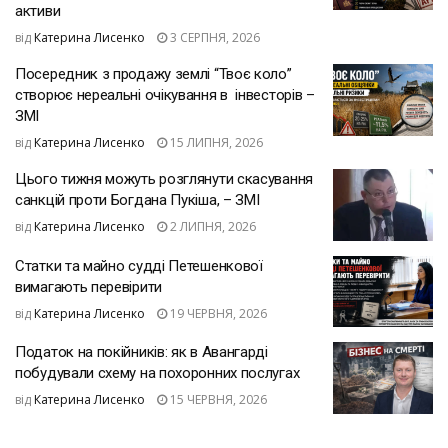
активи
від
Катерина Лисенко
3 СЕРПНЯ, 2026
Посередник з продажу землі “Твоє коло”
створює нереальні очікування в інвесторів –
ЗМІ
від
Катерина Лисенко
15 ЛИПНЯ, 2026
Цього тижня можуть розглянути скасування
санкцій проти Богдана Пукіша, – ЗМІ
від
Катерина Лисенко
2 ЛИПНЯ, 2026
Статки та майно судді Петешенкової
вимагають перевірити
від
Катерина Лисенко
19 ЧЕРВНЯ, 2026
Податок на покійників: як в Авангарді
побудували схему на похоронних послугах
від
Катерина Лисенко
15 ЧЕРВНЯ, 2026