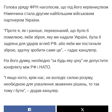
Голова уряду ФРН наголосив, що під його керівництвом
Німеччина стала другим найбільшим військовим
партнером України.
“Проте я, як і раніше, переконаний, що було б
помилкою, якби зброя, яку ми надали Україні, була б
задіяна для ударів вглиб РФ, або якби ми постачали
зброю, здатну зробити саме це”, – гадає канцлепр.
На його думку, необхідно “за будь-яку ціну” не допустити
конфлікту між РФ і НАТО.
“І якщо ніхто, крім нас, не володіє силою розуму,
необхідною для ухвалення зважених рішень, то так
тому і бути”, – додав канцлер.