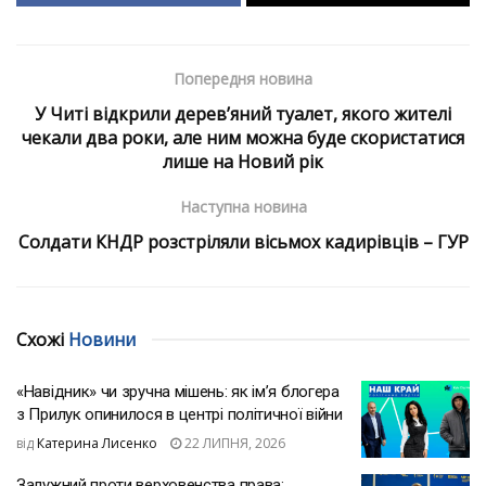
Попередня новина
У Читі відкрили дерев’яний туалет, якого жителі
чекали два роки, але ним можна буде скористатися
лише на Новий рік
Наступна новина
Солдати КНДР розстріляли вісьмох кадирівців – ГУР
Схожі
Новини
«Навідник» чи зручна мішень: як ім’я блогера
з Прилук опинилося в центрі політичної війни
від
Катерина Лисенко
22 ЛИПНЯ, 2026
Залужний проти верховенства права: