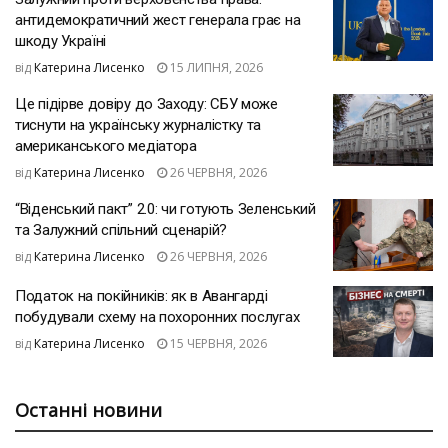
антидемократичний жест генерала грає на
шкоду Україні
від
Катерина Лисенко
15 ЛИПНЯ, 2026
Це підірве довіру до Заходу: СБУ може
тиснути на українську журналістку та
американського медіатора
від
Катерина Лисенко
26 ЧЕРВНЯ, 2026
“Віденський пакт” 2.0: чи готують Зеленський
та Залужний спільний сценарій?
від
Катерина Лисенко
26 ЧЕРВНЯ, 2026
Податок на покійників: як в Авангарді
побудували схему на похоронних послугах
від
Катерина Лисенко
15 ЧЕРВНЯ, 2026
Останні новини